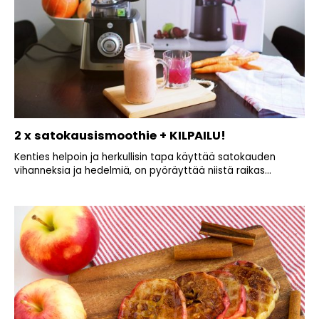
2 x satokausismoothie + KILPAILU!
Kenties helpoin ja herkullisin tapa käyttää satokauden
vihanneksia ja hedelmiä, on pyöräyttää niistä raikas...