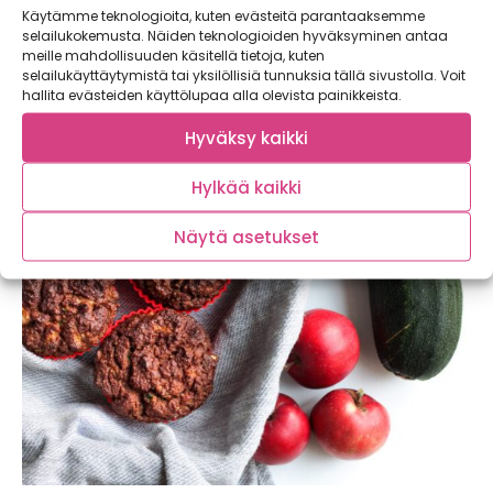
Käytämme teknologioita, kuten evästeitä parantaaksemme
selailukokemusta. Näiden teknologioiden hyväksyminen antaa
meille mahdollisuuden käsitellä tietoja, kuten
Melkein raaka omenapiirakka
selailukäyttäytymistä tai yksilöllisiä tunnuksia tällä sivustolla. Voit
hallita evästeiden käyttölupaa alla olevista painikkeista.
Omenoista saa todella näyttävän piirakan, mikäli siihen
malttaa käyttää hetken (ja vielä toisen) aikaa....
Hyväksy kaikki
Hylkää kaikki
Näytä asetukset