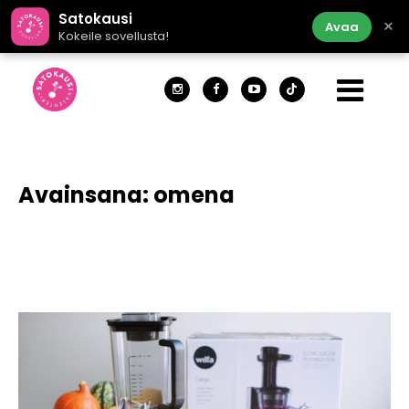
Satokausi
×
Avaa
Kokeile sovellusta!
Avainsana:
omena