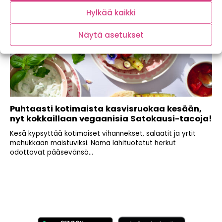
Hylkää kaikki
Näytä asetukset
Puhtaasti kotimaista kasvisruokaa kesään,
nyt kokkaillaan vegaanisia Satokausi-tacoja!
Kesä kypsyttää kotimaiset vihannekset, salaatit ja yrtit
mehukkaan maistuviksi. Nämä lähituotetut herkut
odottavat pääsevänsä...