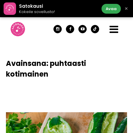
Satokausi
×
Avaa
Kokeile sovellusta!
Avainsana:
puhtaasti
kotimainen