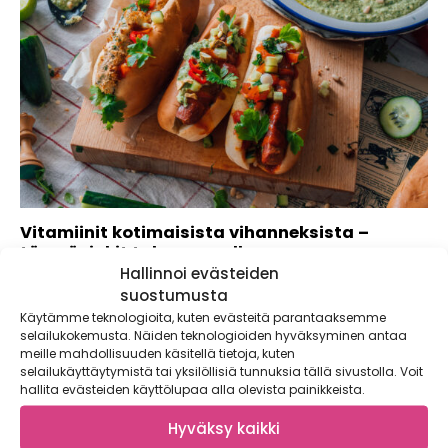
Vitamiinit kotimaisista vihanneksista –
täsmävinkit talven varalle
Hallinnoi evästeiden
Oletko koskaan ajatellut, että myös kotimaiset
suostumusta
kasvihuonevihannekset ovat melkoisia vitamiinipommeja?
Käytämme teknologioita, kuten evästeitä parantaaksemme
Tämä talvi on haastavaa...
selailukokemusta. Näiden teknologioiden hyväksyminen antaa
meille mahdollisuuden käsitellä tietoja, kuten
selailukäyttäytymistä tai yksilöllisiä tunnuksia tällä sivustolla. Voit
hallita evästeiden käyttölupaa alla olevista painikkeista.
Hyväksy kaikki