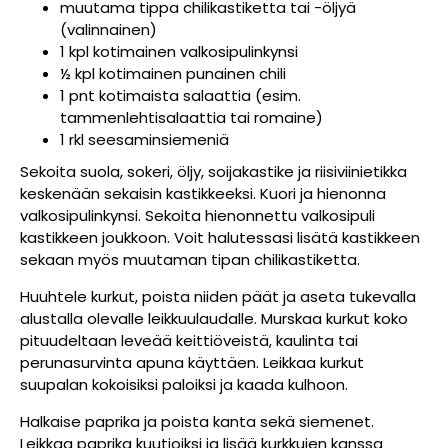
muutama tippa chilikastiketta tai -öljyä
(valinnainen)
1 kpl kotimainen valkosipulinkynsi
½ kpl kotimainen punainen chili
1 pnt kotimaista salaattia (esim.
tammenlehtisalaattia tai romaine)
1 rkl seesaminsiemeniä
Sekoita suola, sokeri, öljy, soijakastike ja riisiviinietikka
keskenään sekaisin kastikkeeksi. Kuori ja hienonna
valkosipulinkynsi. Sekoita hienonnettu valkosipuli
kastikkeen joukkoon. Voit halutessasi lisätä kastikkeen
sekaan myös muutaman tipan chilikastiketta.
Huuhtele kurkut, poista niiden päät ja aseta tukevalla
alustalla olevalle leikkuulaudalle. Murskaa kurkut koko
pituudeltaan leveää keittiöveistä, kaulinta tai
perunasurvinta apuna käyttäen. Leikkaa kurkut
suupalan kokoisiksi paloiksi ja kaada kulhoon.
Halkaise paprika ja poista kanta sekä siemenet.
Leikkaa paprika kuutioiksi ja lisää kurkkujen kanssa