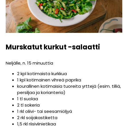
Murskatut kurkut -salaatti
Neljälle, n. 15 minuuttia
2 kpl kotimaista kurkkua
1 kpl kotimainen vihreä paprika
kourallinen kotimaisia tuoreita yrttejä (esim. tilliä,
persiljaa ja korianteria)
1 tl suolaa
2 tl sokeria
1 rkl oliivi- tai seesamiöljyä
2 rkl soijakastiketta
1,5 rkl riisiviinietikaa