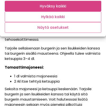
selkeästi paksuuntunut. Huomioithan, että ketsuppi
Hyväksy kaikki
muuttuu vielä paksummaksi jäähtyessään, eli älä keitä
ketsuppia liian kasaan. Poista kanelitanko ja
Hylkää kaikki
laakerinlehti, jos käytit niitä ketsupin maustamiseen.
Näytä asetukset
Jos haluat ketsupista todella sileää, voit soseuttaa
sen vielä uudestaan sauvasekoittimella tai
tehosekoittimessa.
Tarjoile sellaisenaan burgerin ja sen lisukkeiden kanssa
tai burgerin sisällä mausteena. Ohjeella tulee valmista
ketsuppia 3–4 dl.
Tomaattimajoneesi:
1 dl valmista majoneesia
2 rkl itse tehtyä ketsuppia
Sekoita majoneesi ja ketsuppi keskenään. Tarjoile
burgerin ja sen lisukkeiden kanssa tai käytä sitä
burgerin maustamiseen. Voit halutessasi lisätä
majoneesin sekaan myös pieneksi pilkottuja