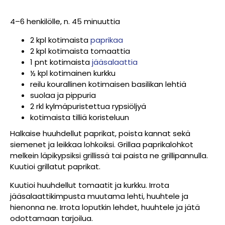
4–6 henkilölle, n. 45 minuuttia
2 kpl kotimaista
paprikaa
2 kpl kotimaista tomaattia
1 pnt kotimaista
jääsalaattia
½ kpl kotimainen kurkku
reilu kourallinen kotimaisen basilikan lehtiä
suolaa ja pippuria
2 rkl kylmäpuristettua rypsiöljyä
kotimaista tilliä koristeluun
Halkaise huuhdellut paprikat, poista kannat sekä
siemenet ja leikkaa lohkoiksi. Grillaa paprikalohkot
melkein läpikypsiksi grillissä tai paista ne grillipannulla.
Kuutioi grillatut paprikat.
Kuutioi huuhdellut tomaatit ja kurkku. Irrota
jääsalaattikimpusta muutama lehti, huuhtele ja
hienonna ne. Irrota loputkin lehdet, huuhtele ja jätä
odottamaan tarjoilua.