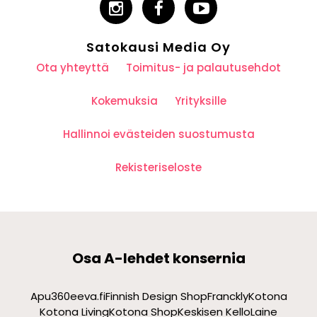
Satokausi Media Oy
Ota yhteyttä
Toimitus- ja palautusehdot
Kokemuksia
Yrityksille
Hallinnoi evästeiden suostumusta
Rekisteriseloste
Osa A-lehdet konsernia
Apu360
eeva.fi
Finnish Design Shop
Franckly
Kotona
Kotona Living
Kotona Shop
Keskisen Kello
Laine