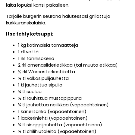
laita lopuksi kansi paikalleen.
Tarjoile burgerin seurana halutessasi grillattuja
kurkkuranskalaisia.
Itse tehty ketsuppi:
1 kg kotimaisia tomaatteja
1 dl vettä
1 rkl fariinisokeria
2 rkl omenasiiderietikkaa (tai muuta etikkaa)
½ rkl Worcesterkastiketta
½ tl valkosipulijauhetta
1 tl jauhettua sipulia
¼ tl suolaa
½ tl rouhittua mustapippuria
¼ tl jauhettua neilikkaa (vapaaehtoinen)
1 kanelitanko (vapaaehtoinen)
1 laakerinlehti (vapaaehtoinen)
¼ tl sinappijauhetta (vapaaehtoinen)
½ tl chilihiutaleita (vapaaehtoinen)