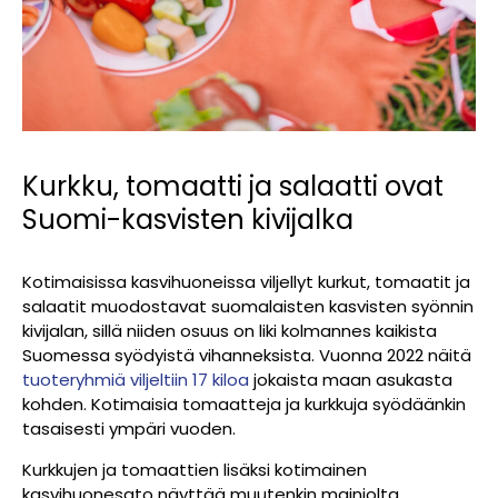
Kurkku, tomaatti ja salaatti ovat
Suomi-kasvisten kivijalka
Kotimaisissa kasvihuoneissa viljellyt kurkut, tomaatit ja
salaatit muodostavat suomalaisten kasvisten syönnin
kivijalan, sillä niiden osuus on liki kolmannes kaikista
Suomessa syödyistä vihanneksista. Vuonna 2022 näitä
tuoteryhmiä viljeltiin 17 kiloa
jokaista maan asukasta
kohden. Kotimaisia tomaatteja ja kurkkuja syödäänkin
tasaisesti ympäri vuoden.
Kurkkujen ja tomaattien lisäksi kotimainen
kasvihuonesato näyttää muutenkin mainiolta.