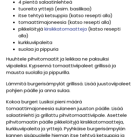
4 pientä salaatinlehteä
tuoreita yrttejä (esim. basilikaa)
itse tehtyä ketsuppia (katso resepti alla)
tomaattimajoneesia (katso resepti alla)
pikkelöityjä
kirsikkatomaatteja
(katso resepti
alla)
kurkkuviipaleita
suolaa ja pippuria
Huuhtele pihvitomaatit ja leikkaa ne paksuiksi
viipaleiksi. Kypsennä tomaattiviipaleet grillissä ja
mausta suolalla ja pippurilla.
Lämmitä burgerisämpylät grillissä. Lisää juustoviipaleet
pohjien päälle ja anna sulaa.
Kokoa burgeri: Lusikoi pieni määrä
tomaattimajoneesia sulaneen juuston päälle. Lisää
salaatinlehti ja grillattu pihvitomaattiviipale. Asettele
pihvitomaatin päälle pikkelöityjä kirsikkatomaatteja,
kurkkuviipaleita ja yrttejä. Pyyhkäise burgerisämpylän
kannen sisäpuolelle hieman itse tehtyä ketsuppia ja