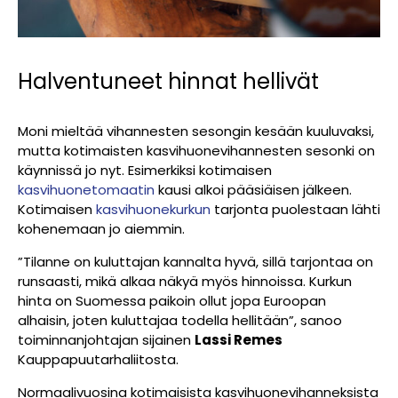
Halventuneet hinnat hellivät
Moni mieltää vihannesten sesongin kesään kuuluvaksi,
mutta kotimaisten kasvihuonevihannesten sesonki on
käynnissä jo nyt. Esimerkiksi kotimaisen
kasvihuonetomaatin
kausi alkoi pääsiäisen jälkeen.
Kotimaisen
kasvihuonekurkun
tarjonta puolestaan lähti
kohenemaan jo aiemmin.
”Tilanne on kuluttajan kannalta hyvä, sillä tarjontaa on
runsaasti, mikä alkaa näkyä myös hinnoissa. Kurkun
hinta on Suomessa paikoin ollut jopa Euroopan
alhaisin, joten kuluttajaa todella hellitään”, sanoo
toiminnanjohtajan sijainen
Lassi Remes
Kauppapuutarhaliitosta.
Normaalivuosina kotimaisista kasvihuonevihanneksista