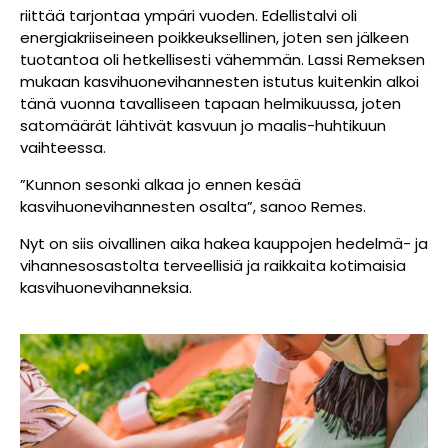
riittää tarjontaa ympäri vuoden. Edellistalvi oli
energiakriiseineen poikkeuksellinen, joten sen jälkeen
tuotantoa oli hetkellisesti vähemmän. Lassi Remeksen
mukaan kasvihuonevihannesten istutus kuitenkin alkoi
tänä vuonna tavalliseen tapaan helmikuussa, joten
satomäärät lähtivät kasvuun jo maalis-huhtikuun
vaihteessa.
”Kunnon sesonki alkaa jo ennen kesää
kasvihuonevihannesten osalta”, sanoo Remes.
Nyt on siis oivallinen aika hakea kauppojen hedelmä- ja
vihannesosastolta terveellisiä ja raikkaita kotimaisia
kasvihuonevihanneksia.