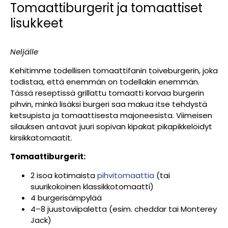
Tomaattiburgerit ja tomaattiset
lisukkeet
Neljälle
Kehitimme todellisen tomaattifanin toiveburgerin, joka
todistaa, että enemmän on todellakin enemmän.
Tässä reseptissä grillattu tomaatti korvaa burgerin
pihvin, minkä lisäksi burgeri saa makua itse tehdystä
ketsupista ja tomaattisesta majoneesista. Viimeisen
silauksen antavat juuri sopivan kipakat pikapikkelöidyt
kirsikkatomaatit.
Tomaattiburgerit:
2 isoa kotimaista
pihvitomaattia
(tai
suurikokoinen klassikkotomaatti)
4 burgerisämpylää
4–8 juustoviipaletta (esim. cheddar tai Monterey
Jack)