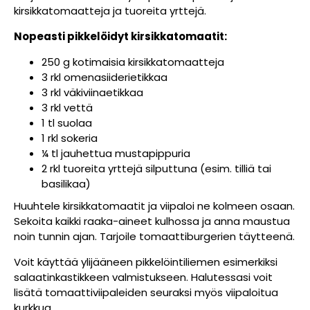
kirsikkatomaatteja ja tuoreita yrttejä.
Nopeasti pikkelöidyt kirsikkatomaatit:
250 g kotimaisia kirsikkatomaatteja
3 rkl omenasiiderietikkaa
3 rkl väkiviinaetikkaa
3 rkl vettä
1 tl suolaa
1 rkl sokeria
¼ tl jauhettua mustapippuria
2 rkl tuoreita yrttejä silputtuna (esim. tilliä tai
basilikaa)
Huuhtele kirsikkatomaatit ja viipaloi ne kolmeen osaan.
Sekoita kaikki raaka-aineet kulhossa ja anna maustua
noin tunnin ajan. Tarjoile tomaattiburgerien täytteenä.
Voit käyttää ylijääneen pikkelöintiliemen esimerkiksi
salaatinkastikkeen valmistukseen. Halutessasi voit
lisätä tomaattiviipaleiden seuraksi myös viipaloitua
kurkkua.