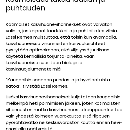
puhtauden
Kotimaiset kasvihuonevihannekset ovat vaivaton
valinta, jos kaipaat laadukkaita ja puhtaita kasviksia.
Lassi Remes muistuttaa, että toisin kuin avomaalla,
kasvihuoneessa vihannesten kasvuolosuhteet
pystytään optimoimaan, eikä viljelyssä juurikaan
käytetä kemiallisia torjunta-aineita, vaan
kasvihuoneissa suositaan biologisia
kasvinsuojelumenetelmiä.
”Kauppoihin saadaan puhdasta ja hyvälaatuista
satoa”, tiivistää Lassi Remes.
Lisäksi kasvihuonevihannekset kuljetetaan kauppoihin
melkeinpä heti poimimisen jälkeen, joten kotimaisten
vihannesten matka kasvihuoneesta kauppaan kestää
vain yhdestä kolmeen vuorokautta siitä riippuen,
pyörähtävätkö ne keskusvaraston kautta ennen hevi-
osastolle päätymistä.