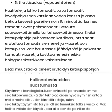
½ tl yrttisuolaa (vapaaehtoinen)
Huuhtele ja lohko tomaatit. Laita tomaatit
leveäpohjaiseen kattilaan veden kanssa ja anna
kiehua kevyesti poreillen noin 15 minuuttia, kunnes
tomaatit ovat pehmenneet. Soseuta
sauvasekoittimella tai tehosekoittimessa. Siivilöi
ketsuppipohja puhtaaseen kattilaan, jotta saat
eroteltua tomaatinsiemenet ja -kuoret pois
ketsupista. Voit halutessasi jäähdyttää ja pakastaa
tomaatinkuoret ja käyttää ne esimerkiksi
bolognesekastikkeen valmistukseen.
Lisää muut raaka-aineet siivilöidyn ketsuppipohjan
sekaan. Voit käyttää vapaaehtoisista mausteista
Hallinnoi evästeiden
kaikkia, osaa tai jättää ne kokonaan pois. Tarvittavan
suostumusta
suolan määrä riippuu siitä kuinka mehukkaita tomaatit
ovat, eli maista ketsuppia valmistuksen aikana ja lisää
Käytämme teknologioita, kuten evästeitä parantaaksemme
selailukokemusta. Näiden teknologioiden hyväksyminen antaa
suolaa tarvittaessa.
meille mahdollisuuden käsitellä tietoja, kuten
selailukäyttäytymistä tai yksilöllisiä tunnuksia tällä sivustolla. Voit
Kypsennä ketsuppia raollaan olevan kannen alla
hallita evästeiden käyttölupaa alla olevista painikkeista.
kevyesti poreillen noin 30-45 minuuttia, kunnes se on