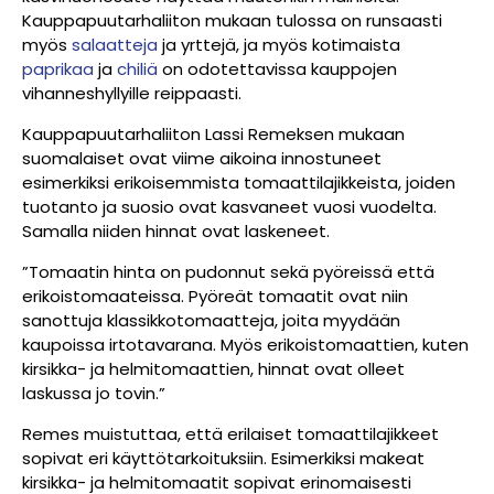
Kauppapuutarhaliiton mukaan tulossa on runsaasti
myös
salaatteja
ja yrttejä, ja myös kotimaista
paprikaa
ja
chiliä
on odotettavissa kauppojen
vihanneshyllyille reippaasti.
Kauppapuutarhaliiton Lassi Remeksen mukaan
suomalaiset ovat viime aikoina innostuneet
esimerkiksi erikoisemmista tomaattilajikkeista, joiden
tuotanto ja suosio ovat kasvaneet vuosi vuodelta.
Samalla niiden hinnat ovat laskeneet.
”Tomaatin hinta on pudonnut sekä pyöreissä että
erikoistomaateissa. Pyöreät tomaatit ovat niin
sanottuja klassikkotomaatteja, joita myydään
kaupoissa irtotavarana. Myös erikoistomaattien, kuten
kirsikka- ja helmitomaattien, hinnat ovat olleet
laskussa jo tovin.”
Remes muistuttaa, että erilaiset tomaattilajikkeet
sopivat eri käyttötarkoituksiin. Esimerkiksi makeat
kirsikka- ja helmitomaatit sopivat erinomaisesti