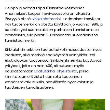
Helppo ja varma tapa tunnistaa kotimaiset
vihannekset kaupan hevi-osastolla on vilkaista,
löytyykö niistä
Sirkkalehtimerkki
. Kotimaiset kasvikset
ry:n tuotemerkki on otettu käyttöön jo vuonna 1989, ja
se onkin yksi suomalaisten parhaiten tunnistamista
brändeistä, sillä peräti 98 prosenttia suomalaisista
tunnistaa merkin.
Sirkkalehtimerkki on tae paitsi kotimaisuudesta myös
laadusta, sillä merkkiä saa käyttää vain ykkös- tai
ekstraluokan tuotteissa. Sirkkalehtimerkkiä käyttävät
yritykset, joita on noin 400, sitoutuvat myös
noudattamaan
Laatutarha-ohjeistusta
, jossa
kiinnitetään erityistä huomiota tuotannon
ympäristövaikutuksiin, henkilöstön hyvinvointiin ja
tuotteiden turvallisuuteen.