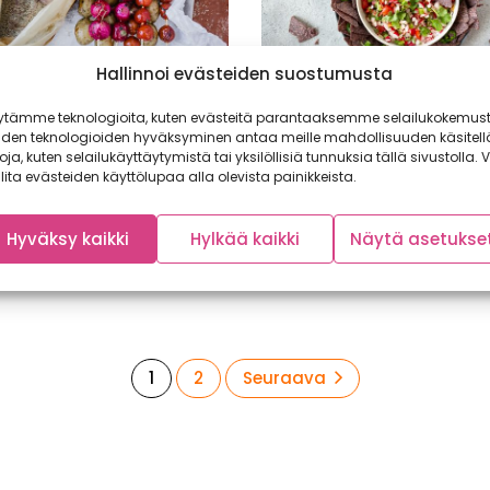
Hallinnoi evästeiden suostumusta
ytämme teknologioita, kuten evästeitä parantaaksemme selailukokemust
pelti ja muut vinkit
Helppo ja keväisen väri
iden teknologioiden hyväksyminen antaa meille mahdollisuuden käsitell
eittiöön
retiisisalsa
toja, kuten selailukäyttäytymistä tai yksilöllisiä tunnuksia tällä sivustolla. V
ttiöt on taas puunattu
lita evästeiden käyttölupaa alla olevista painikkeista.
Helppo retiisisalsa syntyy
ja grillit viritelty, herkullinen
muutamasta raaka-aineesta ja
 alkaa! Mökkikeittiö...
mainiosti violetista maissista
Hyväksy kaikki
Hylkää kaikki
Näytä asetukse
valmistettujen maissilastujen 
pikkupurtavaksi.
Sivu
Sivu
1
2
Seuraava