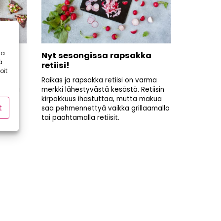
a.
käs
Nyt sesongissa rapsakka
ä
retiisi!
oit
Raikas ja rapsakka retiisi on varma
 sopii
merkki lähestyvästä kesästä. Retiisin
kirpakkuus ihastuttaa, mutta makua
t
kanssa
saa pehmennettyä vaikka grillaamalla
tai paahtamalla retiisit.