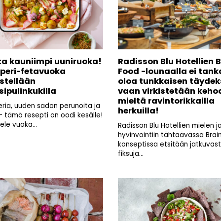
ta kauniimpi uuniruoka!
Radisson Blu Hotellien 
peri-fetavuoka
Food -lounaalla ei tank
istellään
oloa tunkkaisen täydeks
ipulinkukilla
vaan virkistetään kehoa
mieltä ravintorikkailla
ria, uuden sadon perunoita ja
herkuilla!
 – tämä resepti on oodi kesälle!
ele vuoka...
Radisson Blu Hotellien mielen j
hyvinvointiin tähtäävässä Brai
konseptissa etsitään jatkuvast
fiksuja...