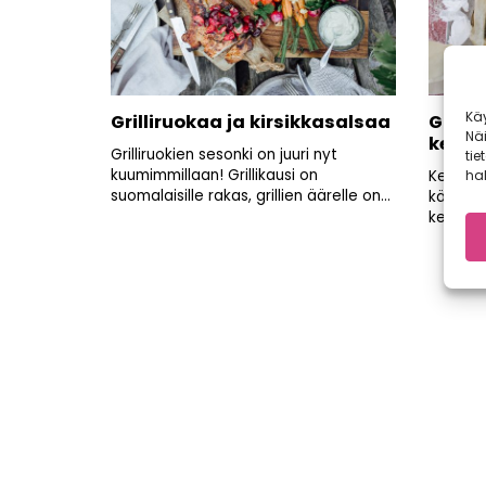
Kä
Grilliruokaa ja kirsikkasalsaa
Grilli
Nä
kesäk
Grilliruokien sesonki on juuri nyt
tie
kuumimmillaan! Grillikausi on
Kesäkei
hal
suomalaisille rakas, grillien äärelle on...
käyttöön 
kesä voi
Artikkelien
sivutus