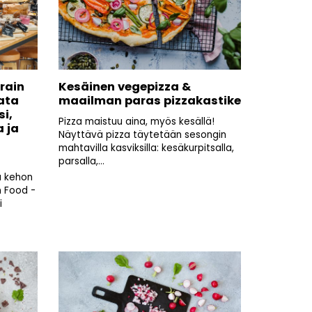
Brain
Kesäinen vegepizza &
ata
maailman paras pizzakastike
i,
Pizza maistuu aina, myös kesällä!
 ja
Näyttävä pizza täytetään sesongin
mahtavilla kasviksilla: kesäkurpitsalla,
parsalla,...
a kehon
n Food -
i