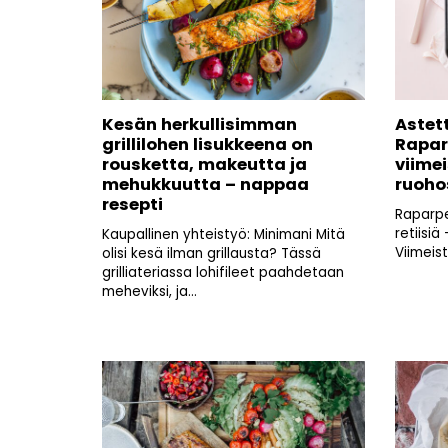
Kesän herkullisimman
Astet
grillilohen lisukkeena on
Rapar
rousketta, makeutta ja
viime
mehukkuutta – nappaa
ruohos
resepti
Raparpe
retiisiä
Kaupallinen yhteistyö: Minimani Mitä
Viimeist
olisi kesä ilman grillausta? Tässä
grilliateriassa lohifileet paahdetaan
meheviksi, ja...