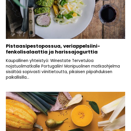
Pistaasipestopossua, veriappelsiini-
fenkolisalaattia ja harissajogurttia
Kaupallinen yhteistyö: Winestate Tervetuloa
nojatuolimatkalle Portugaliin! Monipuolinen matkaohjelma
sisältää sopivasti viinitietoutta, pikaisen piipahduksen
paikallisilla...