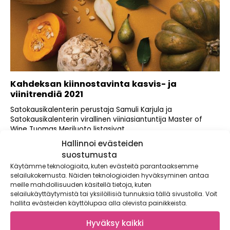
Kahdeksan kiinnostavinta kasvis- ja
viinitrendiä 2021
Satokausikalenterin perustaja Samuli Karjula ja
Satokausikalenterin virallinen viiniasiantuntija Master of
Wine Tuomas Meriluoto listasivat...
Hallinnoi evästeiden
suostumusta
Käytämme teknologioita, kuten evästeitä parantaaksemme
selailukokemusta. Näiden teknologioiden hyväksyminen antaa
meille mahdollisuuden käsitellä tietoja, kuten
selailukäyttäytymistä tai yksilöllisiä tunnuksia tällä sivustolla. Voit
hallita evästeiden käyttölupaa alla olevista painikkeista.
Hyväksy kaikki