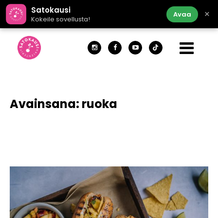
Satokausi
×
Avaa
Kokeile sovellusta!
Avainsana:
ruoka