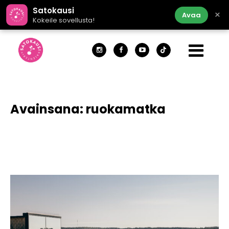
Satokausi
×
Avaa
Kokeile sovellusta!
Avainsana:
ruokamatka