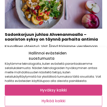
Sadonkorjuun juhlaa Ahvenanmaalla –
saariston syksy on täynnä parhaita antimia
Kaupallinen yhteistyö: Visit Åland Pääsimme vierailemaan
Ahvenanmaalla herkulliseen sadonkorjuun aikaan, jolloin
Hallinnoi evästeiden
kotimaan antimet...
suostumusta
Käytämme teknologioita, kuten evästeitä parantaaksemme
selailukokemusta. Näiden teknologioiden hyväksyminen antaa
meille mahdollisuuden käsitellä tietoja, kuten
selailukäyttäytymistä tai yksilöllisiä tunnuksia tällä sivustolla. Voit
hallita evästeiden käyttölupaa alla olevista painikkeista.
Hyväksy kaikki
Hylkää kaikki