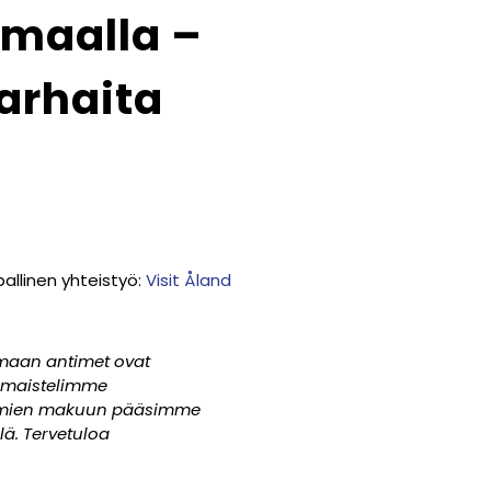
maalla –
arhaita
allinen yhteistyö:
Visit Åland
imaan antimet ovat
, maistelimme
edelmien makuun pääsimme
lä. Tervetuloa