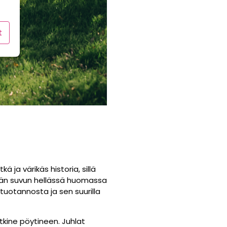
t
kä ja värikäs historia, sillä
ännän suvun hellässä huomassa
tuotannosta ja sen suurilla
kine pöytineen. Juhlat