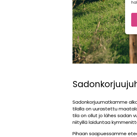
hal
Sadonkorjuujuh
Sadonkorjuumatkamme alka
tilalla on uurastettu maatal
tila on ollut jo lähes sadan
niityillä laiduntaa kymmenitt
Pihaan saapuessamme eteemm