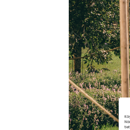
Kä
Nä
tie