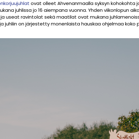
korjuujuhlat
ovat olleet Ahvenanmaalla syksyn kohokohta jo
kana juhlissa jo 16 aiempana vuonna. Yhden viikonlopun aika
, ja useat ravintolat sekä maatilat ovat mukana juhlamenois
a juhliin on järjestetty monenlaista hauskaa ohjelmaa koko p