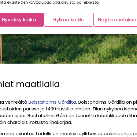
lita evästeiden käyttölupaa alla olevista painikkeista.
Hyväksy kaikki
Hylkää kaikki
Näytä asetukse
lat maatilalla
a vehreältä
Bolstaholms Gårdilta
. Bolstaholms Gårdilla on pit
oustöiden parissa jo 1400-luvulta lähtien. Tilan nykyisen is
 vuoden ajan. Bostaholms Gård on tunnettu laadukkaasta liha
äin charolais-rotuista lihakarjaa.
e avautuu todellinen maalaisidylli heinäpaaleineen ja pit