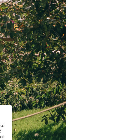
a.
ä
oit