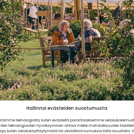
Hallinnoi evästeiden suostumusta
ytämme teknologioita, kuten evästeitä parantaaksemme selailukokemust
iden teknologioiden hyväksyminen antaa meille mahdollisuuden käsitell
toja, kuten selailukäyttäytymistä tai yksilöllisiä tunnuksia tällä sivustolla. V