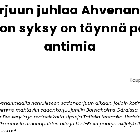
rjuun juhlaa Ahvenan
ton syksy on täynnä p
antimia
Kaup
nanmaalla herkulliseen sadonkorjuun aikaan, jolloin kot
tuimme mahtaviin sadonkorjuujuhliin Bolstaholms Gårdissa
 Brewerylla ja maineikkaita sipsejä Taffelin tehtaalla. H
Grannasin omenapuiden alla ja Karl-Ersin päärynäviljelyksil
ssamme!