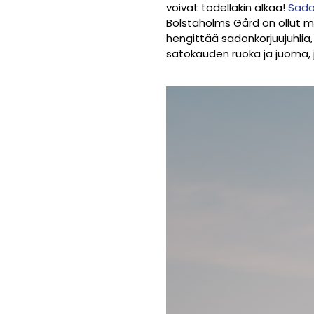
voivat todellakin alkaa!
Sadon
Bolstaholms Gård on ollut mu
hengittää sadonkorjuujuhlia
satokauden ruoka ja juoma, j