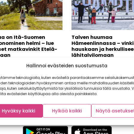
a on Itä-Suomen
Talven huumaa
onominen helmi – lue
Hämeenlinnassa – vinki
set matkavinkit Etelä-
hauskaan ja herkullise
laan
lähitalvilomaan
on valittu vuoden 2024
Haluaisitko reissata talvilomall
Hallinnoi evästeiden suostumusta
n ruokaprovinssiksi. Alueen
mutta et kuitenkaan haluaisi l
ttuuri on ainutlaatuinen
kovin kauas? Silloin valintasi on.
ytämme teknologioita, kuten evästeitä parantaaksemme selailukokemust
lmä perinteikkyyttä,
iden teknologioiden hyväksyminen antaa meille mahdollisuuden käsitell
son...
toja, kuten selailukäyttäytymistä tai yksilöllisiä tunnuksia tällä sivustolla. V
lita evästeiden käyttölupaa alla olevista painikkeista.
Hyväksy kaikki
Hylkää kaikki
Näytä asetukse