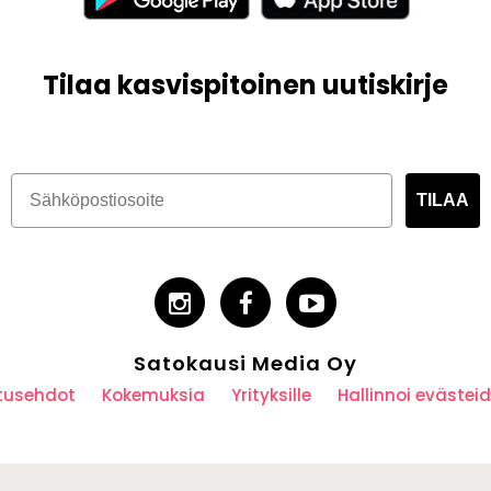
Tilaa kasvispitoinen uutiskirje
TILAA
Satokausi Media Oy
utusehdot
Kokemuksia
Yrityksille
Hallinnoi eväste