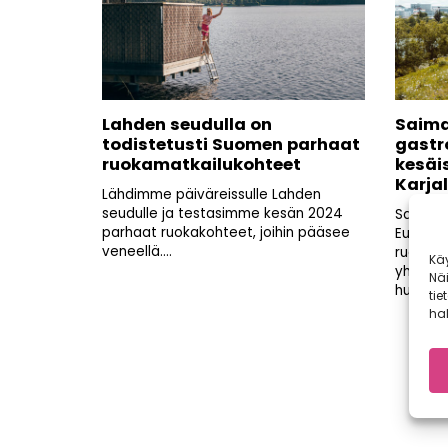
Lahden seudulla on
Saima
todistetusti Suomen parhaat
gastr
ruokamatkailukohteet
kesäi
Karja
Lähdimme päiväreissulle Lahden
seudulle ja testasimme kesän 2024
Saimaa 
parhaat ruokakohteet, joihin pääsee
Euroopa
veneellä....
ruokakul
Kä
yhdiste
Nä
huipputa
tie
hal