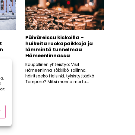
Päiväreissu kiskoilla –
t
huikeita ruokapaikkoja ja
en
lämmintä tunnelmaa
Hämeenlinnassa
a,
Kaupallinen yhteistyö: Visit
ähteä
Hämeenlinna Tökkiikö Tallinna,
..
häiritseekö Helsinki, tylsistyttääkö
a.
Tampere? Miksi mennä merta...
ä
oit
t