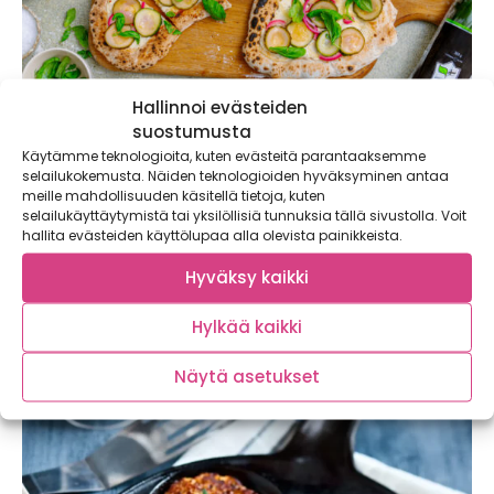
Hallinnoi evästeiden
suostumusta
Käytämme teknologioita, kuten evästeitä parantaaksemme
Nyt on kurkun juhlavuosi – valmista
selailukokemusta. Näiden teknologioiden hyväksyminen antaa
kurkkuhillo, kurkkunuudelit, kurkkupinsa tai
meille mahdollisuuden käsitellä tietoja, kuten
selailukäyttäytymistä tai yksilöllisiä tunnuksia tällä sivustolla. Voit
kurkkuveneet
hallita evästeiden käyttölupaa alla olevista painikkeista.
Kaupallinen yhteistyö Puhtaasti Kotimainen Kotimainen
kurkku on yksi suomalaisten useimmin ostoskoriinsa
Hyväksy kaikki
valitsema...
Hylkää kaikki
Näytä asetukset