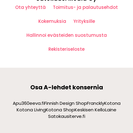
Ota yhteyttä
Toimitus- ja palautusehdot
Kokemuksia
Yrityksille
Hallinnoi evästeiden suostumusta
Rekisteriseloste
Osa A-lehdet konsernia
Apu360
eeva.fi
Finnish Design Shop
Franckly
Kotona
Kotona Living
Kotona Shop
Keskisen Kello
Laine
Satokausi
terve.fi