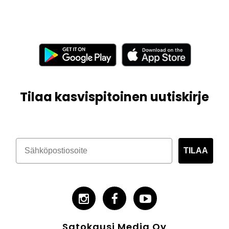
Tilaa kasvispitoinen uutiskirje
TILAA
Satokausi Media Oy