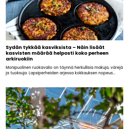
Sydän tykkää kasviksista – Näin lisäät
kasvisten määrää helposti koko perheen
arkiruokiin
Monipuolinen ruokavalio on täynnä herkullisia makuja, värejä
ja tuoksuja. Lapsiperheiden arjessa kokkauksen nopeus...