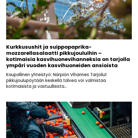
Kurkkusushit ja suippopaprika-
mozzarellasalaatti pikkujouluihin –
kotimaisia kasvihuonevihanneksia on tarjolla
ympäri vuoden kasvihuoneiden ansioista
Kaupallinen yhteistyö: Närpiön Vihannes Tarjoilut
pikkujoulupöytään keskellä talvea voi valmistaa
kotimaisista ja vastuullisista...