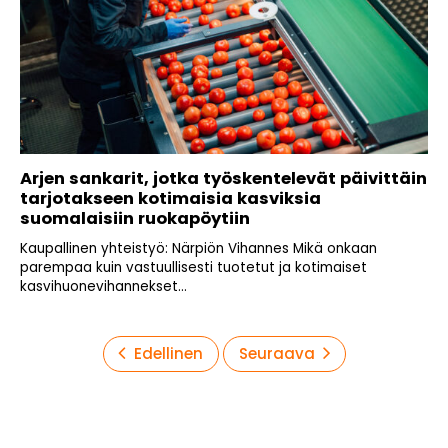
Arjen sankarit, jotka työskentelevät päivittäin
tarjotakseen kotimaisia kasviksia
suomalaisiin ruokapöytiin
Kaupallinen yhteistyö: Närpiön Vihannes Mikä onkaan
parempaa kuin vastuullisesti tuotetut ja kotimaiset
kasvihuonevihannekset...
Artikkelien
Edellinen
Seuraava
sivutus