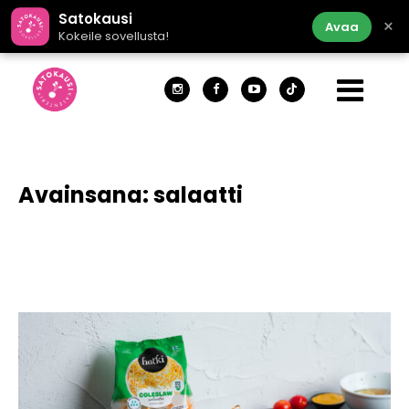
Satokausi
×
Avaa
Kokeile sovellusta!
Avainsana:
salaatti