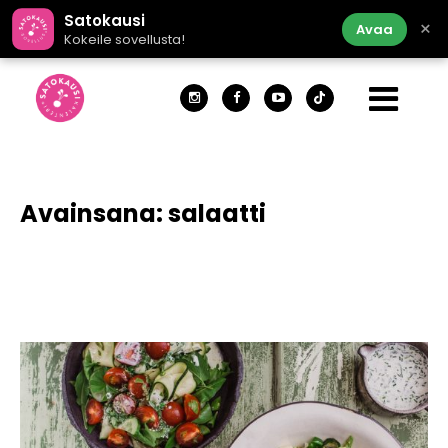
Satokausi
×
Avaa
Kokeile sovellusta!
Avainsana:
salaatti