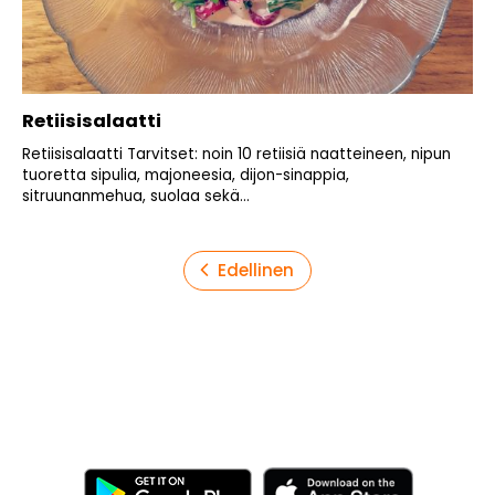
Retiisisalaatti
Retiisisalaatti Tarvitset: noin 10 retiisiä naatteineen, nipun
tuoretta sipulia, majoneesia, dijon-sinappia,
sitruunanmehua, suolaa sekä...
Artikkelien
Edellinen
sivutus