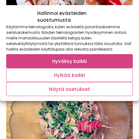
Hallinnoi evästeiden
suostumusta
Käytämme teknologioita, kuten evästeitä parantaaksemme
selailukokemusta. Näiden teknologioiden hyväksyminen antaa
Salaatti ilman salaattia – Nyt tulee
meille mahdollisuuden käsitellä tietoja, kuten
selailukäyttäytymistä tai yksilöllisiä tunnuksia tällä sivustolla. Voit
suippissalaatti!
hallita evästeiden käyttölupaa alla olevista painikkeista.
Joko luit vierailustamme Närpiön Vihanneksella? Retkestä
syntyi kattava tietopaketti kotimaisesta
Hyväksy kaikki
kasvihuoneviljelystä. Viime kerralla koekeittiössä syntyi...
Hylkää kaikki
Näytä asetukset