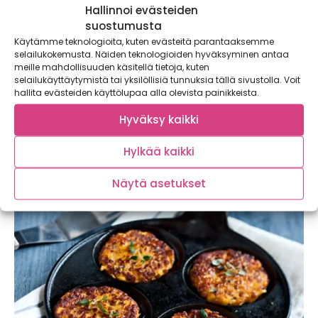
Hallinnoi evästeiden
suostumusta
Nyt on kurkun juhlavuosi – valmista
Käytämme teknologioita, kuten evästeitä parantaaksemme
kurkkuhillo, kurkkunuudelit, kurkkupinsa tai
selailukokemusta. Näiden teknologioiden hyväksyminen antaa
kurkkuveneet
meille mahdollisuuden käsitellä tietoja, kuten
selailukäyttäytymistä tai yksilöllisiä tunnuksia tällä sivustolla. Voit
Kaupallinen yhteistyö Puhtaasti Kotimainen Kotimainen
hallita evästeiden käyttölupaa alla olevista painikkeista.
kurkku on yksi suomalaisten useimmin ostoskoriinsa
valitsema...
Hyväksy kaikki
Hylkää kaikki
Näytä asetukset