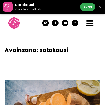
Satokausi
×
Avaa
Kokeile sovellusta!
Avainsana:
satokausi