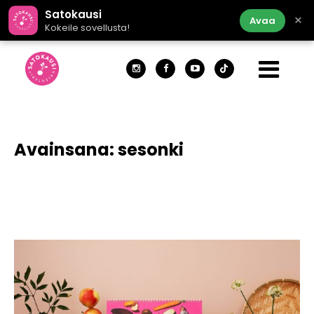
Satokausi
×
Avaa
Kokeile sovellusta!
Avainsana:
sesonki