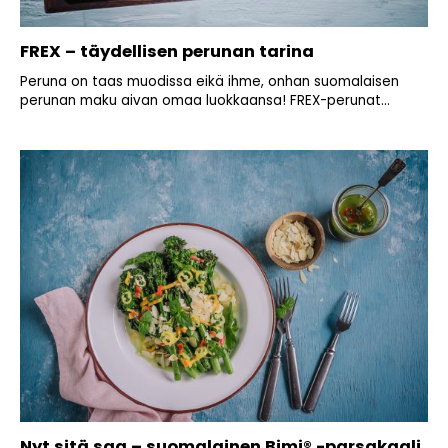
FREX – täydellisen perunan tarina
Peruna on taas muodissa eikä ihme, onhan suomalaisen
perunan maku aivan omaa luokkaansa! FREX-perunat...
Nyt sitä saa – suomalainen Bimi® -parsakaali