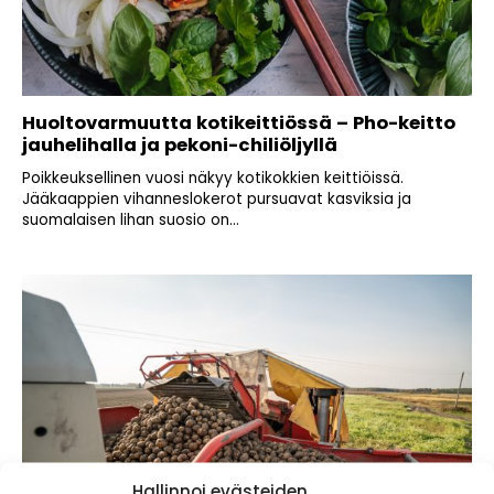
Huoltovarmuutta kotikeittiössä – Pho-keitto
jauhelihalla ja pekoni-chiliöljyllä
Poikkeuksellinen vuosi näkyy kotikokkien keittiöissä.
Jääkaappien vihanneslokerot pursuavat kasviksia ja
suomalaisen lihan suosio on...
Hallinnoi evästeiden