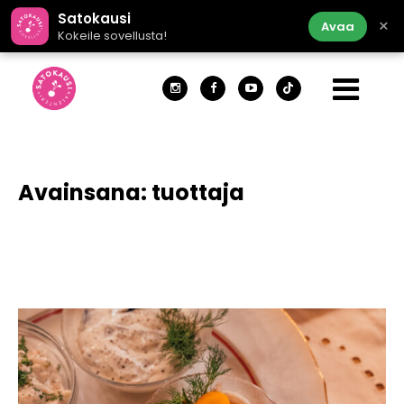
Satokausi
×
Avaa
Kokeile sovellusta!
Avainsana:
tuottaja