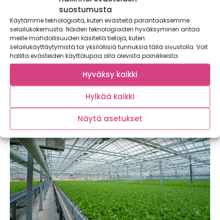
suostumusta
Käytämme teknologioita, kuten evästeitä parantaaksemme
selailukokemusta. Näiden teknologioiden hyväksyminen antaa
meille mahdollisuuden käsitellä tietoja, kuten
selailukäyttäytymistä tai yksilöllisiä tunnuksia tällä sivustolla. Voit
Tilavierailulla täydellisen FREX-perunan
hallita evästeiden käyttölupaa alla olevista painikkeista.
syntysijoilla
Sopimusviljelijä Rami Lilja seuraa sivupeilistä, kuinka kone
Hyväksy kaikki
kaivaa mullasta tasaiseen tahtiin potaatin poikineen....
Hylkää kaikki
Näytä asetukset