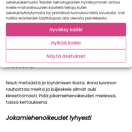
selailukokemusta. Näiden teknologioiden hyväksyminen antaa
astioihin.
meille mahdollisuuden käsitellä tietoja, kuten
selailukäyttäytymistä tai yksilöllisiä tunnuksia tällä sivustolla. Voit
Tutustu mahdolliseen keruusaaliiseesi jo ennen
hallita evästeiden käyttölupaa alla olevista painikkeista.
metsään lähtöä ja kerää vain sellaisia sieniä ja marjoja,
jotka tunnistat varmasti. Monien syötävien marjojen ja
Hyväksy kaikki
sienien lisäksi luonnosta löytyy myös myrkyllisiä lajeja,
jotka on hyvä tunnistaa.
Hylkää kaikki
Näytä asetukset
Retkellä
Nauti metsästä ja löytämisen ilosta. Anna luonnon
rauhoittaa mieltä ja kuljeskele silmät auki
kiireettömästi. Pidä jokamiehenoikeudet mielessä,
tässä kertauksena:
Jokamiehenoikeudet lyhyesti