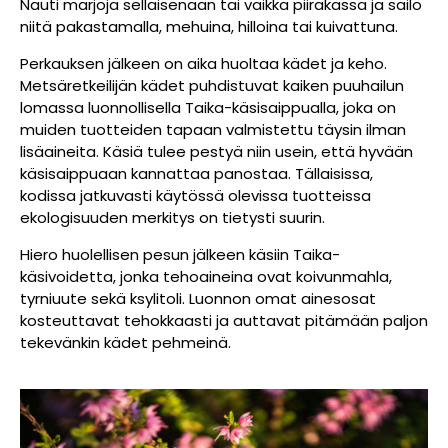
Nauti marjoja sellaisenaan tai vaikka piirakassa ja säilö
niitä pakastamalla, mehuina, hilloina tai kuivattuna.
Perkauksen jälkeen on aika huoltaa kädet ja keho.
Metsäretkeilijän kädet puhdistuvat kaiken puuhailun
lomassa luonnollisella Taika-käsisaippualla, joka on
muiden tuotteiden tapaan valmistettu täysin ilman
lisäaineita. Käsiä tulee pestyä niin usein, että hyvään
käsisaippuaan kannattaa panostaa. Tällaisissa,
kodissa jatkuvasti käytössä olevissa tuotteissa
ekologisuuden merkitys on tietysti suurin.
Hiero huolellisen pesun jälkeen käsiin Taika-
käsivoidetta, jonka tehoaineina ovat koivunmahla,
tyrniuute sekä ksylitoli. Luonnon omat ainesosat
kosteuttavat tehokkaasti ja auttavat pitämään paljon
tekevänkin kädet pehmeinä.