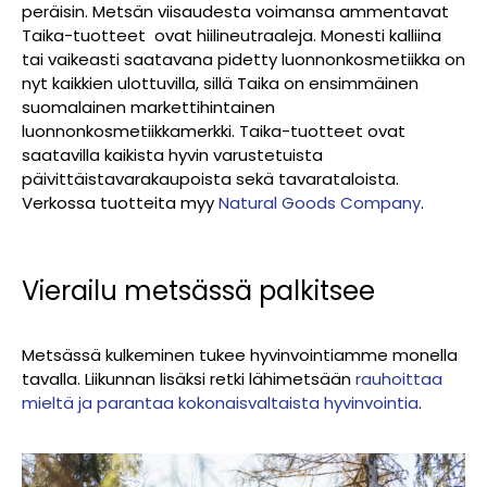
peräisin. Metsän viisaudesta voimansa ammentavat
Taika-tuotteet ovat hiilineutraaleja. Monesti kalliina
tai vaikeasti saatavana pidetty luonnonkosmetiikka on
nyt kaikkien ulottuvilla, sillä Taika on ensimmäinen
suomalainen markettihintainen
luonnonkosmetiikkamerkki. Taika-tuotteet ovat
saatavilla kaikista hyvin varustetuista
päivittäistavarakaupoista sekä tavarataloista.
Verkossa tuotteita myy
Natural Goods Company
.
Vierailu metsässä palkitsee
Metsässä kulkeminen tukee hyvinvointiamme monella
tavalla. Liikunnan lisäksi retki lähimetsään
rauhoittaa
mieltä ja parantaa kokonaisvaltaista hyvinvointia
.