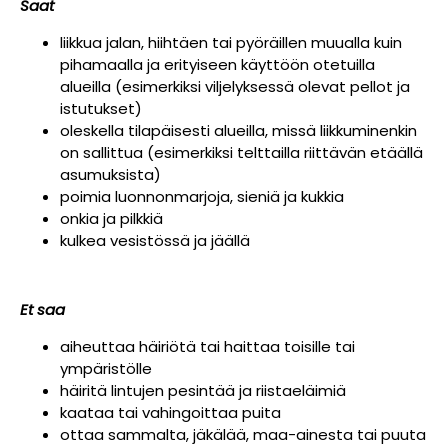
Saat
liikkua jalan, hiihtäen tai pyöräillen muualla kuin
pihamaalla ja erityiseen käyttöön otetuilla
alueilla (esimerkiksi viljelyksessä olevat pellot ja
istutukset)
oleskella tilapäisesti alueilla, missä liikkuminenkin
on sallittua (esimerkiksi telttailla riittävän etäällä
asumuksista)
poimia luonnonmarjoja, sieniä ja kukkia
onkia ja pilkkiä
kulkea vesistössä ja jäällä
Et saa
aiheuttaa häiriötä tai haittaa toisille tai
ympäristölle
häiritä lintujen pesintää ja riistaeläimiä
kaataa tai vahingoittaa puita
ottaa sammalta, jäkälää, maa-ainesta tai puuta