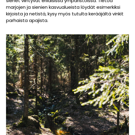
sienet viihtyvät erilaisissa ympäristöissä. Tietoa
marjojen ja sienien kasvualueista löydät esimerkiksi
kirjoista ja netistä, kysy myös tutulta kerääjältä vinkit
parhaista apajista.