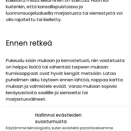
kaikkialta missä liikkuminen on sallittua. Huomioi
kuitenkin, että kansallispuistoissa ja
luonnonsuojelualueilla marjastusta tai sienestystä voi
olla rajoitettu tai kielletty.
Ennen retkeä
Pukeudu sään mukaan ja kerrostetusti, niin vaatetusta
on helppo lisätä tai vähentää tarpeen mukaan.
Kumisaappaat ovat hyvät kengät metsään. Lataa
puhelimen akku täyteen ennen lähtöä, nappaa kartta
mukaan ja valmistele eväät. Varaa mukaan sopivia
keräysastioita saaliille ja sieniveitsi tai
marjastusvälineet.
Hallinnoi evästeiden
Sieniä kerätään yhtä lajia yhteen astiaan ja saalis
suostumusta
kannattaa siistiä jo metsässä. Ilmava kori on sienille
Käytämme teknologioita, kuten evästeitä parantaaksemme
paras. Marjoja voi kerätä ämpäriin tai pienempiin