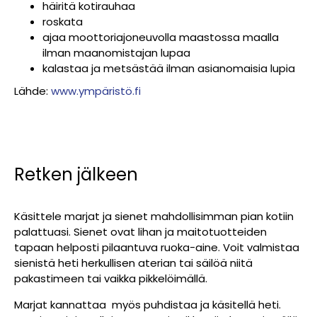
häiritä kotirauhaa
roskata
ajaa moottoriajoneuvolla maastossa maalla
ilman maanomistajan lupaa
kalastaa ja metsästää ilman asianomaisia lupia
Lähde:
www.ympäristö.fi
Retken jälkeen
Käsittele marjat ja sienet mahdollisimman pian kotiin
palattuasi. Sienet ovat lihan ja maitotuotteiden
tapaan helposti pilaantuva ruoka-aine. Voit valmistaa
sienistä heti herkullisen aterian tai säilöä niitä
pakastimeen tai vaikka pikkelöimällä.
Marjat kannattaa myös puhdistaa ja käsitellä heti.