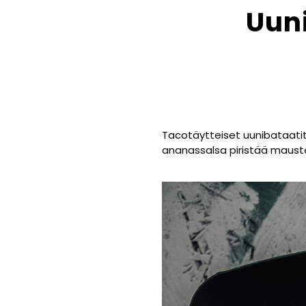
Uuni
Tacotäytteiset uunibataatit 
ananassalsa piristää maust