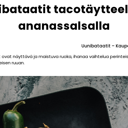
bataatit tacotäytteel
ananassalsalla
Uunibataatit – Kaupa
ovat näyttävä ja maistuva ruoka, ihanaa vaihtelua perinteisil
eisen ruuan.