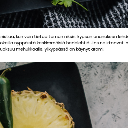
staa, kun vain tietää tämän niksin: k
ypsän ananaksen lehdet
eilla nyppäistä keskimmäisiä hedelehtiä. Jos ne irtoavat, 
uoksuu mehukkaalle, ylikypsässä on käynyt aromi.