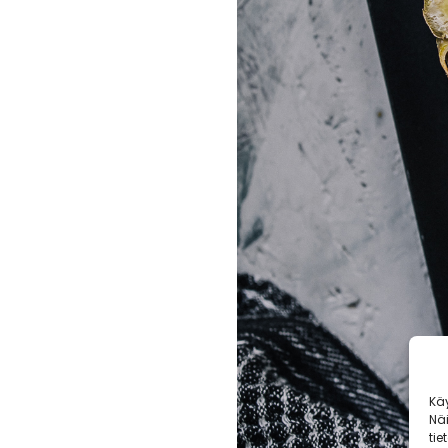
Kä
Nä
tie