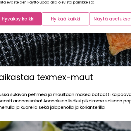
lita evästeiden käyttölupaa alla olevista painikkeista.
Hyväksy kaikki
Hylkää kaikki
Näytä asetukse
aikastaa texmex-maut
ssa sulavan pehmeä ja maultaan makea bataatti kaipaavat r
easti ananassalsa! Ananaksen lisäksi pilkoimme salsaan papr
lla ja kuorella sekä jalapenolla ja korianterilla.