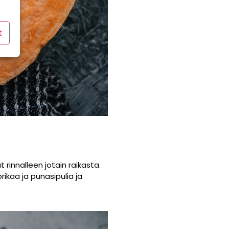
t
innalleen jotain raikasta.
ikaa ja punasipulia ja