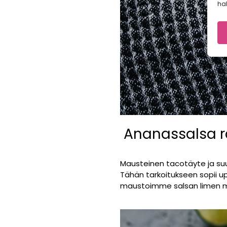
hal
Ananassalsa r
Mausteinen tacotäyte ja suu
Tähän tarkoitukseen sopii up
maustoimme salsan limen mehu