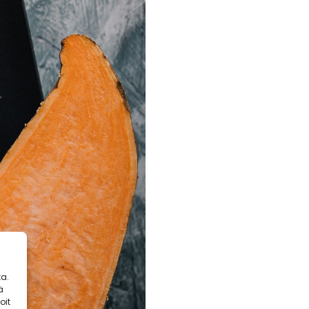
a.
ä
oit