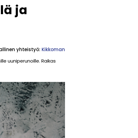
lä ja
llinen yhteistyö:
Kikkoman
le uuniperunoille. Raikas