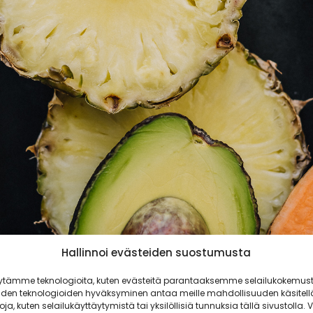
Hallinnoi evästeiden suostumusta
ytämme teknologioita, kuten evästeitä parantaaksemme selailukokemust
iden teknologioiden hyväksyminen antaa meille mahdollisuuden käsitell
toja, kuten selailukäyttäytymistä tai yksilöllisiä tunnuksia tällä sivustolla. V