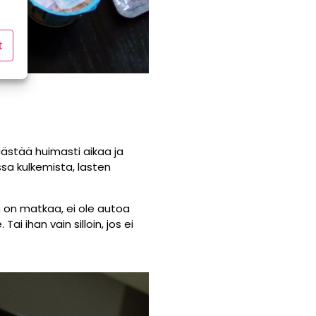
t
äästää huimasti aikaa ja
sa kulkemista, lasten
n on matkaa, ei ole autoa
i ihan vain silloin, jos ei