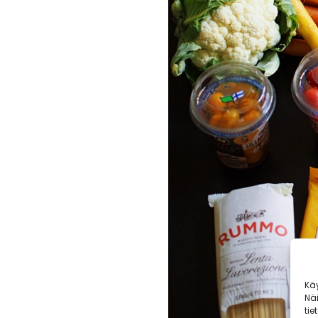
Kä
Nä
tie