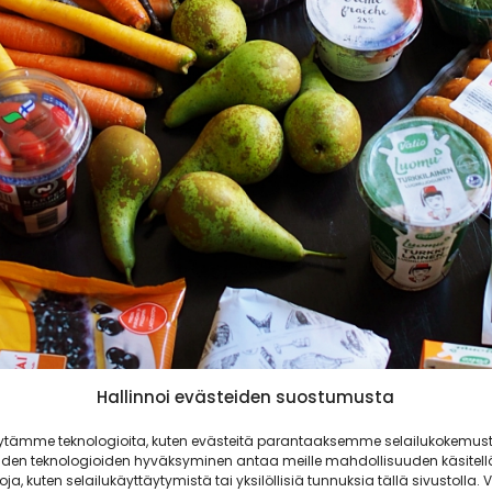
Hallinnoi evästeiden suostumusta
ytämme teknologioita, kuten evästeitä parantaaksemme selailukokemust
iden teknologioiden hyväksyminen antaa meille mahdollisuuden käsitell
toja, kuten selailukäyttäytymistä tai yksilöllisiä tunnuksia tällä sivustolla. V