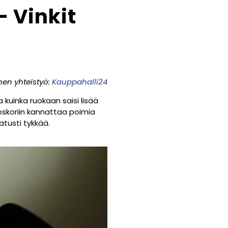
– Vinkit
n
nen yhteistyö:
Kauppahalli24
 kuinka ruokaan saisi lisää
toskoriin kannattaa poimia
atusti tykkää.