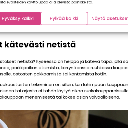
lita evästeiden käyttölupaa alla olevista painikkeista.
Hyväksy kaikki
Hylkää kaikki
Näytä asetukse
 kätevästi netistä
aostokset netistä? Kyseessä on helppo ja kätevä tapa, jolla s
noa, parkkipaikan etsimistä, kärryn kanssa ruuhkassa kaupas
salle, ostosten pakkaamista tai kantamista kotiin.
ä ruokaostosten tekeminen on silloin, kun lähimpään kauppaa
seen tai arjesta ei tahdo löytyä aikaa ruokakauppareissulle. Ta
kakauppaan menemisestä tai kokee asian vaivaalloisena.