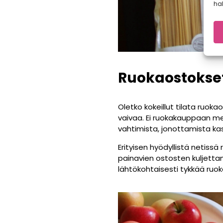
hal
Ruokaostokset
Oletko kokeillut tilata ruok
vaivaa. Ei ruokakauppaan me
vahtimista, jonottamista kas
Erityisen hyödyllistä netiss
painavien ostosten kuljettami
lähtökohtaisesti tykkää ruo