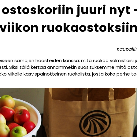
 ostoskoriin juuri nyt 
viikon ruokaostoksii
Kaupalli
toiseen samojen haasteiden kanssa: mitä ruokaa valmistaisi ja
lisesti. Siksi tällä kertaa annammekin suosituksemme mitä os
koko viikolle kasvispainotteinen ruokalista, josta koko perhe ta