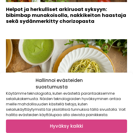
Helpot ja herkulliset arkiruoat syksyyn:
bibimbap munakoisolla, nakkikeiton haastaja
sekä sydänmerkitty chorizopasta
Hallinnoi evästeiden
suostumusta
Käytämme teknologioita, kuten evästeitä parantaaksemme
selailukokemusta. Näiden teknologioiden hyväksyminen antaa
meille mahdollisuuden käsitellä tietoja, kuten
selailukäyttäytymistä tai yksilöllisiä tunnuksia tällä sivustolla. Voit
hallita evästeiden käyttölupaa alla olevista painikkeista.
Nopea yrttipestopasta – heinäkuun suosikki
Hyväksy kaikki