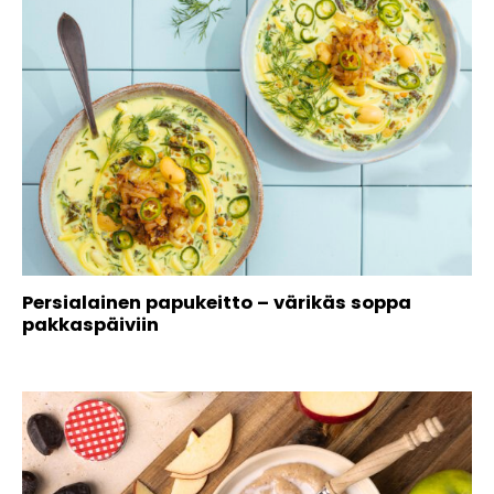
Persialainen papukeitto – värikäs soppa
pakkaspäiviin