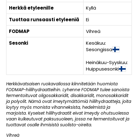
Herkkä etyleenille
Kyllä
Tuottaa runsaasti etyleeniä
Ei
FODMAP
Vihreä
Sesonki
Kesäkuu:
Sesongissa
Heinäkuu-Syyskuu:
Huippusesonki
Herkkävatsaisen ruokavaliossa kiinnitetään huomiota
FODMAP-hiilihydraatteihin. Lyhenne FODMAP tulee sanoista
fermentoituvat oligosakkaridit, disakkaridit, monosakkaridit
ja polyolit. Nämä ovat imeytymättömiä hiilihydraatteja, joita
loytyy myös monista vihanneksista, hedelmistä ja
marjoista. Kyseiset hiilihydraatit eivat imeydy ohutsuolessa
vaan kulkeutuvat paksusuoleen, jossa ne fermentoituvat ja
tuottavat osalle ihmisistä suolisto-oireita.
Vihreä