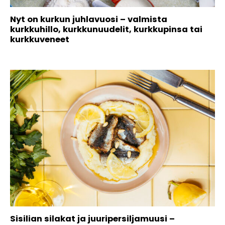
Nyt on kurkun juhlavuosi – valmista
kurkkuhillo, kurkkunuudelit, kurkkupinsa tai
kurkkuveneet
Sisilian silakat ja juuripersiljamuusi –