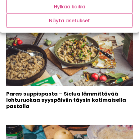
Hylkää kaikki
Näytä asetukset
Paras suppispasta – Sielua lämmittävää
lohturuokaa syyspäiviin täysin kotimaisella
pastalla