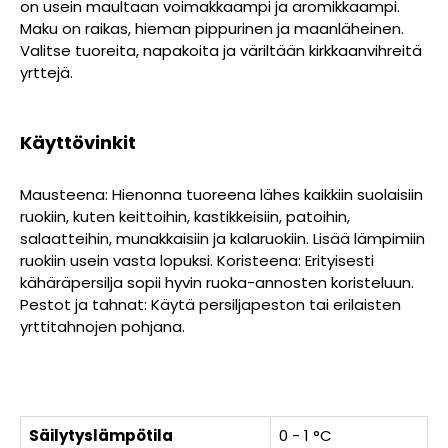
on usein maultaan voimakkaampi ja aromikkaampi.
Maku on raikas, hieman pippurinen ja maanläheinen.
Valitse tuoreita, napakoita ja väriltään kirkkaanvihreitä
yrttejä.
Käyttövinkit
Mausteena: Hienonna tuoreena lähes kaikkiin suolaisiin
ruokiin, kuten keittoihin, kastikkeisiin, patoihin,
salaatteihin, munakkaisiin ja kalaruokiin. Lisää lämpimiin
ruokiin usein vasta lopuksi. Koristeena: Erityisesti
kähäräpersilja sopii hyvin ruoka-annosten koristeluun.
Pestot ja tahnat: Käytä persiljapeston tai erilaisten
yrttitahnojen pohjana.
Säilytyslämpötila
0 - 1 °C