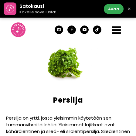
Satokausi
×
Avaa
Kokeile sovellusta!
Persilja
Persilja on yrtti, josta yleisimmin käytetään sen
tummanvihreitä lehtiä. Yleisimmät lajikkeet ovat
kähärälehtinen ja sileä- eli silolehtipersilja. Sileälehtinen