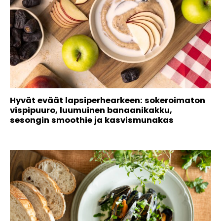
Hyvät eväät lapsiperhearkeen: sokeroimaton
vispipuuro, luumuinen banaanikakku,
sesongin smoothie ja kasvismunakas