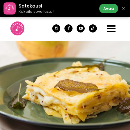
Satokausi
×
Avaa
Kokeile sovellusta!