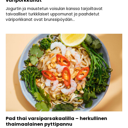
väriporkkanat
Jogurtin ja maustetun voisulan kanssa tarjoiltavat
taivaalliset turkkilaiset uppomunat ja paahdetut
väriporkkanat ovat brunssipöydän...
Pad thai varsiparsakaalilla – herkullinen
thaimaalainen pyttipannu