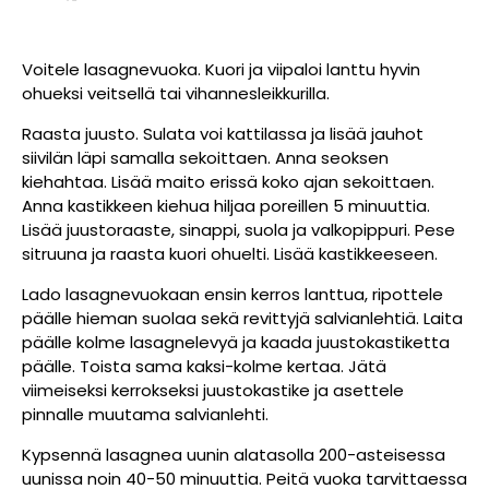
Voitele lasagnevuoka. Kuori ja viipaloi lanttu hyvin
ohueksi veitsellä tai vihannesleikkurilla.
Raasta juusto. Sulata voi kattilassa ja lisää jauhot
siivilän läpi samalla sekoittaen. Anna seoksen
kiehahtaa. Lisää maito erissä koko ajan sekoittaen.
Anna kastikkeen kiehua hiljaa poreillen 5 minuuttia.
Lisää juustoraaste, sinappi, suola ja valkopippuri. Pese
sitruuna ja raasta kuori ohuelti. Lisää kastikkeeseen.
Lado lasagnevuokaan ensin kerros lanttua, ripottele
päälle hieman suolaa sekä revittyjä salvianlehtiä. Laita
päälle kolme lasagnelevyä ja kaada juustokastiketta
päälle. Toista sama kaksi-kolme kertaa. Jätä
viimeiseksi kerrokseksi juustokastike ja asettele
pinnalle muutama salvianlehti.
Kypsennä lasagnea uunin alatasolla 200-asteisessa
uunissa noin 40-50 minuuttia. Peitä vuoka tarvittaessa