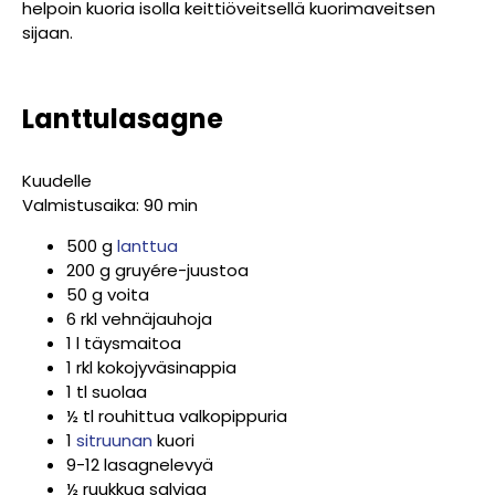
helpoin kuoria isolla keittiöveitsellä kuorimaveitsen
sijaan.
Lanttulasagne
Kuudelle
Valmistusaika: 90 min
500 g
lanttua
200 g gruyére-juustoa
50 g voita
6 rkl vehnäjauhoja
1 l täysmaitoa
1 rkl kokojyväsinappia
1 tl suolaa
½ tl rouhittua valkopippuria
1
sitruunan
kuori
9-12 lasagnelevyä
½ ruukkua salviaa