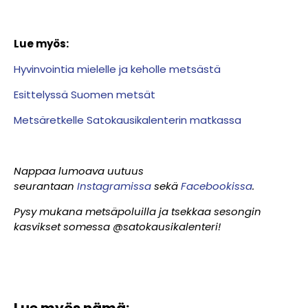
Lue myös:
Hyvinvointia mielelle ja keholle metsästä
Esittelyssä Suomen metsät
Metsäretkelle Satokausikalenterin matkassa
Nappaa lumoava uutuus
seurantaan
Instagramissa
sekä
Facebookissa
.
Pysy mukana metsäpoluilla ja tsekkaa sesongin
kasvikset somessa @satokausikalenteri!
Lue myös nämä: