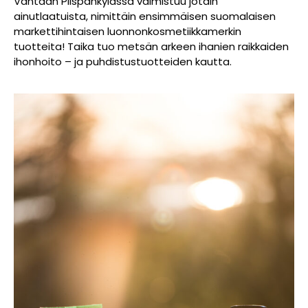
Vantaan Piispankylässä valmistuu jotain
ainutlaatuista, nimittäin ensimmäisen suomalaisen
markettihintaisen luonnonkosmetiikkamerkin
tuotteita! Taika tuo metsän arkeen ihanien raikkaiden
ihonhoito – ja puhdistustuotteiden kautta.