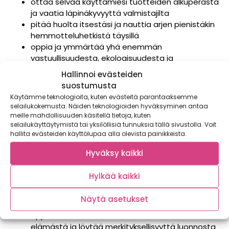
ottaa selvää käyttämiesi tuotteiden alkuperästä
ja vaatia läpinäkyvyyttä valmistajilta
pitää huolta itsestäsi ja nauttia arjen pienistäkin
hemmotteluhetkistä täysillä
oppia ja ymmärtää yhä enemmän
vastuullisuudesta, ekologisuudesta ja
eettisyydestä
Hallinnoi evästeiden
kehittää kulutustottumuksiasi vastaamaan aina
suostumusta
vain paremmin arvojasi
Käytämme teknologioita, kuten evästeitä parantaaksemme
jakaa tietoisuutta vastuullisuudesta,
selailukokemusta. Näiden teknologioiden hyväksyminen antaa
ekologisuudesta ja eettisestä kuluttamisesta
meille mahdollisuuden käsitellä tietoja, kuten
selailukäyttäytymistä tai yksilöllisiä tunnuksia tällä sivustolla. Voit
ympärillesi
hallita evästeiden käyttölupaa alla olevista painikkeista.
voimaantua luonnosta ja rentoutua siellä
iloita kauniista asioista ja edistyksestä
Hyväksy kaikki
yhteiskuntamme ekologisista haasteista
huolimatta
Hylkää kaikki
valita itsellesi hyvää tekeviä asioita elämääsi,
olipa kyse sitten kosmetiikasta tai suurista
Näytä asetukset
elämän linjauksista
oppia luonnon kiertokulkua seuraamalla
elämästä ja löytää merkityksellisyyttä luonnosta