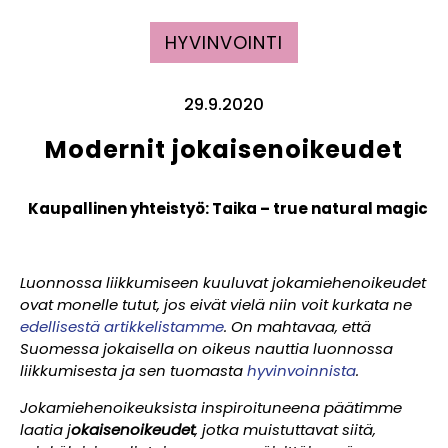
HYVINVOINTI
29.9.2020
Modernit jokaisenoikeudet
Kaupallinen yhteistyö: Taika – true natural magic
Luonnossa liikkumiseen kuuluvat jokamiehenoikeudet
ovat monelle tutut, jos eivät vielä niin voit kurkata ne
edellisestä artikkelistamme
. On mahtavaa, että
Suomessa jokaisella on oikeus nauttia luonnossa
liikkumisesta ja sen tuomasta
hyvinvoinnista
.
Jokamiehenoikeuksista inspiroituneena päätimme
laatia
j
okaisenoikeudet
, jotka muistuttavat siitä,