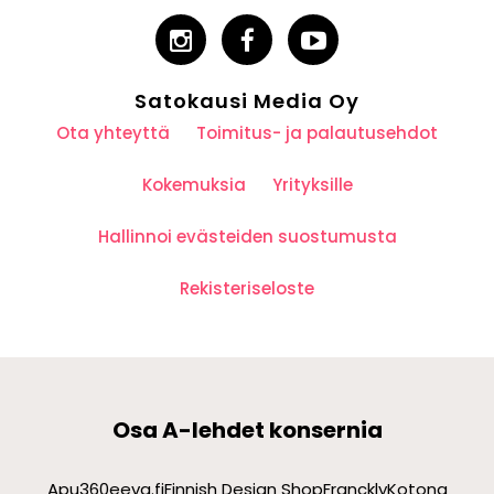
Satokausi Media Oy
Ota yhteyttä
Toimitus- ja palautusehdot
Kokemuksia
Yrityksille
Hallinnoi evästeiden suostumusta
Rekisteriseloste
Osa A-lehdet konsernia
Apu360
eeva.fi
Finnish Design Shop
Franckly
Kotona