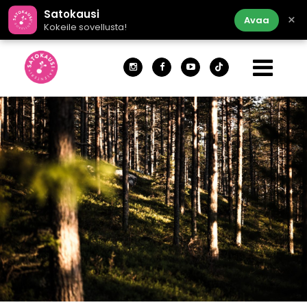
Satokausi
×
Avaa
Kokeile sovellusta!