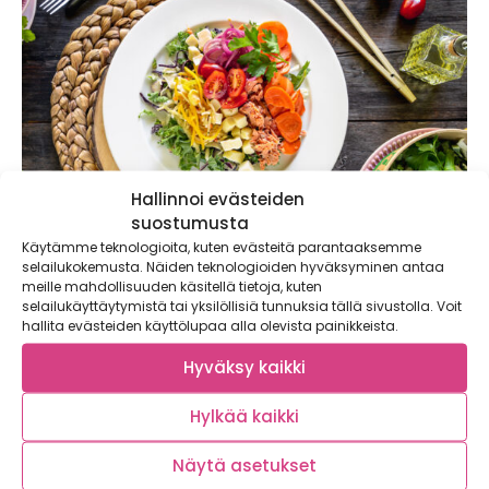
Hallinnoi evästeiden
suostumusta
Käytämme teknologioita, kuten evästeitä parantaaksemme
selailukokemusta. Näiden teknologioiden hyväksyminen antaa
meille mahdollisuuden käsitellä tietoja, kuten
Sesongin positiivisimmat pikaruokasetit
selailukäyttäytymistä tai yksilöllisiä tunnuksia tällä sivustolla. Voit
hallita evästeiden käyttölupaa alla olevista painikkeista.
lähikauppasi Picadeli-salaattibaarista
Hyväksy kaikki
Hylkää kaikki
Näytä asetukset