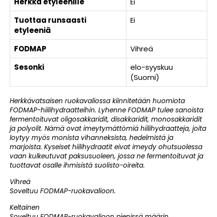
Herkkä etyleenille
Ei
Tuottaa runsaasti
Ei
etyleeniä
FODMAP
Vihreä
Sesonki
elo-syyskuu
(Suomi)
Herkkävatsaisen ruokavaliossa kiinnitetään huomiota
FODMAP-hiilihydraatteihin. Lyhenne FODMAP tulee sanoista
fermentoituvat oligosakkaridit, disakkaridit, monosakkaridit
ja polyolit. Nämä ovat imeytymättömiä hiilihydraatteja, joita
loytyy myös monista vihanneksista, hedelmistä ja
marjoista. Kyseiset hiilihydraatit eivat imeydy ohutsuolessa
vaan kulkeutuvat paksusuoleen, jossa ne fermentoituvat ja
tuottavat osalle ihmisistä suolisto-oireita.
Vihreä
Soveltuu FODMAP-ruokavalioon.
Keltainen
Soveltuu FODMAP-ruokavalioon pienissä määrin.