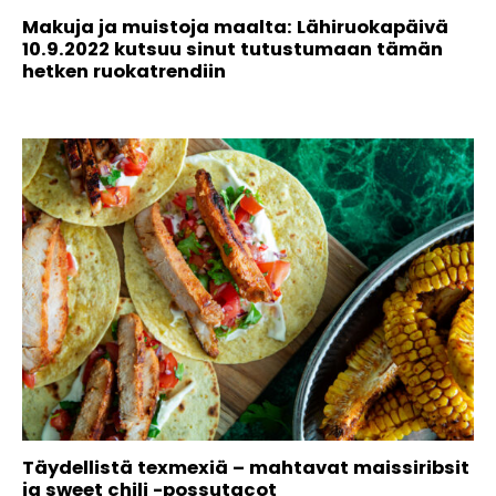
Makuja ja muistoja maalta: Lähiruokapäivä
10.9.2022 kutsuu sinut tutustumaan tämän
hetken ruokatrendiin
Täydellistä texmexiä – mahtavat maissiribsit
ja sweet chili -possutacot