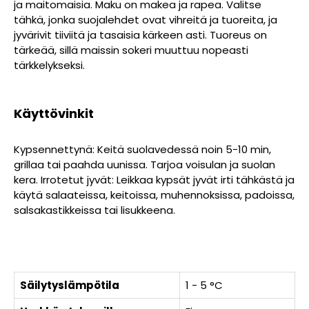
ja maitomaisia. Maku on makea ja rapea. Valitse
tähkä, jonka suojalehdet ovat vihreitä ja tuoreita, ja
jyvärivit tiiviitä ja tasaisia kärkeen asti. Tuoreus on
tärkeää, sillä maissin sokeri muuttuu nopeasti
tärkkelykseksi.
Käyttövinkit
Kypsennettynä: Keitä suolavedessä noin 5-10 min,
grillaa tai paahda uunissa. Tarjoa voisulan ja suolan
kera. Irrotetut jyvät: Leikkaa kypsät jyvät irti tähkästä ja
käytä salaateissa, keitoissa, muhennoksissa, padoissa,
salsakastikkeissa tai lisukkeena.
Säilytyslämpötila
1 - 5 °C