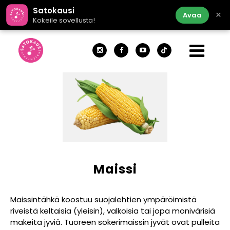
Satokausi
×
Avaa
Kokeile sovellusta!
Maissi
Maissintähkä koostuu suojalehtien ympäröimistä
riveistä keltaisia (yleisin), valkoisia tai jopa monivärisiä
makeita jyviä. Tuoreen sokerimaissin jyvät ovat pulleita