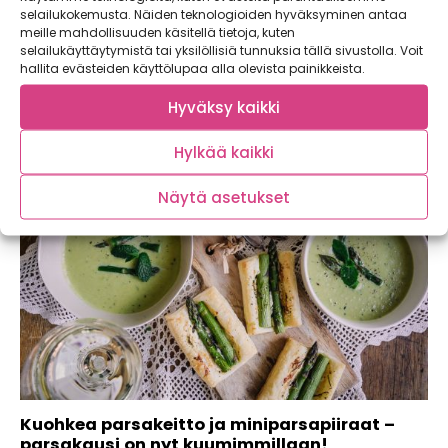
Villiyrttejä, nokkosrisottoa ja
selailukokemusta. Näiden teknologioiden hyväksyminen antaa
luomuvalkoviiniä!
meille mahdollisuuden käsitellä tietoja, kuten
selailukäyttäytymistä tai yksilöllisiä tunnuksia tällä sivustolla. Voit
Keväisessä luonnossa kävellessä kannattaa kantaa mukana
hallita evästeiden käyttölupaa alla olevista painikkeista.
aina pientä koria, kangas- tai muovikassia, sillä juuri...
Hyväksy kaikki
Hylkää kaikki
Näytä asetukset
Kuohkea parsakeitto ja miniparsapiiraat –
parsakausi on nyt kuumimmillaan!