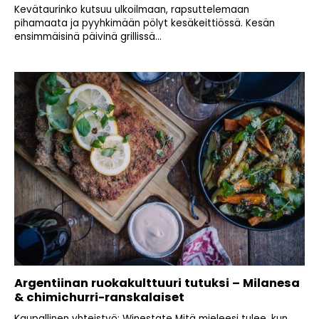
Kevätaurinko kutsuu ulkoilmaan, rapsuttelemaan
pihamaata ja pyyhkimään pölyt kesäkeittiössä. Kesän
ensimmäisinä päivinä grillissä...
Argentiinan ruokakulttuuri tutuksi – Milanesa
& chimichurri-ranskalaiset
Kaupallinen yhteistyö: Winestate Mitä mieleesi tulee, kun