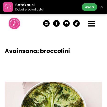
Satokausi
×
Avaa
Kokeile sovellusta!
Avainsana:
broccolini