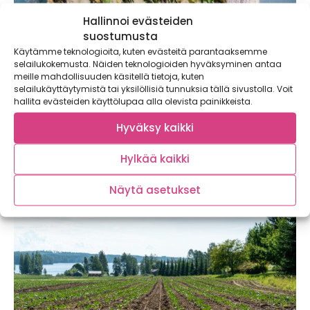
Hallinnoi evästeiden
suostumusta
Käytämme teknologioita, kuten evästeitä parantaaksemme
selailukokemusta. Näiden teknologioiden hyväksyminen antaa
meille mahdollisuuden käsitellä tietoja, kuten
selailukäyttäytymistä tai yksilöllisiä tunnuksia tällä sivustolla. Voit
hallita evästeiden käyttölupaa alla olevista painikkeista.
Unohda ennakkoluulot – Maailman
monipuolisin Bimi® -parsakaali päivittää
Hyväksy kaikki
makumuistosi 2020-luvulle!
Joko luit aikaisemmat artikkelimme tämän kesän
Hylkää kaikki
hittikasviksesta Bimi® -parsakaalista? Ensimmäisessä
artikkelissa selvitimme mikä Bimi®...
Näytä asetukset