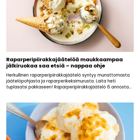
Raparperipiirakkajäätelöä maukkaampaa
jälkiruokaa saa etsiä – nappaa ohje
Herkullinen raparperipiirakkajäätelö syntyy munattomasta
jäätelöpohjasta ja raparperikeksimurusta. Laita heti
tuplasatsi pakkaseen! Raparperipiirakkajäätelö 6 annosta...