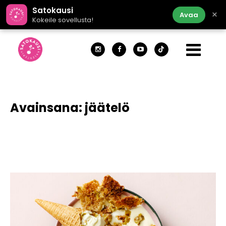
Satokausi
×
Avaa
Kokeile sovellusta!
Avainsana:
jäätelö