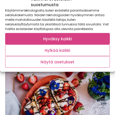
suostumusta
Käytämme teknologioita, kuten evästeitä parantaaksemme
selailukokemusta. Näiden teknologioiden hyväksyminen antaa
meille mahdollisuuden käsitellä tietoja, kuten
selailukäyttäytymistä tai yksilöllisiä tunnuksia tällä sivustolla. Voit
hallita evästeiden käyttölupaa alla olevista painikkeista.
Mango-kinuskikastike – ihana lisuke
jäätelöön
Hyväksy kaikki
Ihana mango – raikas ja makea hedelmä. Herkullinen
mango-kinuskikastike sopii jäätelöiden kaveriksi
Hylkää kaikki
kevätpäivinä. ...
Näytä asetukset