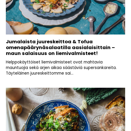
Jumalaista juureskeittoa & Tofua
omenapäärynäsalaatilla aasialaisittain –
maun salaisuus on liemivalmisteet!
Helppokäyttöiset liemivalmisteet ovat mahtavia
mauntuojia sekä arjen aikaa säästäviä supersankareita.
Täyteläinen juureskeittomme sai...