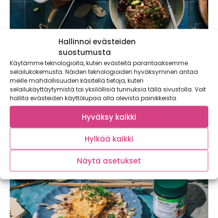
Hallinnoi evästeiden
suostumusta
Käytämme teknologioita, kuten evästeitä parantaaksemme
Kokataan yhdessä poroa – Ota talteen helpot
selailukokemusta. Näiden teknologioiden hyväksyminen antaa
kasvispitoiset reseptit, joissa hyödynnetään
meille mahdollisuuden käsitellä tietoja, kuten
kaikki ruhonosat
selailukäyttäytymistä tai yksilöllisiä tunnuksia tällä sivustolla. Voit
hallita evästeiden käyttölupaa alla olevista painikkeista.
Poronlihaa on pidetty kalliina ja vaikeasti valmistettavana
raaka-aineena, mutta nyt kumoamme tämän myytin!
Hyväksy kaikki
Kokkaamme...
Hylkää kaikki
Näytä asetukset