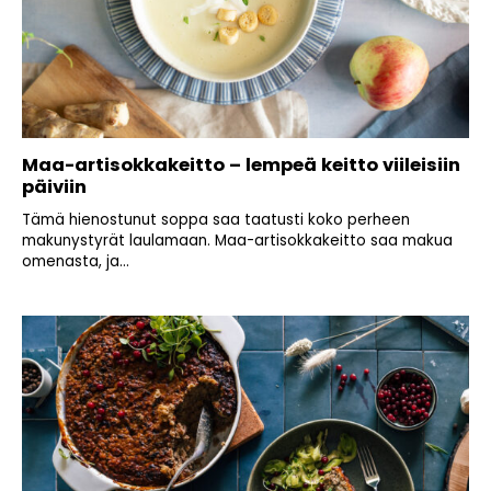
Maa-artisokkakeitto – lempeä keitto viileisiin
päiviin
Tämä hienostunut soppa saa taatusti koko perheen
makunystyrät laulamaan. Maa-artisokkakeitto saa makua
omenasta, ja...