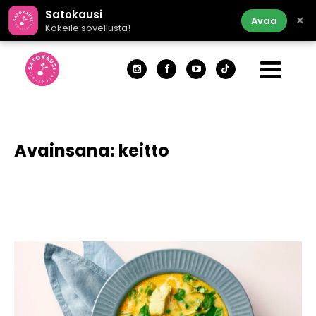
Satokausi
×
Avaa
Kokeile sovellusta!
Avainsana:
keitto