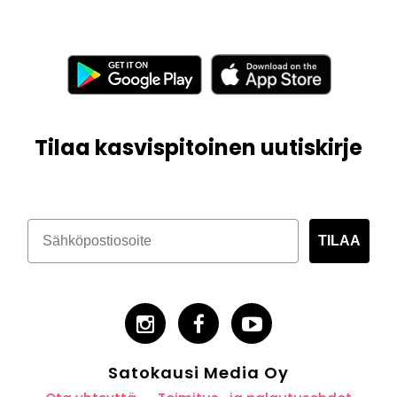
Tilaa kasvispitoinen uutiskirje
TILAA
Satokausi Media Oy