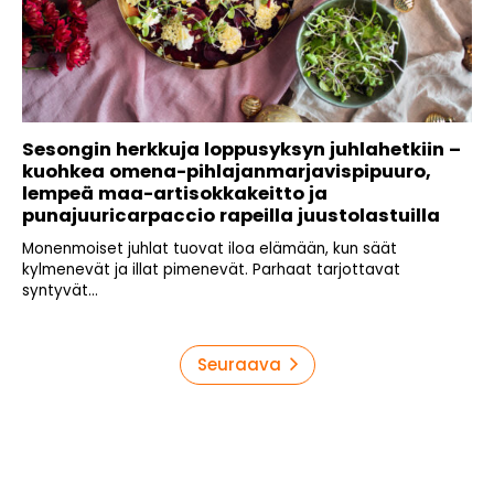
Sesongin herkkuja loppusyksyn juhlahetkiin –
kuohkea omena-pihlajanmarjavispipuuro,
lempeä maa-artisokkakeitto ja
punajuuricarpaccio rapeilla juustolastuilla
Monenmoiset juhlat tuovat iloa elämään, kun säät
kylmenevät ja illat pimenevät. Parhaat tarjottavat
syntyvät...
Artikkelien
Seuraava
sivutus