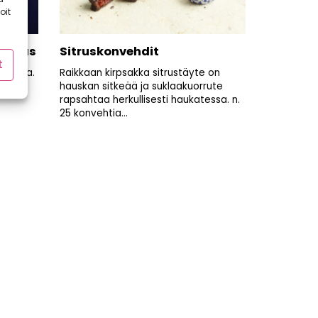
oit
pennus
Sitruskonvehdit
t
 Suomea.
Raikkaan kirpsakka sitrustäyte on
eillä
hauskan sitkeää ja suklaakuorrute
rapsahtaa herkullisesti haukatessa. n.
25 konvehtia...