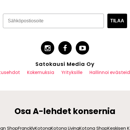
TILAA
Satokausi Media Oy
utusehdot
Kokemuksia
Yrityksille
Hallinnoi eväste
Osa A-lehdet konsernia
sign Shop
Franckly
Kotona
Kotona Living
Kotona Shop
Keskisen K