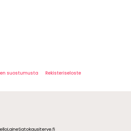
iden suostumusta
Rekisteriseloste
ello
Laine
Satokausi
terve.fi