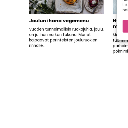
tie
hal
Joulun ihana vegemenu
Nyt s
manda
Vuoden tunnelmallisin ruokajuhla, joulu,
on jo ihan nurkan takana. Monet
Mandari
kaipaavat perinteisten jouluruokien
tuontih
rinnalle...
parhaim
poimimi