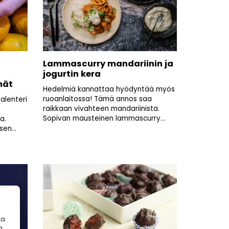
n
Lammascurry mandariinin ja
jogurtin kera
mät
Hedelmiä kannattaa hyödyntää myös
ruoanlaitossa! Tämä annos saa
alenteri
raikkaan vivahteen mandariinista.
Sopivan mausteinen lammascurry...
a.
sen...
a.
ä