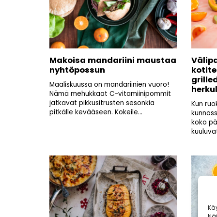
Makoisa mandariini maustaa
Välip
nyhtöpossun
kotit
grille
Maaliskuussa on mandariinien vuoro!
herku
Nämä mehukkaat C-vitamiinipommit
jatkavat pikkusitrusten sesonkia
Kun ruo
pitkälle kevääseen. Kokeile...
kunnoss
koko pä
kuuluvat
Kä
Nä