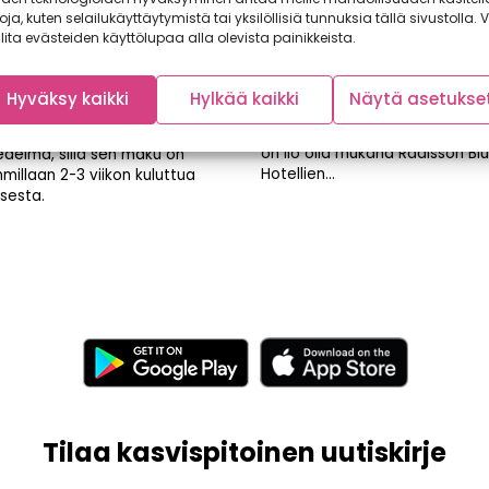
toja, kuten selailukäyttäytymistä tai yksilöllisiä tunnuksia tällä sivustolla. V
lita evästeiden käyttölupaa alla olevista painikkeista.
esongissa makea
Sitrusten sesongin hui
Hyväksy kaikki
Hylkää kaikki
Näytä asetukse
riini!
Satokausi-ajattelu valloittaa
Kerroimme aikaisemmin, että m
ini on täydellinen
on ilo olla mukana Radisson Blu
edelmä, sillä sen maku on
Hotellien...
millaan 2-3 viikon kuluttua
sesta.
Tilaa kasvispitoinen uutiskirje