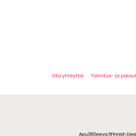
Ota yhteyttä
Toimitus- ja pala
Apu360
eeva.fi
Finnish De