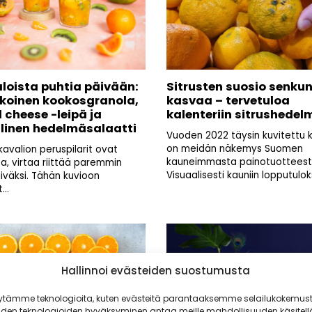
aloista puhtia päivään:
Sitrusten suosio senku
ekoinen kookosgranola,
kasvaa – tervetuloa
d cheese -leipä ja
kalenteriin sitrushedel
llinen hedelmäsalaatti
Vuoden 2022 täysin kuvitettu k
on meidän näkemys Suomen
kavalion peruspilarit ovat
kauneimmasta painotuotteest
a, virtaa riittää paremmin
Visuaalisesti kauniin lopputulok
iväksi. Tähän kuvioon
...
Hallinnoi evästeiden suostumusta
ytämme teknologioita, kuten evästeitä parantaaksemme selailukokemust
iden teknologioiden hyväksyminen antaa meille mahdollisuuden käsitell