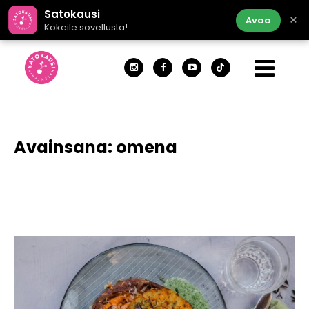
Satokausi
×
Avaa
Kokeile sovellusta!
Avainsana:
omena