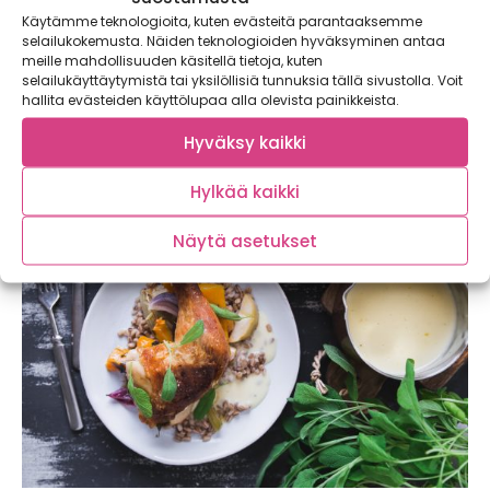
Käytämme teknologioita, kuten evästeitä parantaaksemme
Kaikki luomusta – pieniä tekoja ja kesän
selailukokemusta. Näiden teknologioiden hyväksyminen antaa
kuulumisia
meille mahdollisuuden käsitellä tietoja, kuten
selailukäyttäytymistä tai yksilöllisiä tunnuksia tällä sivustolla. Voit
Vuoden alussa alkoi Satokausikalenterin ja Valio Luomun
hallita evästeiden käyttölupaa alla olevista painikkeista.
postaussarja, jonka yhteydessä paneudutaan
syvällisemmin luomutuotantoon...
Hyväksy kaikki
Hylkää kaikki
Näytä asetukset