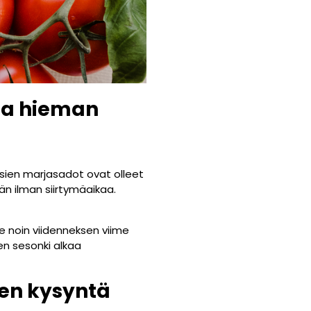
lla hieman
ien marjasadot ovat olleet
än ilman siirtymäaikaa.
 noin viidenneksen viime
en sesonki alkaa
en kysyntä