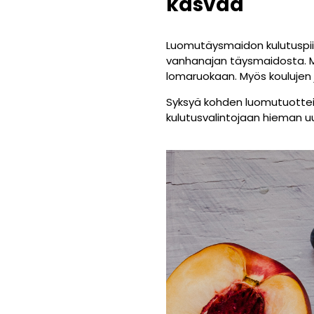
kasvaa
Luomutäysmaidon kulutuspiikk
vanhanajan täysmaidosta. Mu
lomaruokaan. Myös koulujen 
Syksyä kohden luomutuotteid
kulutusvalintojaan hieman u