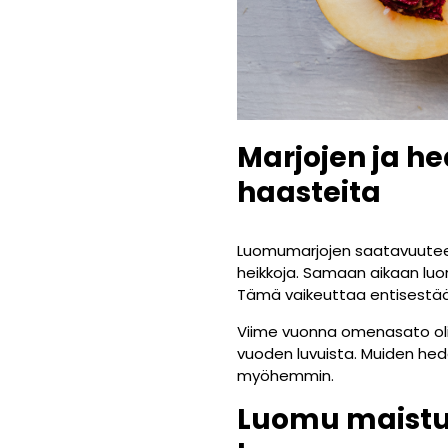
Marjojen ja h
haasteita
Luomumarjojen saatavuuteen
heikkoja. Samaan aikaan luom
Tämä vaikeuttaa entisestä
Viime vuonna omenasato oli
vuoden luvuista. Muiden hed
myöhemmin.
Luomu maistu