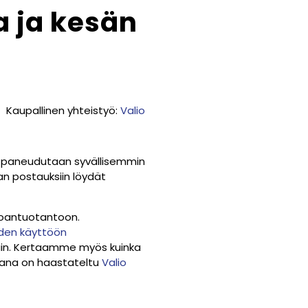
a ja kesän
Kaupallinen yhteistyö:
Valio
ä paneudutaan syvällisemmin
an postauksiin löydät
ruoantuotantoon.
den käyttöön
miin. Kertaamme myös kuinka
jana on haastateltu
Valio