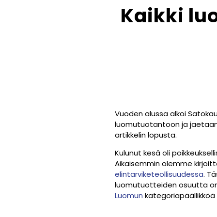
Kaikki lu
Vuoden alussa alkoi Satokau
luomutuotantoon ja jaetaan i
artikkelin lopusta.
Kulunut kesä oli poikkeuksel
Aikaisemmin olemme kirjoi
elintarviketeollisuudessa
. T
luomutuotteiden osuutta om
Luomun
kategoriapäällikköä M