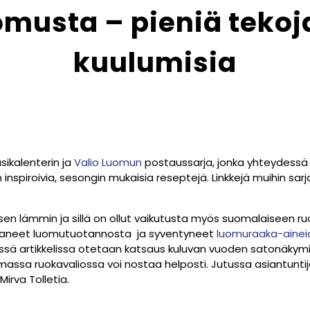
omusta – pieniä tekoj
kuulumisia
sikalenterin ja
Valio Luomun
postaussarja, jonka yhteydess
nspiroivia, sesongin mukaisia reseptejä. Linkkejä muihin sarj
lisen lämmin ja sillä on ollut vaikutusta myös suomalaiseen 
ttaneet luomutuotannosta ja syventyneet
luomuraaka-ainei
ässä artikkelissa otetaan katsaus kuluvan vuoden satonäky
assa ruokavaliossa voi nostaa helposti. Jutussa asiantunti
irva Tolletia.