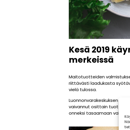
Kesä 2019 käy
merkeissä
Maitotuotteiden valmistuks
riittävästi laadukasta syöt
vielä tulossa.
Luonnonvarakeskuksen mukaa
vaivannut osittain tuotanto
onneksi tasaamaan valtakunn
Kä
Nä
tie