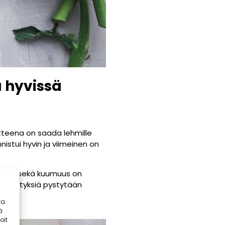
 hyvissä
tteena on saada lehmille
stui hyvin ja viimeinen on
ivuus sekä kuumuus on
tomenetyksiä pystytään
a.
ä
oit