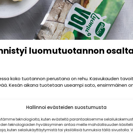
nnistyi luomutuotannon osalta
essa koko tuotannon perustana on rehu. Kasvukauden tavoi
ävää. Kesän aikana tuotetaan useampi sato, ensimmäinen onni
n viljan satonäkymät ovat normaalia keskitasoa, vaikka ku
Hallinnoi evästeiden suostumusta
a. Suomessa sääolosuhteet ovat paikallisia, joten isoja sa
allisesti.
ytämme teknologioita, kuten evästeitä parantaaksemme selailukokemust
iden teknologioiden hyväksyminen antaa meille mahdollisuuden käsitell
toja, kuten selailukäyttäytymistä tai yksilöllisiä tunnuksia tällä sivustolla. V