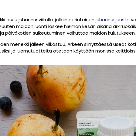
i osuu juhannusviikolla, jolloin perinteinen
juhannusjuusto
va
uten maidon juonti laskee hieman kesän aikana arkiruokailuj
ja päiväkotien sulkeutuminen vaikuttaa maidon kulutukseen.
en menekki jälleen vilkastuu. Arkeen siirryttäessä useat kot
usiksi ja luomutuotteita otetaan käyttöön monissa keittiöiss