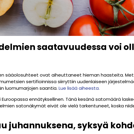
edelmien saatavuudessa voi o
 sääolosuhteet ovat aiheuttaneet hieman haasteita. Mets
umetsien sertifioinnissa siirryttiin uudenlaiseen järjestelmä
än luomumarjojen saantia.
Lue lisää aiheesta.
 Euroopassa ennätyksellinen. Tänä kesänä satomäärä laskee
elmien satonäkymät eivät ole vielä tarkentuneet, koska niid
u juhannuksena, syksyä kohd