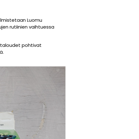
lmistetaan Luomu
en rutiinien vaihtuessa
italoudet pohtivat
ä.