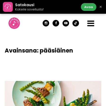
Satokausi
×
Avaa
Kokeile sovellusta!
Avainsana:
pääsiäinen