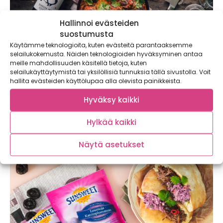
Hallinnoi evästeiden
suostumusta
Käytämme teknologioita, kuten evästeitä parantaaksemme
selailukokemusta. Näiden teknologioiden hyväksyminen antaa
meille mahdollisuuden käsitellä tietoja, kuten
Pääsiäisruokaa parhaimmillaan –
selailukäyttäytymistä tai yksilöllisiä tunnuksia tällä sivustolla. Voit
karitsanlihapullia ja valkosipulilyttypottuja
hallita evästeiden käyttölupaa alla olevista painikkeista.
sekä pehmeää punaviiniä
Hyväksy kaikki
Pääsiäisen juhlapöydässä kohtaavat ihana Italia, maukas
Marokko sekä aurinkoinen Australia! Karitsan jauhelihasta
Hylkää kaikki
valmistetut...
Näytä asetukset