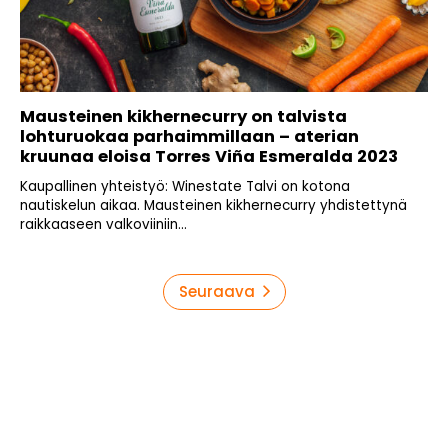
Mausteinen kikhernecurry on talvista
lohturuokaa parhaimmillaan – aterian
kruunaa eloisa Torres Viña Esmeralda 2023
Kaupallinen yhteistyö: Winestate Talvi on kotona
nautiskelun aikaa. Mausteinen kikhernecurry yhdistettynä
raikkaaseen valkoviiniin...
Artikkelien
Seuraava
sivutus