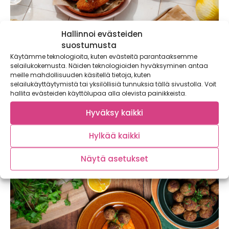
Hallinnoi evästeiden
suostumusta
Käytämme teknologioita, kuten evästeitä parantaaksemme
selailukokemusta. Näiden teknologioiden hyväksyminen antaa
Perunamuusi on suomalaisen ruokakulttuurin
meille mahdollisuuden käsitellä tietoja, kuten
moniottelija – valjasta Rooty arjen
selailukäyttäytymistä tai yksilöllisiä tunnuksia tällä sivustolla. Voit
pelastajaksi!
hallita evästeiden käyttölupaa alla olevista painikkeista.
Hurahda Rootyn Perunamuusiin kokkaamalla Shepherd’s Pie
Hyväksy kaikki
-uunivuokaa tai juuriselleri-perunakroketteja! Skippaa
perunasirkus ja pyöräytä...
Hylkää kaikki
Näytä asetukset