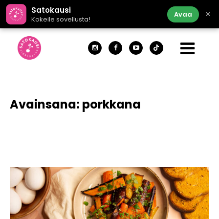
Satokausi
×
Avaa
Kokeile sovellusta!
Avainsana:
porkkana