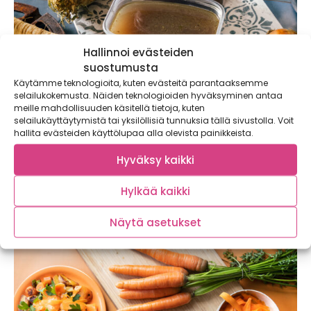
Hallinnoi evästeiden
suostumusta
Käytämme teknologioita, kuten evästeitä parantaaksemme
selailukokemusta. Näiden teknologioiden hyväksyminen antaa
meille mahdollisuuden käsitellä tietoja, kuten
Poro on pohjoisen perinteinen raaka-aine, joka
selailukäyttäytymistä tai yksilöllisiä tunnuksia tällä sivustolla. Voit
hallita evästeiden käyttölupaa alla olevista painikkeista.
on täynnä makua ja ravinteita – näin hankit
eettisesti tuotettua kotimaista poroa
Hyväksy kaikki
Tiesitkö, että poro on syksyn sesonkiruokaa? Pääsimme
tutustumaan kotimaisen poronlihan tuotantoon ja
Hylkää kaikki
kokosimme tähän...
Näytä asetukset