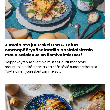
Jumalaista juureskeittoa & Tofua
omenapäärynäsalaatilla aasialaisittain –
maun salaisuus on liemivalmisteet!
Helppokäyttöiset liemivalmisteet ovat mahtavia
mauntuojia sekä arjen aikaa säästäviä supersankareita.
Täyteläinen juureskeittomme sai...