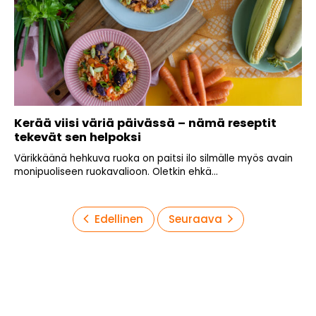
Kerää viisi väriä päivässä – nämä reseptit
tekevät sen helpoksi
Värikkäänä hehkuva ruoka on paitsi ilo silmälle myös avain
monipuoliseen ruokavalioon. Oletkin ehkä...
Artikkelien
Edellinen
Seuraava
sivutus