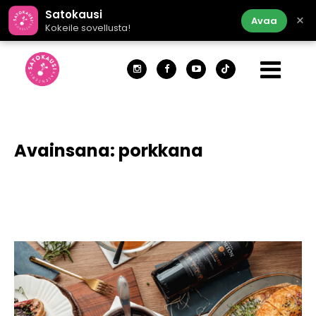
Satokausi
×
Avaa
Kokeile sovellusta!
Avainsana:
porkkana