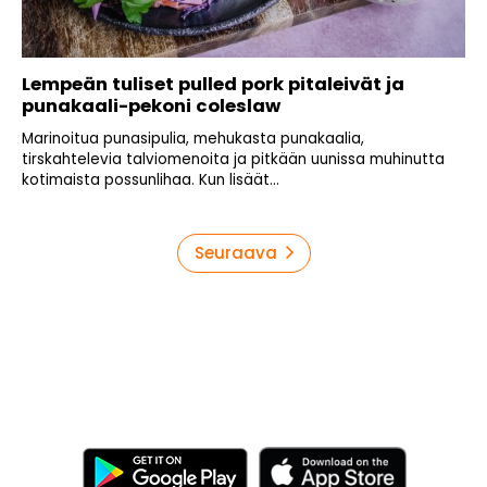
Lempeän tuliset pulled pork pitaleivät ja
punakaali-pekoni coleslaw
Marinoitua punasipulia, mehukasta punakaalia,
tirskahtelevia talviomenoita ja pitkään uunissa muhinutta
kotimaista possunlihaa. Kun lisäät...
Artikkelien
Seuraava
sivutus