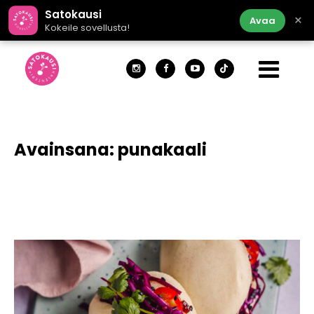
Satokausi
×
Avaa
Kokeile sovellusta!
Avainsana:
punakaali