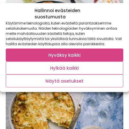
Hallinnoi evästeiden
suostumusta
Käytämme teknologioita, kuten evästeitä parantaaksemme
selailukokemusta. Näiden teknologioiden hyväksyminen antaa
meille mahdollisuuden käsitellä tietoja, kuten
Pikkublinejä, pikkelöityä punakaalia,
selailukäyttäytymistä tai yksilöllisiä tunnuksia tällä sivustolla. Voit
hallita evästeiden käyttölupaa alla olevista painikkeista.
savumuikkuja ja ranskalaista valkoviiniä
Tammikuussa herkutellaan blineillä! Lisukkeikseen
Hyväksy kaikki
lettupannulla paistetut pikkublinit saavat sesonkia seuraten
pikkelöityä punakaalia, appelsiinilla...
Hylkää kaikki
Näytä asetukset