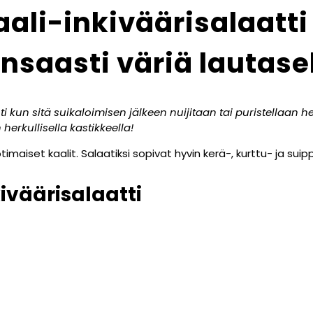
ali-inkiväärisalaatti 
nsaasti väriä lautase
kun sitä suikaloimisen jälkeen nuijitaan tai puristellaan he
herkullisella kastikkeella!
maiset kaalit. Salaatiksi sopivat hyvin kerä-, kurttu- ja suipp
iväärisalaatti