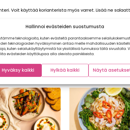
nteri. Voit käyttää korianterista myös varret. Lisää ne salaatti
Hallinnoi evästeiden suostumusta
un perin Satokausikalenterissa 2024. Kaikki myynnissä oleva
ausikalenterista löydät aina ajankohtaiset tiedot kunkin ses
ytämme teknologioita, kuten evästeitä parantaaksemme selailukokemust
iden teknologioiden hyväksyminen antaa meille mahdollisuuden käsitell
toja, kuten selailukäyttäytymistä tai yksilöllisiä tunnuksia tällä sivustolla. V
lita evästeiden käyttölupaa alla olevista painikkeista.
Hyväksy kaikki
Hylkää kaikki
Näytä asetukse