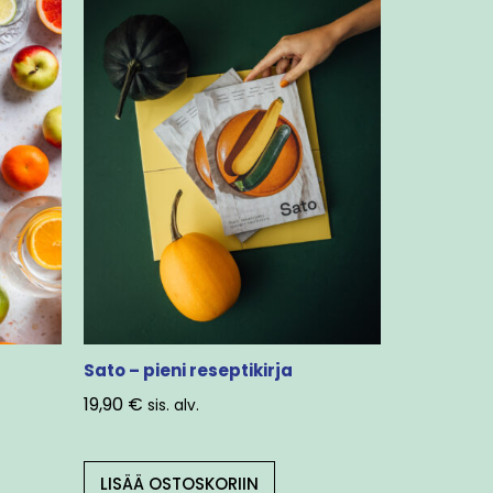
Sato – pieni reseptikirja
19,90
€
sis. alv.
LISÄÄ OSTOSKORIIN