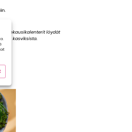
in.
t Satokausikalenterit löydät
ongin kasviksista.
a.
ä
oit
t