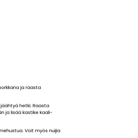
 porkkana ja raasta
jäähtyä hetki. Raasta
n ja lisää kastike kaali-
a mehustua. Voit myös nuijia