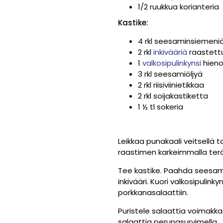
1/2 ruukkua korianteria
Kastike:
4 rkl seesaminsiemeni
2 rkl
inkivääriä
raastett
1
valkosipulinkynsi
hien
3 rkl seesamiöljyä
2 rkl riisiviinietikkaa
2 rkl soijakastiketta
1 ½ tl sokeria
Leikkaa punakaali veitsellä t
raastimen karkeimmalla teräl
Tee kastike. Paahda seesami
inkivääri. Kuori valkosipulink
porkkanasalaattiin.
Puristele salaattia voimakkaa
salaattia perunasurvimella.