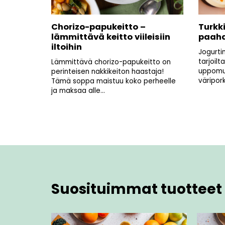
Chorizo-papukeitto –
Turkk
lämmittävä keitto viileisiin
paahd
iltoihin
Jogurti
tarjoilt
Lämmittävä chorizo-papukeitto on
uppomu
perinteisen nakkikeiton haastaja!
väripor
Tämä soppa maistuu koko perheelle
ja maksaa alle...
Suosituimmat tuotteet 