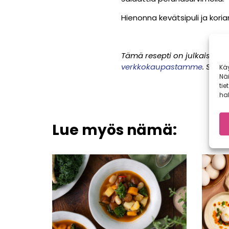
Hienonna kevätsipuli ja koria
Tämä resepti on julkaistu al
verkkokaupastamme
. Satok
Kä
Nä
tie
hal
Lue myös nämä: