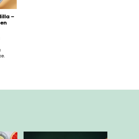
illa –
nen
ä
a
ke.