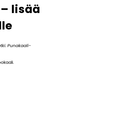
– lisää
lle
tki. Punakaali-
okaali.