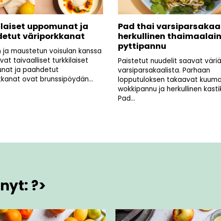
ilaiset uppomunat ja
Pad thai varsiparsakaal
etut väriporkkanat
herkullinen thaimaalai
pyttipannu
n ja maustetun voisulan kanssa
avat taivaalliset turkkilaiset
Paistetut nuudelit saavat väri
nat ja paahdetut
varsiparsakaalista. Parhaan
kkanat ovat brunssipöydän...
lopputuloksen takaavat kuum
wokkipannu ja herkullinen kasti
Pad...
nyt: ?>