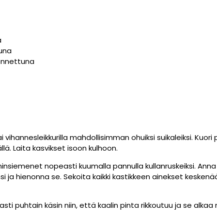
ä
una
onnettuna
ai vihannesleikkurilla mahdollisimman ohuiksi suikaleiksi. Kuori
lä. Laita kasvikset isoon kulhoon.
nsiemenet nopeasti kuumalla pannulla kullanruskeiksi. Anna 
ynsi ja hienonna se. Sekoita kaikki kastikkeen ainekset keskenää
sti puhtain käsin niin, että kaalin pinta rikkoutuu ja se alka