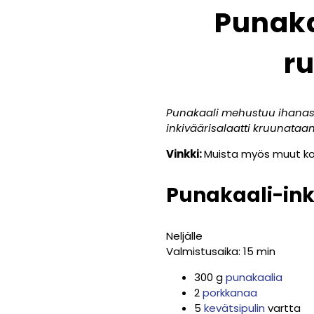
Punaka
ru
Punakaali mehustuu ihanasti 
inkiväärisalaatti kruunataan 
Vinkki:
Muista myös muut koti
Punakaali-ink
Neljälle
Valmistusaika: 15 min
300 g
punakaalia
2
porkkanaa
5
kevätsipulin
vartta