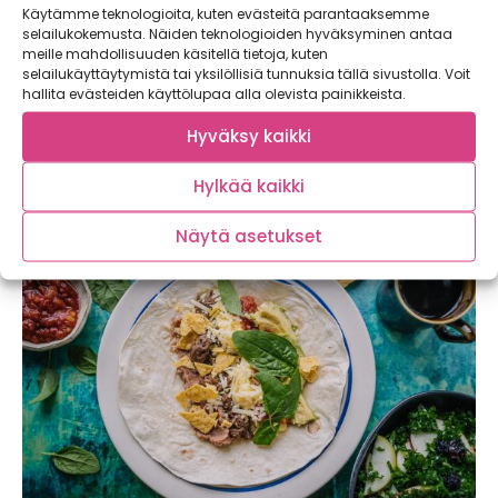
Käytämme teknologioita, kuten evästeitä parantaaksemme
selailukokemusta. Näiden teknologioiden hyväksyminen antaa
meille mahdollisuuden käsitellä tietoja, kuten
Näyttävä salsakuusi on talven illanistujaisten
selailukäyttäytymistä tai yksilöllisiä tunnuksia tällä sivustolla. Voit
suosikkisuolainen!
hallita evästeiden käyttölupaa alla olevista painikkeista.
Mistä on pikkujoulukauden kaunein kuusi rakennettu?
Hyväksy kaikki
Voitaikinasta, salsasta ja granaattiomenan siemenistä
tottakai! Tulevan...
Hylkää kaikki
Näytä asetukset