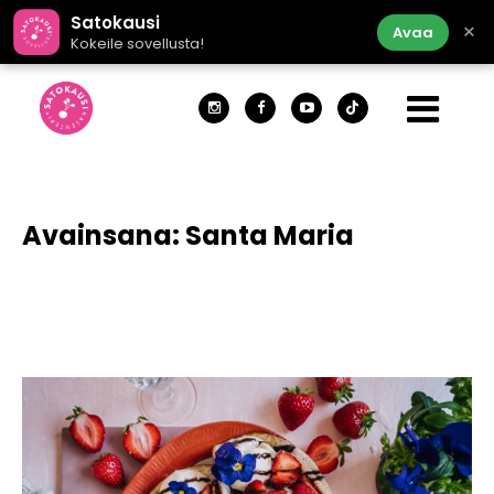
Satokausi
×
Avaa
Kokeile sovellusta!
Avainsana:
Santa Maria