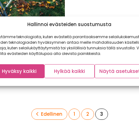
Hallinnoi evästeiden suostumusta
ytämme teknologioita, kuten evästeitä parantaaksemme selailukokemust
i, hoida, leikkaa ja
iden teknologioiden hyväksyminen antaa meille mahdollisuuden käsitell
ä – sadonkorjuun
toja, kuten selailukäyttäytymistä tai yksilöllisiä tunnuksia tällä sivustolla. V
en on pihan ja puutarhan
lita evästeiden käyttölupaa alla olevista painikkeista.
uollon aika!
eisetkin juurekset on nostettu,
Hyväksy kaikki
Hylkää kaikki
Näytä asetukse
saiden sato keitetty hilloiksi
apuiden hedelmät puristettu...
Sivu
Sivu
Sivu
Edellinen
1
2
3