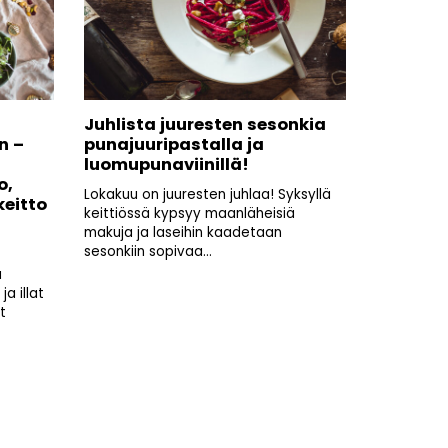
Juhlista juuresten sesonkia
n –
punajuuripastalla ja
luomupunaviinillä!
o,
Lokakuu on juuresten juhlaa! Syksyllä
eitto
keittiössä kypsyy maanläheisiä
makuja ja laseihin kaadetaan
sesonkiin sopivaa...
a
a illat
t