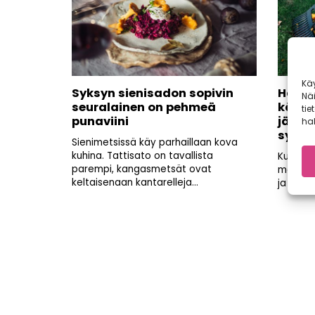
Kä
Syksyn sienisadon sopivin
Haravo
Nä
seuralainen on pehmeä
käänn
tie
punaviini
jälke
hal
syysh
Sienimetsissä käy parhaillaan kova
kuhina. Tattisato on tavallista
Kun viim
parempi, kangasmetsät ovat
marjapen
keltaisenaan kantarelleja...
ja omen
Artikkelien
sivutus