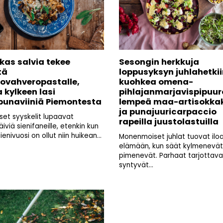
kas salvia tekee
Sesongin herkkuja
tä
loppusyksyn juhlahetkii
lovahveropastalle,
kuohkea omena-
 kylkeen lasi
pihlajanmarjavispipuur
punaviiniä Piemontesta
lempeä maa-artisokkak
ja punajuuricarpaccio
iset syyskelit lupaavat
rapeilla juustolastuilla
viä sienifaneille, etenkin kun
ienivuosi on ollut niin huikean...
Monenmoiset juhlat tuovat ilo
elämään, kun säät kylmenevät j
pimenevät. Parhaat tarjottava
syntyvät...