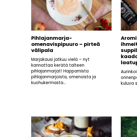
Pihlajanmarja-
Aromi
omenavispipuuro – pirteä
ihmei
välipala
suppi
kaada
Marjakausi jatkuu vielä – nyt
laatu
kannattaa kerätä talteen
pihlajanmarjat! Happamista
Aurinko
pihlajanmarjoista, omenoista ja
onnenpäi
kuohukermasta...
kuluva s