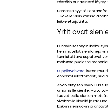
tästäkin punaviinistä löyty
Samasta syystä Fontanafred
– kokeile viinin kanssa ainak
leikkeletarjotinta.
Yrtit ovat sie
Punaviinisesongin lisäksi sy
hemmotellut sienifaneja ymp
tunnistettava suppilovahvero 
makunsa puolesta monenlaisiin
Suppilovahvero
, kuten muut
ennakkoluulottomasti, sillä 
Aivan erityisen hyvin juuri 
umamisille sienille. Muita ta
tuovat esille sienien metsäis
vivahtavia kirveliä ja rakuu
kaikkiin sieniruokiin ja antava