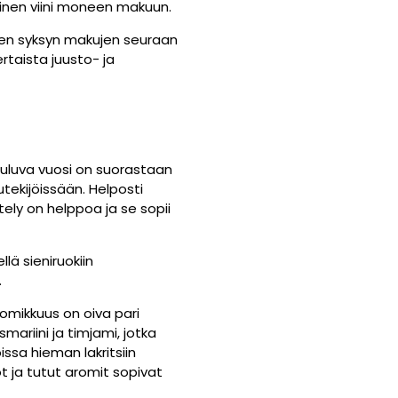
äinen viini moneen makuun.
ien syksyn makujen seuraan
ertaista juusto- ja
 Kuluva vuosi on suorastaan
tekijöissään. Helposti
ttely on helppoa ja se sopii
llä sieniruokiin
.
romikkuus on oiva pari
mariini ja timjami, jotka
issa hieman lakritsiin
ot ja tutut aromit sopivat