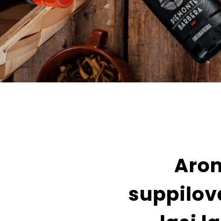
Arom
suppilov