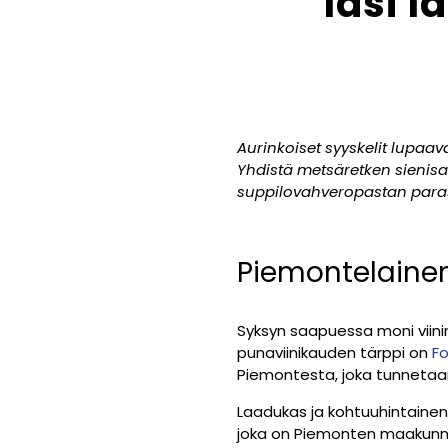
lasi 
Aurinkoiset syyskelit lupaav
Yhdistä metsäretken sienisa
suppilovahveropastan paras
Piemontelainen
Syksyn saapuessa moni viinin
punaviinikauden tärppi on
F
Piemontesta, joka tunnetaan
Laadukas ja kohtuuhintaine
joka on Piemonten maakunnan