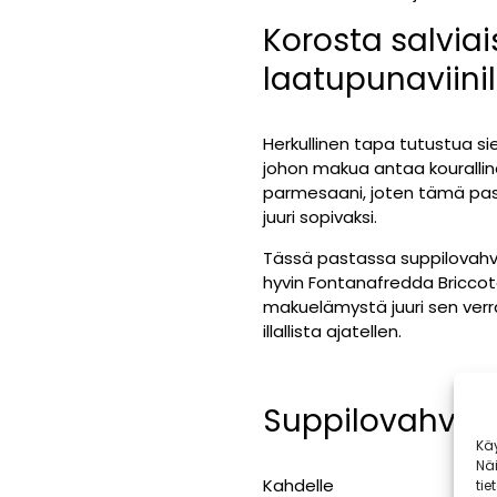
Korosta salvi
laatupunaviinil
Herkullinen tapa tutustua s
johon makua antaa kouralline
parmesaani, joten tämä past
juuri sopivaksi.
Tässä pastassa suppilovahv
hyvin Fontanafredda Briccoto
makuelämystä juuri sen ver
illallista ajatellen.
Suppilovahver
Kä
Nä
Kahdelle
tie