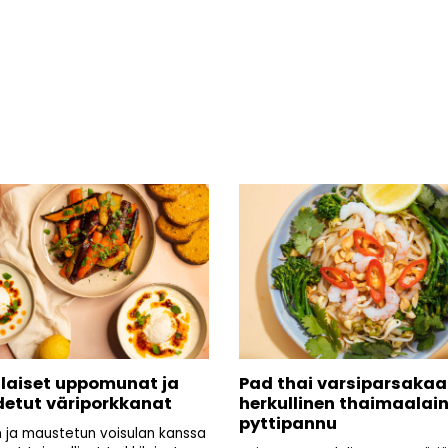
ilaiset uppomunat ja
Pad thai varsiparsakaal
etut väriporkkanat
herkullinen thaimaalai
pyttipannu
n ja maustetun voisulan kanssa