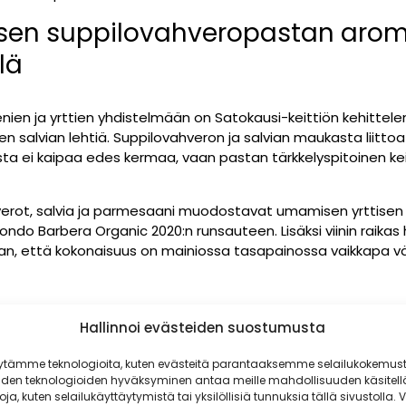
aisen suppilovahveropastan aro
lä
ienien ja yrttien yhdistelmään on Satokausi-keittiön kehitte
n salvian lehtiä. Suppilovahveron ja salvian maukasta liitto
a ei kaipaa edes kermaa, vaan pastan tärkkelyspitoinen kei
erot, salvia ja parmesaani muodostavat umamisen yrttisen
ndo Barbera Organic 2020:n runsauteen. Lisäksi viinin raika
ran, että kokonaisuus on mainiossa tasapainossa vaikkapa v
Hallinnoi evästeiden suostumusta
opasta
ytämme teknologioita, kuten evästeitä parantaaksemme selailukokemust
iden teknologioiden hyväksyminen antaa meille mahdollisuuden käsitell
toja, kuten selailukäyttäytymistä tai yksilöllisiä tunnuksia tällä sivustolla. V