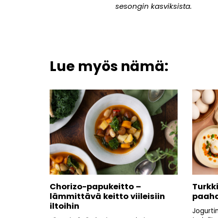
sesongin kasviksista.
Lue myös nämä:
Chorizo-papukeitto –
Turkk
lämmittävä keitto viileisiin
paahd
iltoihin
Jogurti