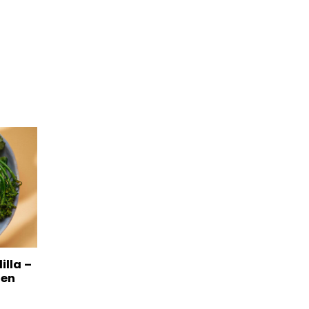
illa –
nen