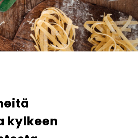
meitä
a kylkeen