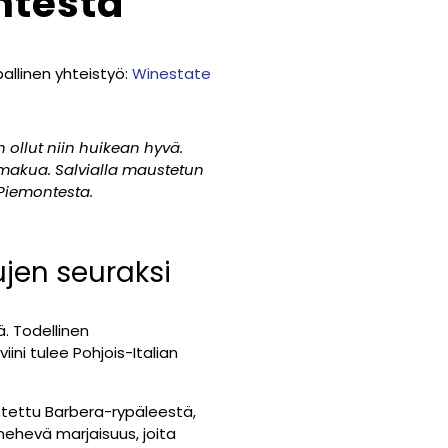
ntesta
allinen yhteistyö:
Winestate
 ollut niin huikean hyvä.
 makua. Salvialla maustetun
Piemontesta.
jen seuraksi
ä. Todellinen
ini tulee Pohjois-Italian
tettu Barbera-rypäleestä,
ehevä marjaisuus, joita