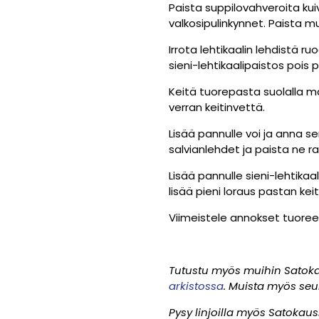
Paista suppilovahveroita kuiv
valkosipulinkynnet. Paista 
Irrota lehtikaalin lehdistä r
sieni-lehtikaalipaistos pois 
Keitä tuorepasta suolalla m
verran keitinvettä.
Lisää pannulle voi ja anna se
salvianlehdet ja paista ne ra
Lisää pannulle sieni-lehtikaa
lisää pieni loraus pastan keit
Viimeistele annokset tuoreell
Tutustu myös muihin Satokau
arkistossa
. Muista myös se
Pysy linjoilla myös Satokau