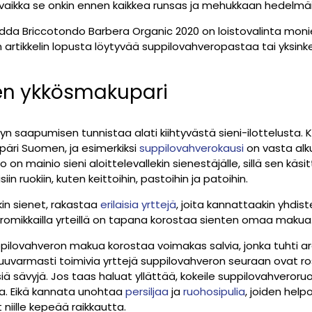
y, vaikka se onkin ennen kaikkea runsas ja mehukkaan hedelm
da Briccotondo Barbera Organic 2020 on loistovalinta mon
in artikkelin lopusta löytyvää suppilovahveropastaa tai yksink
nien ykkösmakupari
ksyn saapumisen tunnistaa alati kiihtyvästä sieni-ilottelusta.
äri Suomen, ja esimerkiksi
suppilovahverokausi
on vasta alku
on mainio sieni aloittelevallekin sienestäjälle, sillä sen käsi
 ruokiin, kuten keittoihin, pastoihin ja patoihin.
kin sienet, rakastaa
erilaisia yrttejä
, joita kannattaakin yhdiste
aromikkailla yrteillä on tapana korostaa sienten omaa makua
suppilovahveron makua korostaa voimakas salvia, jonka tuhti a
kuuvarmasti toimivia yrttejä suppilovahveron seuraan ovat ros
iä sävyjä. Jos taas haluat yllättää, kokeile suppilovahveroruo
naa. Eikä kannata unohtaa
persiljaa
ja
ruohosipulia
, joiden help
t niille kepeää raikkautta.