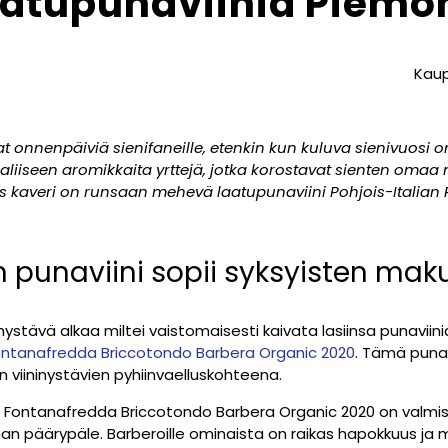
laatupunaviiniä Piemo
Kaup
at onnenpäiviä sienifaneille, etenkin kun kuluva sienivuosi on
aliiseen aromikkaita yrttejä, jotka korostavat sienten omaa
 kaveri on runsaan mehevä laatupunaviini Pohjois-Italian 
 punaviini sopii syksyisten maku
ystävä alkaa miltei vaistomaisesti kaivata lasiinsa punaviini
ontanafredda Briccotondo Barbera Organic 2020
. Tämä punavi
 viininystävien pyhiinvaelluskohteena.
n Fontanafredda Briccotondo Barbera Organic 2020 on valmis
 päärypäle. Barberoille ominaista on raikas hapokkuus ja m