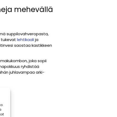
meja mehevällä
lemä suppilovahveropasta,
a tukevat
lehtikaali
ja
tinvesi saostaa kastikkeen
 makukombon, joka sopii
s hapokkuus ryhdistää
ähän juhlavampaa arki-
a.
ä
oit