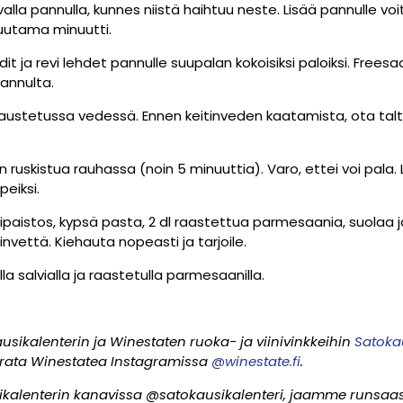
alla pannulla, kunnes niistä haihtuu neste. Lisää pannulle vo
muutama minuutti.
uodit ja revi lehdet pannulle suupalan kokoisiksi paloiksi. Fre
pannulta.
austetussa vedessä. Ennen keitinveden kaatamista, ota talte
n ruskistua rauhassa (noin 5 minuuttia). Varo, ettei voi pala.
peiksi.
lipaistos, kypsä pasta, 2 dl raastettua parmesaania, suolaa ja
invettä. Kiehauta nopeasti ja tarjoile.
a salvialla ja raastetulla parmesaanilla.
sikalenterin ja Winestaten ruoka- ja viinivinkkeihin
Satokau
urata Winestatea Instagramissa
@winestate.fi
.
sikalenterin kanavissa @satokausikalenteri, jaamme runsaasti