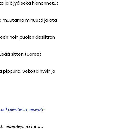
ita ja öljyä sekä hienonnetut
esaa muutama minuutti ja ota
en noin puolen desilitran
 Lisää sitten tuoreet
 pippuria. Sekoita hyvin ja
sikalenterin resepti-
 reseptejä ja tietoa