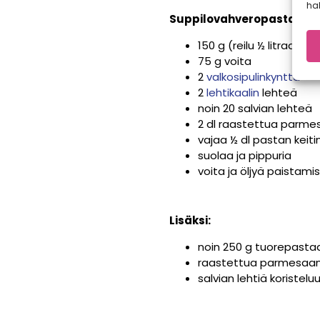
hal
Suppilovahveropasta:
150 g (reilu ½ litraa)
sup
75 g voita
2
valkosipulinkynttä
2
lehtikaalin
lehteä
noin 20 salvian lehteä
2 dl raastettua parme
vajaa ½ dl pastan keit
suolaa ja pippuria
voita ja öljyä paistami
Lisäksi:
noin 250 g tuorepastaa 
raastettua parmesaan
salvian lehtiä koristelu