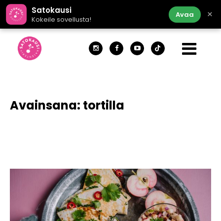
Satokausi
×
Avaa
Kokeile sovellusta!
Avainsana:
tortilla