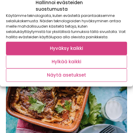
Hallinnoi evästeiden
suostumusta
Käytämme teknologioita, kuten evästeitä parantaaksemme
selailukokemusta. Näiden teknologioiden hyväksyminen antaa
meille mahdollisuuden käsitellä tietoja, kuten
selailukäyttäytymistä tai yksilöllisiä tunnuksia tällä sivustolla. Voit
hallita evästeiden käyttölupaa alla olevista painikkeista.
Isänpäiväperinteet uusiksi – yllätä iskä
aamiaisburritoilla!
Hyväksy kaikki
Marraskuun toisena sunnuntaina hemmotellaan iskää,
Hylkää kaikki
faijaa, isukkia, pappaa, ukkia, isoisää ja vaaria –...
Näytä asetukset