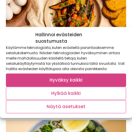
Hallinnoi evästeiden
suostumusta
Käytämme teknologioita, kuten evästeitä parantaaksemme
selailukokemusta. Näiden teknologioiden hyväksyminen antaa
meille mahdollisuuden käsitellä tietoja, kuten
selailukäyttäytymistä tai yksilöllisiä tunnuksia tällä sivustolla. Voit
hallita evästeiden käyttölupaa alla olevista painikkeista.
Turkkilaiset uppomunat ja paahdetut
Hyväksy kaikki
väriporkkanat
Hylkää kaikki
Jogurtin ja maustetun voisulan kanssa tarjoiltavat
taivaalliset turkkilaiset uppomunat ja paahdetut
väriporkkanat ovat brunssipöydän...
Näytä asetukset