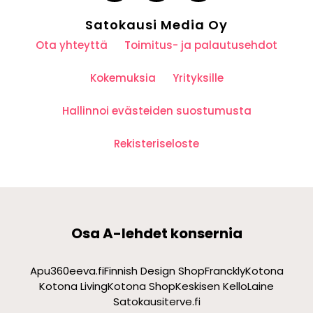
Satokausi Media Oy
Ota yhteyttä
Toimitus- ja palautusehdot
Kokemuksia
Yrityksille
Hallinnoi evästeiden suostumusta
Rekisteriseloste
Osa A-lehdet konsernia
Apu360
eeva.fi
Finnish Design Shop
Franckly
Kotona
Kotona Living
Kotona Shop
Keskisen Kello
Laine
Satokausi
terve.fi