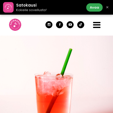
Satokausi
×
Avaa
Kokeile sovellusta!