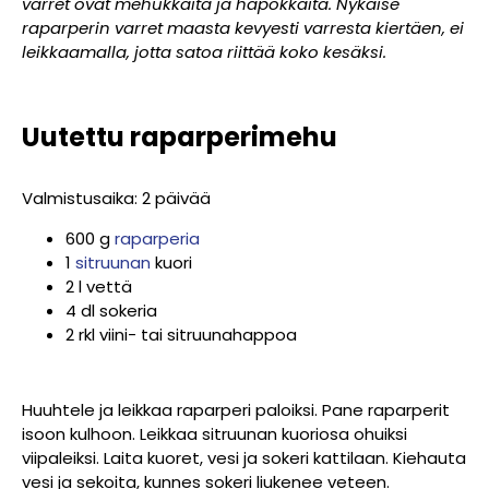
varret ovat mehukkaita ja hapokkaita. Nykäise
raparperin varret maasta kevyesti varresta kiertäen, ei
leikkaamalla, jotta satoa riittää koko kesäksi.
Uutettu raparperimehu
Valmistusaika: 2 päivää
600 g
raparperia
1
sitruunan
kuori
2 l vettä
4 dl sokeria
2 rkl viini- tai sitruunahappoa
Huuhtele ja leikkaa raparperi paloiksi. Pane raparperit
isoon kulhoon. Leikkaa sitruunan kuoriosa ohuiksi
viipaleiksi. Laita kuoret, vesi ja sokeri kattilaan. Kiehauta
vesi ja sekoita, kunnes sokeri liukenee veteen.