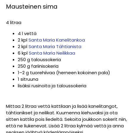
Mausteinen sima
4 litraa
4 l vettä
2 kpl
Santa Maria Kanelitankoa
2 kpl
Santa Maria Tähtianista
6 kpl
Santa Maria Neilikkaa
250 g taloussokeria
250 g fariinisokeria
1–2 g tuorehiivaa (herneen kokoinen pala)
1 sitruuna
lisäksi rusinoita ja taloussokeria
Mittaa 2 litraa vettä kattilaan ja lisää kanelitangot,
tähtianikset ja neilikat. Kuumenna kiehuvaksi ja ota
sitten kattila pois liedeltä. Sekoita joukkoon sokerit niin,
että ne liukenevat. Lisää 2 litraa kylmää vettä ja anna
seoksen jäähtyä kädenlämpöiseksi.