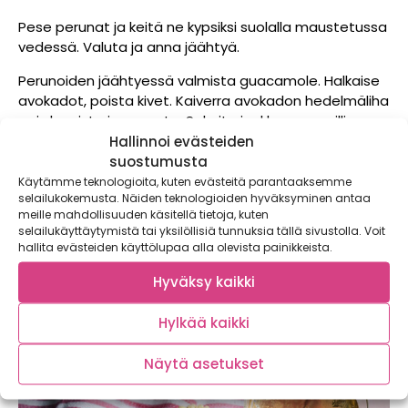
Pese perunat ja keitä ne kypsiksi suolalla maustetussa
vedessä. Valuta ja anna jäähtyä.
Perunoiden jäähtyessä valmista guacamole. Halkaise
avokadot, poista kivet. Kaiverra avokadon hedelmäliha
pois kuorista ja soseuta. Sekoita joukkoon pussillinen
Guacamole Dip Mixiä, sitruunamehu ja majoneesi.
Hallinnoi evästeiden
suostumusta
Pilko jäähtyneet perunat. Kuori ja hienonna punasipuli
Käytämme teknologioita, kuten evästeitä parantaaksemme
ja sekoita perunoiden joukkoon. Pilko myös paprika ja
selailukokemusta. Näiden teknologioiden hyväksyminen antaa
hienonna Green Jalapeno Hot -chilipippurit, sekoita ne
meille mahdollisuuden käsitellä tietoja, kuten
selailukäyttäytymistä tai yksilöllisiä tunnuksia tällä sivustolla. Voit
perunoiden joukkoon. Lisää guacamole ja mausta
hallita evästeiden käyttölupaa alla olevista painikkeista.
suolalla ja mustapippurilla. Hienonna runsaasti
tuoretta korianteria ja sekoita joukkoon. Viimeistele
Hyväksy kaikki
murustelluilla sekä kokonaisilla tortillalastuilla.
Hylkää kaikki
Näytä asetukset