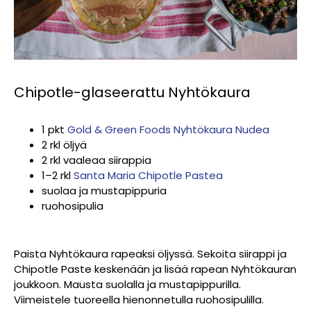
Chipotle-glaseerattu Nyhtökaura
1 pkt
Gold & Green Foods Nyhtökaura Nudea
2 rkl öljyä
2 rkl vaaleaa siirappia
1–2 rkl
Santa Maria Chipotle Pastea
suolaa ja mustapippuria
ruohosipulia
Paista Nyhtökaura rapeaksi öljyssä. Sekoita siirappi ja
Chipotle Paste keskenään ja lisää rapean Nyhtökauran
joukkoon. Mausta suolalla ja mustapippurilla.
Viimeistele tuoreella hienonnetulla ruohosipulilla.