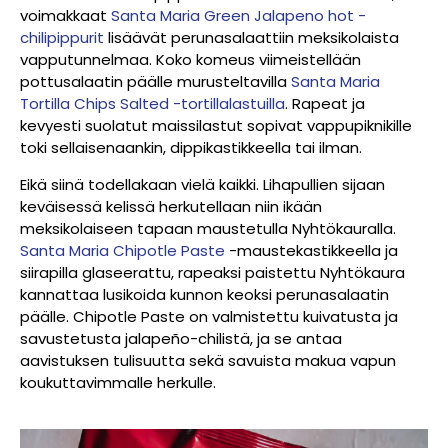
voimakkaat
Santa Maria Green Jalapeno hot -
chilipippurit
lisäävät perunasalaattiin meksikolaista
vapputunnelmaa. Koko komeus viimeistellään
pottusalaatin päälle murusteltavilla
Santa Maria
Tortilla Chips Salted -tortillalastuilla
. Rapeat ja
kevyesti suolatut maissilastut sopivat vappupiknikille
toki sellaisenaankin, dippikastikkeella tai ilman.
Eikä siinä todellakaan vielä kaikki. Lihapullien sijaan
keväisessä kelissä herkutellaan niin ikään
meksikolaiseen tapaan maustetulla Nyhtökauralla.
Santa Maria Chipotle Paste
-maustekastikkeella ja
siirapilla glaseerattu, rapeaksi paistettu Nyhtökaura
kannattaa lusikoida kunnon keoksi perunasalaatin
päälle. Chipotle Paste
on valmistettu kuivatusta ja
savustetusta jalapeño-chilistä, ja se antaa
aavistuksen tulisuutta sekä savuista makua vapun
koukuttavimmalle herkulle.