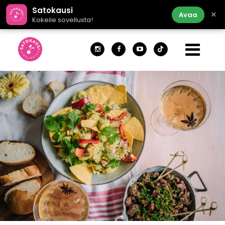
Satokausi
×
Avaa
Kokeile sovellusta!