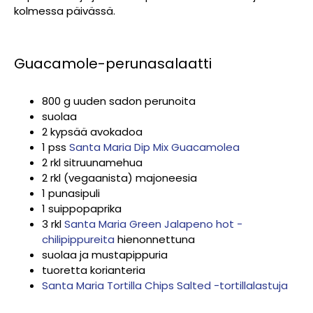
kolmessa päivässä.
Guacamole-perunasalaatti
800 g uuden sadon perunoita
suolaa
2 kypsää avokadoa
1 pss
Santa Maria Dip Mix Guacamolea
2 rkl sitruunamehua
2 rkl (vegaanista) majoneesia
1 punasipuli
1 suippopaprika
3 rkl
Santa Maria Green Jalapeno hot -
chilipippureita
hienonnettuna
suolaa ja mustapippuria
tuoretta korianteria
Santa Maria Tortilla Chips Salted -tortillalastuja