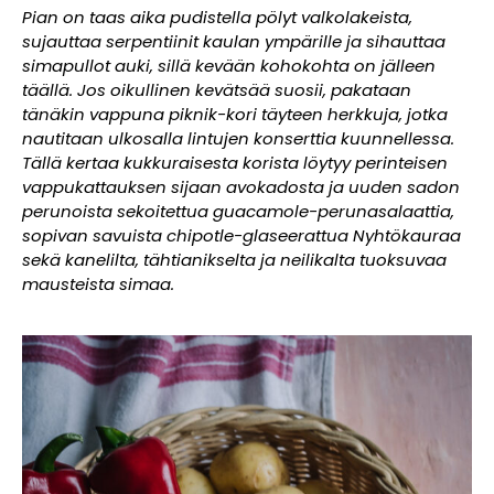
Pian on taas aika pudistella pölyt valkolakeista,
sujauttaa serpentiinit kaulan ympärille ja sihauttaa
simapullot auki, sillä kevään kohokohta on jälleen
täällä. Jos oikullinen kevätsää suosii, pakataan
tänäkin vappuna piknik-kori täyteen herkkuja, jotka
nautitaan ulkosalla lintujen konserttia kuunnellessa.
Tällä kertaa kukkuraisesta korista löytyy perinteisen
vappukattauksen sijaan avokadosta ja uuden sadon
perunoista sekoitettua guacamole-perunasalaattia,
sopivan savuista chipotle-glaseerattua Nyhtökauraa
sekä kanelilta, tähtianikselta ja neilikalta tuoksuvaa
mausteista simaa.