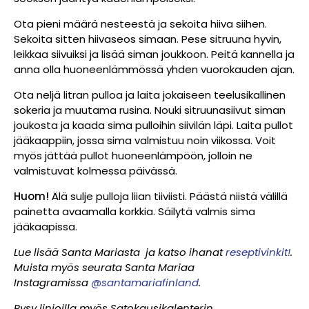
Ota pieni määrä nesteestä ja sekoita hiiva siihen.
Sekoita sitten hiivaseos simaan. Pese sitruuna hyvin,
leikkaa siivuiksi ja lisää siman joukkoon. Peitä kannella ja
anna olla huoneenlämmössä yhden vuorokauden ajan.
Ota neljä litran pulloa ja laita jokaiseen teelusikallinen
sokeria ja muutama rusina. Nouki sitruunasiivut siman
joukosta ja kaada sima pulloihin siivilän läpi. Laita pullot
jääkaappiin, jossa sima valmistuu noin viikossa. Voit
myös jättää pullot huoneenlämpöön, jolloin ne
valmistuvat kolmessa päivässä.
Huom!
Älä sulje pulloja liian tiiviisti. Päästä niistä välillä
painetta avaamalla korkkia. Säilytä valmis sima
jääkaapissa.
Lue lisää Santa Mariasta ja katso ihanat
reseptivinkit!
.
Muista myös seurata Santa Mariaa
Instagramissa
@santamariafinland
.
Pysy linjoilla myös Satokausikalenterin