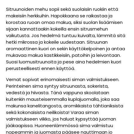
Sitruunoiden mehu sopii sekä suolaisiin ruokiin että
makeisiin herkkuihin. Hapokkaana se raikastaa ja
korostaa ruoan omaa makua, siksi suolan lisäämisen
sijaan kannattaakin kokeilla ensin sitrusmehun
vaikutusta. Jos hedelmä tuntuu kuivalta, lämmitä sitä
hetki mikrossa ja kokeile uudestaan. Sitruunan
aromaattinen kuori on sekin käyttökelpoinen ja antaa
mukavaa makua kastikkeisiin, patoihin ja leivontaan.
Suosi luomusitruunoita ja pese aina hedelmien kuori
perusteellisesti ennen käyttöä.
Vernat sopivat erinomaisesti siman valmistukseen.
Perinteinen sima syntyy sitruunasta, sokerista,
vedestä ja hiivasta. Tänä vappuna skoolataan
kuitenkin mausteisemmalla kuplajuomalla, joka saa
makunsa kanelitangosta, aromikkaista tähtianiksista
sekä kokonaisista neilikoista! Varaa siman
valmistukseen viikko, jos haluat kypsyttää juoman
jääkaapissa. Huoneenlämmössä sima valmistuu
nopeammin ja juomasta pääsee nauttimaan jo