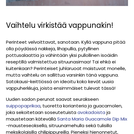
Vaihtelu virkistää vappunakin!
Perinteet velvoittavat, sanotaan. Kyllä vappuna pitää
olla pöydässä nakkeja, lihapullia, pytyllinen
pottusalaattia ja vähintään yksi pullollinen isoäidin
reseptillä valmistettua sitruunasimaa! Tai ehkä ei
kuitenkaan? Perinteiset juhlaruoat maistuvat monelle,
mutta vaihtelu on sallittua varsinkin tänä vappuna.
Satokausi-keittiössä on ideoitu koko kevät uusia
vappuherkkuja, joista ensimmäiset tulevat tässä!
Uuden sadon perunat saavat seurakseen
suippopaprikaa
, tuoretta korianteria ja guacamolen,
joka sekoitetaan soseutetuista
avokadoista
ja
maustetaan kätevällä
Santa Maria Guacamole Dip Mix
-mausteseoksella, sitruunamehulla sekä tulisilla
meksikolaisilla chilipippureilla. Pieneksi hienonnetut,