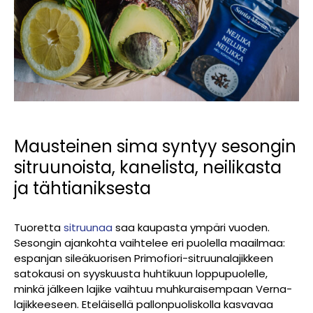
Mausteinen sima syntyy sesongin
sitruunoista, kanelista, neilikasta
ja tähtianiksesta
Tuoretta
sitruunaa
saa kaupasta ympäri vuoden.
Sesongin ajankohta vaihtelee eri puolella maailmaa:
espanjan sileäkuorisen Primofiori-sitruunalajikkeen
satokausi on syyskuusta huhtikuun loppupuolelle,
minkä jälkeen lajike vaihtuu muhkuraisempaan Verna-
lajikkeeseen. Eteläisellä pallonpuoliskolla kasvavaa