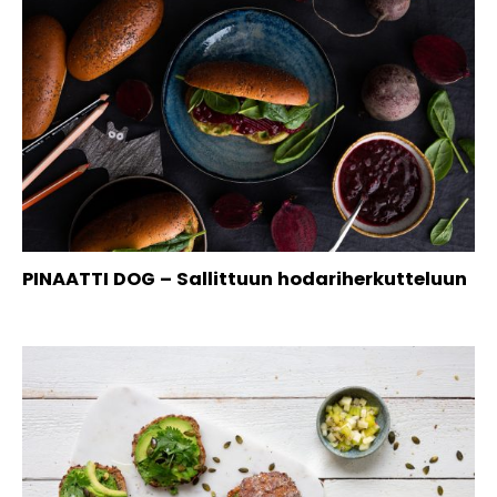
PINAATTI DOG – Sallittuun hodariherkutteluun