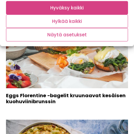
Hyväksy kaikki
Hylkää kaikki
Näytä asetukset
Eggs Florentine -bagelit kruunaavat kesäisen
kuohuviinibrunssin