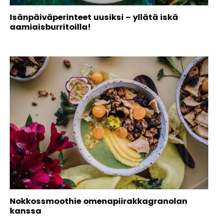
Isänpäiväperinteet uusiksi – yllätä iskä
aamiaisburritoilla!
Nokkossmoothie omenapiirakkagranolan
kanssa