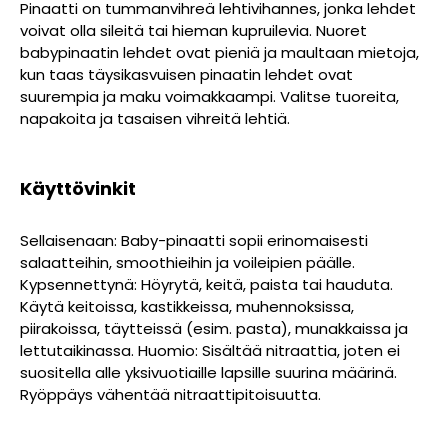
Pinaatti on tummanvihreä lehtivihannes, jonka lehdet
voivat olla sileitä tai hieman kupruilevia. Nuoret
babypinaatin lehdet ovat pieniä ja maultaan mietoja,
kun taas täysikasvuisen pinaatin lehdet ovat
suurempia ja maku voimakkaampi. Valitse tuoreita,
napakoita ja tasaisen vihreitä lehtiä.
Käyttövinkit
Sellaisenaan: Baby-pinaatti sopii erinomaisesti
salaatteihin, smoothieihin ja voileipien päälle.
Kypsennettynä: Höyrytä, keitä, paista tai hauduta.
Käytä keitoissa, kastikkeissa, muhennoksissa,
piirakoissa, täytteissä (esim. pasta), munakkaissa ja
lettutaikinassa. Huomio: Sisältää nitraattia, joten ei
suositella alle yksivuotiaille lapsille suurina määrinä.
Ryöppäys vähentää nitraattipitoisuutta.