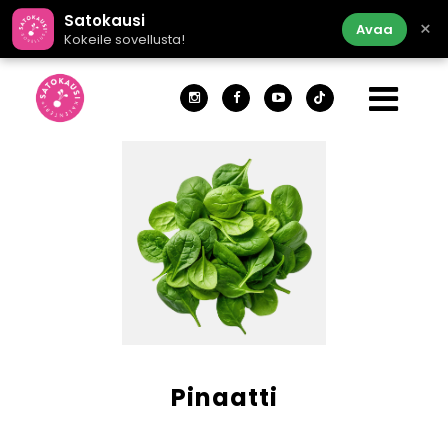
Satokausi
×
Avaa
Kokeile sovellusta!
Pinaatti