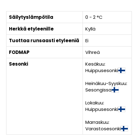
Säilytyslämpötila
0 - 2 °C
Herkkä etyleenille
Kyllä
Tuottaa runsaasti etyleeniä
Ei
FODMAP
Vihreä
Sesonki
Kesäkuu:
Huippusesonki
Heinäkuu-Syyskuu:
Sesongissa
Lokakuu:
Huippusesonki
Marraskuu:
Varastosesonki