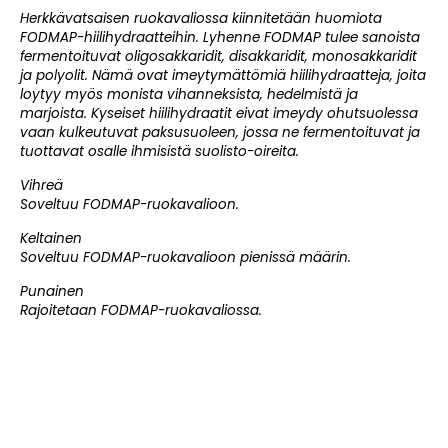
Herkkävatsaisen ruokavaliossa kiinnitetään huomiota
FODMAP-hiilihydraatteihin. Lyhenne FODMAP tulee sanoista
fermentoituvat oligosakkaridit, disakkaridit, monosakkaridit
ja polyolit. Nämä ovat imeytymättömiä hiilihydraatteja, joita
loytyy myös monista vihanneksista, hedelmistä ja
marjoista. Kyseiset hiilihydraatit eivat imeydy ohutsuolessa
vaan kulkeutuvat paksusuoleen, jossa ne fermentoituvat ja
tuottavat osalle ihmisistä suolisto-oireita.
Vihreä
Soveltuu FODMAP-ruokavalioon.
Keltainen
Soveltuu FODMAP-ruokavalioon pienissä määrin.
Punainen
Rajoitetaan FODMAP-ruokavaliossa.