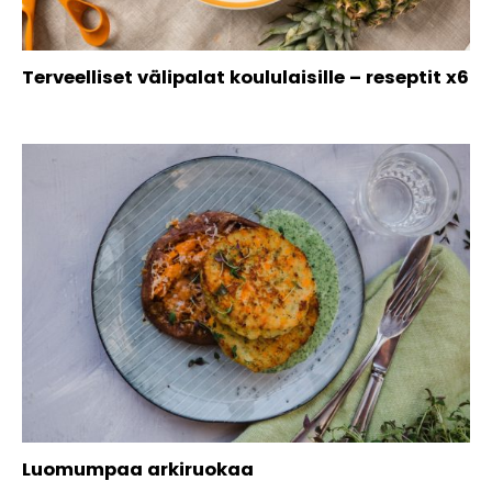
Terveelliset välipalat koululaisille – reseptit x6
Luomumpaa arkiruokaa