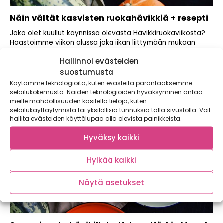
Näin vältät kasvisten ruokahävikkiä + resepti
Joko olet kuullut käynnissä olevasta Hävikkiruokaviikosta?
Haastoimme viikon alussa joka iikan liittymään mukaan
haasteeseen...
Hallinnoi evästeiden
suostumusta
Käytämme teknologioita, kuten evästeitä parantaaksemme
selailukokemusta. Näiden teknologioiden hyväksyminen antaa
meille mahdollisuuden käsitellä tietoja, kuten
selailukäyttäytymistä tai yksilöllisiä tunnuksia tällä sivustolla. Voit
hallita evästeiden käyttölupaa alla olevista painikkeista.
Hyväksy kaikki
Hylkää kaikki
Näytä asetukset