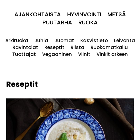
AJANKOHTAISTA
HYVINVOINTI
METSÄ
PUUTARHA
RUOKA
Arkiruoka
Juhla
Juomat
Kasvistieto
Leivonta
Ravintolat
Reseptit
Riista
Ruokamatkailu
Tuottajat
Vegaaninen
Viinit
Vinkit arkeen
Reseptit