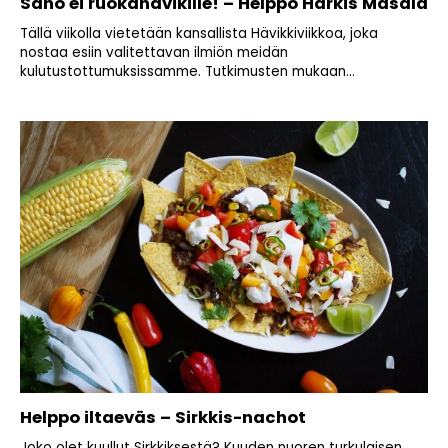
Sano ei ruokahävikille! – Helppo Härkis Masala
Tällä viikolla vietetään kansallista Hävikkiviikkoa, joka
nostaa esiin valitettavan ilmiön meidän
kulutustottumuksissamme. Tutkimusten mukaan...
Helppo iltaeväs – Sirkkis-nachot
Joko olet kuullut Sirkkiksestä? Kuuden nuoren turkulaisen