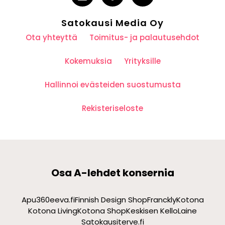
Satokausi Media Oy
Ota yhteyttä
Toimitus- ja palautusehdot
Kokemuksia
Yrityksille
Hallinnoi evästeiden suostumusta
Rekisteriseloste
Osa A-lehdet konsernia
Apu360
eeva.fi
Finnish Design Shop
Franckly
Kotona
Kotona Living
Kotona Shop
Keskisen Kello
Laine
Satokausi
terve.fi