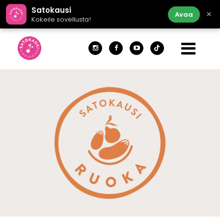
Satokausi
×
Avaa
Kokeile sovellusta!