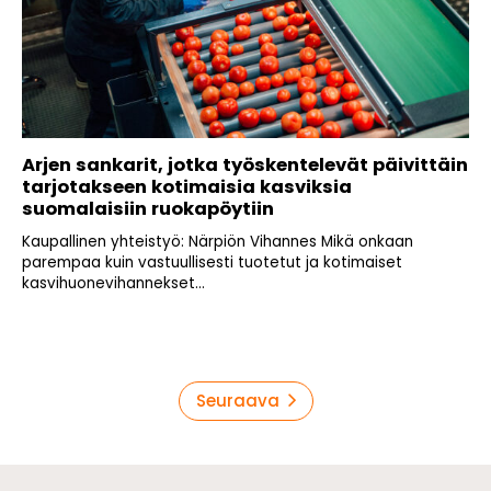
Arjen sankarit, jotka työskentelevät päivittäin
tarjotakseen kotimaisia kasviksia
suomalaisiin ruokapöytiin
Kaupallinen yhteistyö: Närpiön Vihannes Mikä onkaan
parempaa kuin vastuullisesti tuotetut ja kotimaiset
kasvihuonevihannekset...
Artikkelien
Seuraava
sivutus