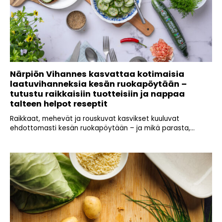
Närpiön Vihannes kasvattaa kotimaisia
laatuvihanneksia kesän ruokapöytään –
tutustu raikkaisiin tuotteisiin ja nappaa
talteen helpot reseptit
Raikkaat, mehevät ja rouskuvat kasvikset kuuluvat
ehdottomasti kesän ruokapöytään – ja mikä parasta,...