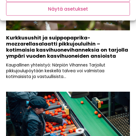
Näytä asetukset
Kurkkusushit ja suippopaprika-
mozzarellasalaatti pikkujouluihin –
kotimaisia kasvihuonevihanneksia on tarjolla
ympäri vuoden kasvihuoneiden ansioista
Kaupallinen yhteistyö: Närpiön Vihannes Tarjoilut
pikkujoulupöytään keskellä talvea voi valmistaa
kotimaisista ja vastuullisista...