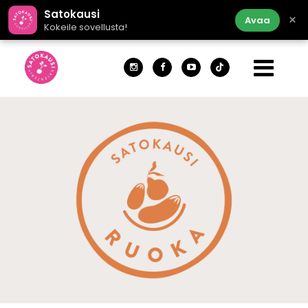
Satokausi
×
Avaa
Kokeile sovellusta!