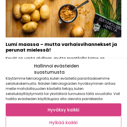
Lumi maassa – mutta varhaisvihannekset ja
perunat mielessä!
Kevät on vasta aluillaan, mutta maatiloilla katse on
käännetty tulevaan kasvukauteen jo hyvissä ajoin....
Hallinnoi evästeiden
suostumusta
Käytämme teknologioita, kuten evästeitä parantaaksemme
selailukokemusta. Näiden teknologioiden hyväksyminen antaa
meille mahdollisuuden käsitellä tietoja, kuten
selailukäyttäytymistä tai yksilöllisiä tunnuksia tällä sivustolla. Voit
hallita evästeiden käyttölupaa alla olevista painikkeista.
Hyväksy kaikki
Hylkää kaikki