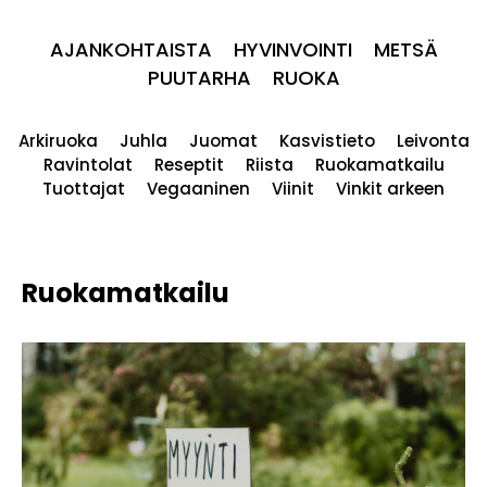
AJANKOHTAISTA
HYVINVOINTI
METSÄ
PUUTARHA
RUOKA
Arkiruoka
Juhla
Juomat
Kasvistieto
Leivonta
Ravintolat
Reseptit
Riista
Ruokamatkailu
Tuottajat
Vegaaninen
Viinit
Vinkit arkeen
Ruokamatkailu