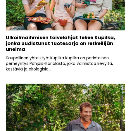
Ulkoilmaihmisen toivelahjat tekee Kupilka,
jonka uudistunut tuotesarja on retkeilijän
unelma
Kaupallinen yhteistyö: Kupilka Kupilka on perinteinen
perheyritys Pohjois-Karjalasta, joka valmistaa kevyitä,
kestäviä ja ekologisia...