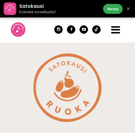
Satokausi
×
Avaa
Kokeile sovellusta!