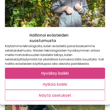
Tervetuloa tomaattitaivaaseen
Hallinnoi evästeiden
suostumusta
Harva tulee marketissa miettineeksi, miten kotimaiset
kasvihuonevihannekset päätyvät Närpiön Vihanneksen
Käytämme teknologioita, kuten evästeitä parantaaksemme
tuttuihin laatikoihin. Satokausikalenteri...
selailukokemusta. Näiden teknologioiden hyväksyminen antaa
meille mahdollisuuden käsitellä tietoja, kuten
selailukäyttäytymistä tai yksilöllisiä tunnuksia tällä sivustolla. Voit
hallita evästeiden käyttölupaa alla olevista painikkeista.
Hyväksy kaikki
Hylkää kaikki
Näytä asetukset