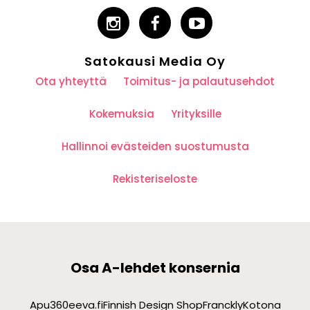
Satokausi Media Oy
Ota yhteyttä
Toimitus- ja palautusehdot
Kokemuksia
Yrityksille
Hallinnoi evästeiden suostumusta
Rekisteriseloste
Osa A-lehdet konsernia
Apu360
eeva.fi
Finnish Design Shop
Franckly
Kotona