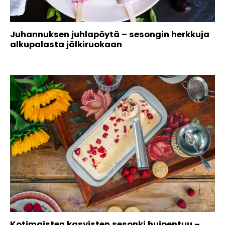
Juhannuksen juhlapöytä – sesongin herkkuja
alkupalasta jälkiruokaan
Kotimaisten kasvisten sesonki huipentuu –