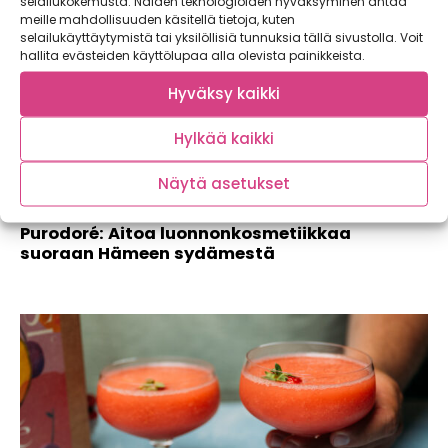
selailukokemusta. Näiden teknologioiden hyväksyminen antaa
meille mahdollisuuden käsitellä tietoja, kuten
selailukäyttäytymistä tai yksilöllisiä tunnuksia tällä sivustolla. Voit
hallita evästeiden käyttölupaa alla olevista painikkeista.
Hyväksy kaikki
Hylkää kaikki
Näytä asetukset
Purodoré: Aitoa luonnonkosmetiikkaa
suoraan Hämeen sydämestä