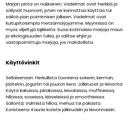
Marjan pinta on nukkainen. Vadelmat ovat herkkiä ja
säilyvät huonosti, joten ne kannattaa käyttää tai
säilöä pian poimimisen jälkeen. Vadelmat ovat
kuitupitoisimpia metsämarjojamme. Myynnissä on
myös viljeltyjä lajikkeita. Suosi kotimaisia marjoja maun
ja ekologisuuden takia, ja valitse ehjiä ja
vastapoimittuja marjoja, jos mahdollista.
Käyttövinkit
Sellaisenaan: Herkullista tuoreena sokerin, kerman,
jäätelön, jogurtin tai puuron kera. Jälkiruoat ja leivonta:
Käytä kakuissa, piirakoissa, leivoksissa, muffineissa,
hilloissa, soseissa, kiisseleissä ja smoothieissa.
Säilöntä: Valmista hilloa, mehua tai pakasta.
Koristeena: Kaunis koriste jälkiruokiin ja leivonnaisiin.