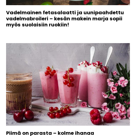
Vadelmainen fetasalaatti ja uunipaahdettu
vadelmabroileri – kesän makein marja sopii
myös suolaisiin ruokiin!
Piimä on parasta – kolme ihanaa