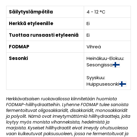
Säilytyslämpötila
4 - 12 °C
Herkkä etyleenille
Ei
Tuottaa runsaasti etyleeniä
Ei
FODMAP
Vihreä
Sesonki
Heinäkuu-Elokuu:
Sesongissa
Syyskuu:
Huippusesonki
Herkkävatsaisen ruokavaliossa kiinnitetään huomiota
FODMAP-hiilihydraatteihin. Lyhenne FODMAP tulee sanoista
fermentoituvat oligosakkaridit, disakkaridit, monosakkaridit
ja polyolit. Nämä ovat imeytymättömiä hiilihydraatteja, joita
loytyy myös monista vihanneksista, hedelmistä ja
marjoista. Kyseiset hiilihydraatit eivat imeydy ohutsuolessa
vaan kulkeutuvat paksusuoleen, jossa ne fermentoituvat ja