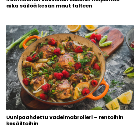
aika säilöä kesän maut talteen
Uunipaahdettu vadelmabroileri – rentoihin
kesäiltoihin