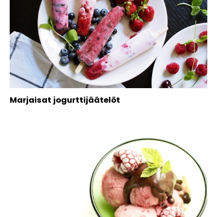
Marjaisat jogurttijäätelöt