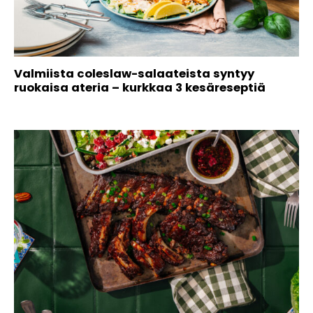
Valmiista coleslaw-salaateista syntyy
ruokaisa ateria – kurkkaa 3 kesäreseptiä