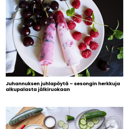
Juhannuksen juhlapöytä – sesongin herkkuja
alkupalasta jälkiruokaan