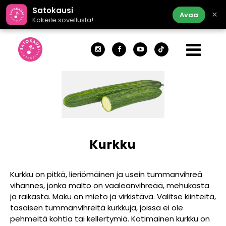
Satokausi
×
Avaa
Kokeile sovellusta!
Kurkku
Kurkku on pitkä, lieriömäinen ja usein tummanvihreä
vihannes, jonka malto on vaaleanvihreää, mehukasta
ja raikasta. Maku on mieto ja virkistävä. Valitse kiinteitä,
tasaisen tummanvihreitä kurkkuja, joissa ei ole
pehmeitä kohtia tai kellertymiä. Kotimainen kurkku on