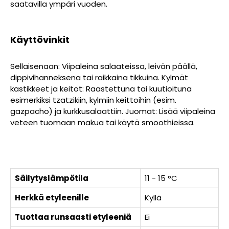
saatavilla ympäri vuoden.
Käyttövinkit
Sellaisenaan: Viipaleina salaateissa, leivän päällä,
dippivihanneksena tai raikkaina tikkuina. Kylmät
kastikkeet ja keitot: Raastettuna tai kuutioituna
esimerkiksi tzatzikiin, kylmiin keittoihin (esim.
gazpacho) ja kurkkusalaattiin. Juomat: Lisää viipaleina
veteen tuomaan makua tai käytä smoothieissa.
Säilytyslämpötila
11 - 15 °C
Herkkä etyleenille
Kyllä
Tuottaa runsaasti etyleeniä
Ei