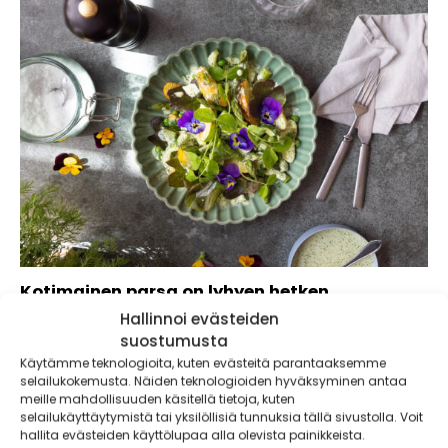
Kotimainen parsa on lyhyen hetken
superherkku, joka on parhaimmillaan juuri nyt
Hallinnoi evästeiden
suostumusta
Käytämme teknologioita, kuten evästeitä parantaaksemme
selailukokemusta. Näiden teknologioiden hyväksyminen antaa
meille mahdollisuuden käsitellä tietoja, kuten
selailukäyttäytymistä tai yksilöllisiä tunnuksia tällä sivustolla. Voit
hallita evästeiden käyttölupaa alla olevista painikkeista.