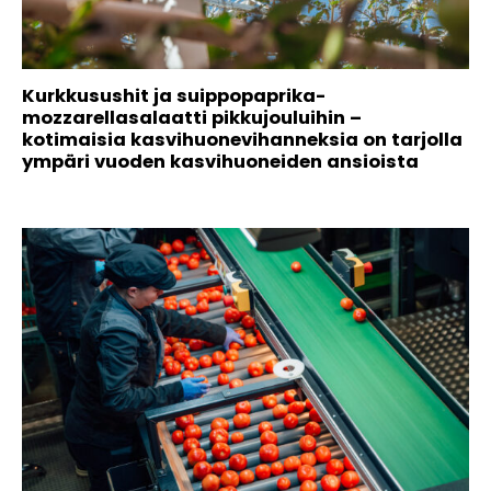
Kurkkusushit ja suippopaprika-
mozzarellasalaatti pikkujouluihin –
kotimaisia kasvihuonevihanneksia on tarjolla
ympäri vuoden kasvihuoneiden ansioista