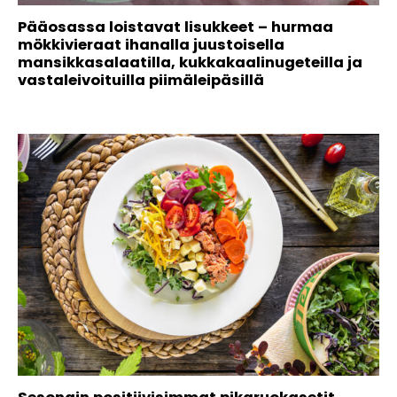
Pääosassa loistavat lisukkeet – hurmaa
mökkivieraat ihanalla juustoisella
mansikkasalaatilla, kukkakaalinugeteilla ja
vastaleivoituilla piimäleipäsillä