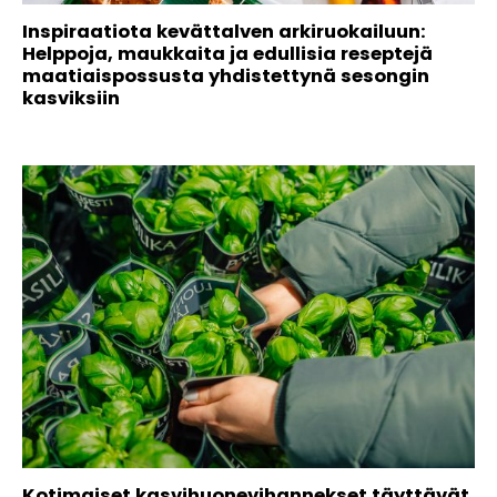
Inspiraatiota kevättalven arkiruokailuun:
Helppoja, maukkaita ja edullisia reseptejä
maatiaispossusta yhdistettynä sesongin
kasviksiin
Kotimaiset kasvihuonevihannekset täyttävät