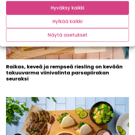
Hyväksy kaikki
Hylkää kaikki
Näytä asetukset
Raikas, keveä ja rempseä riesling on kevään
takuuvarma viinivalinta parsapiirakan
seuraksi