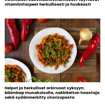
vitamiinitarpeet herkullisesti ja huokeasti
Helpot ja herkulliset arkiruoat syksyyn:
bibimbap munakoisolla, nakkikeiton haastaja
sekä sydänmerkitty chorizopasta