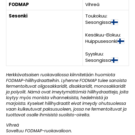
FODMAP
Vihreä
Sesonki
Toukokuu:
Sesongissa
Kesäkuu-Elokuu:
Huippusesonki
Syyskuu:
Sesongissa
Herkkävatsaisen ruokavaliossa kiinnitetään huomiota
FODMAP-hiilihydraatteihin. Lyhenne FODMAP tulee sanoista
fermentoituvat oligosakkaridit, disakkaridit, monosakkaridit
ja polyolit. Nämä ovat imeytymättömiä hiilihydraatteja, joita
loytyy myös monista vihanneksista, hedelmistä ja
marjoista. Kyseiset hiilihydraatit eivat imeydy ohutsuolessa
vaan kulkeutuvat paksusuoleen, jossa ne fermentoituvat ja
tuottavat osalle ihmisistä suolisto-oireita.
Vihreä
Soveltuu FODMAP-ruokavalioon.