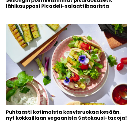
Sesongin positiivisimmat pikaruokasetit
lähikauppasi Picadeli-salaattibaarista
Puhtaasti kotimaista kasvisruokaa kesään,
nyt kokkaillaan vegaanisia Satokausi-tacoja!