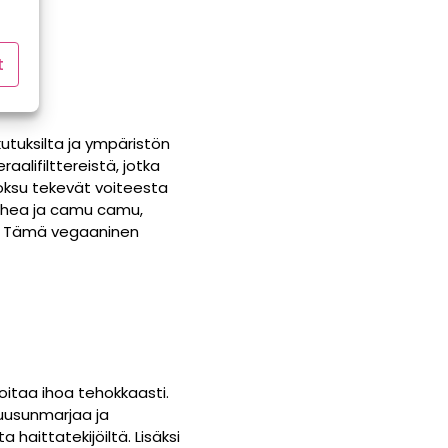
t
utuksilta ja ympäristön
alifilttereistä, jotka
uoksu tekevät voiteesta
 shea ja camu camu,
ua. Tämä vegaaninen
oitaa ihoa tehokkaasti.
ruusunmarjaa ja
haittatekijöiltä. Lisäksi