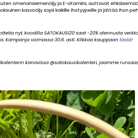
 kuten omenansiemenöljy ja E-vitamiini, auttavat ehkäisemä
uinen kasvoöljy sopii kaikille ihotyypeille ja jättää ihon peh
otteita nyt, koodilla SATOKAUSI20 saat -20% alennusta verkk
sta. Kampanja voimassa 30.6. asti. Klikkaa kauppaan
tästä
!
sikalenterin kanavissa @satokausikalenteri, jaamme runsaasti