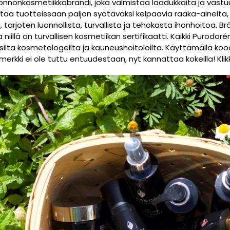
nnonkosmetiikkabrändi, joka valmistaa laadukkaita ja vastuul
tää tuotteissaan paljon syötäväksi kelpaavia raaka-aineita, 
 tarjoten luonnollista, turvallista ja tehokasta ihonhoitoa. B
a niillä on turvallisen kosmetiikan sertifikaatti. Kaikki Purodo
isilta kosmetologeilta ja kauneushoitoloilta. Käyttämällä k
os merkki ei ole tuttu entuudestaan, nyt kannattaa kokeilla! Kli