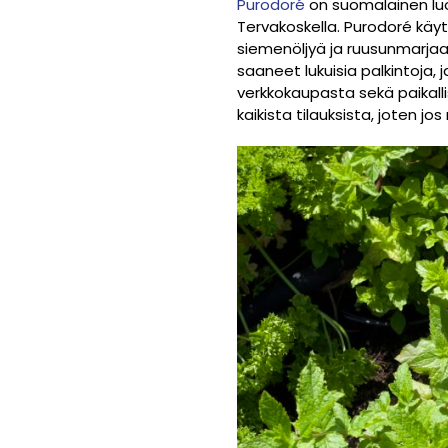
Purodoré
on suomalainen luo
Tervakoskella. Purodoré käyt
siemenöljyä ja ruusunmarjaa,
saaneet lukuisia palkintoja, j
verkkokaupasta sekä paikall
kaikista tilauksista, joten j