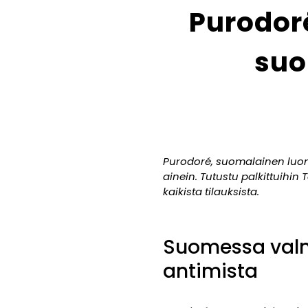
Purodor
suo
Purodoré, suomalainen luon
ainein. Tutustu palkittuihi
kaikista tilauksista.
Suomessa valm
antimista