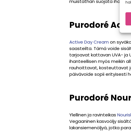
muistathan suojata ihosi, ja
hal
Purodoré Act
Active Day Cream
on syväkos
saasteilta. Tämä voide sisäl
tarjoavat kattavan UVA- ja 
ihanteellisen myös meikin al
rauhoittavat, kosteuttavat 
päivävoide sopii erityisesti he
Purodoré Nouri
Ylellinen ja ravinteikas
Nourish
Vegaaninen kasvoöljy sisältä
lakansiemenöljyä, jotka paran