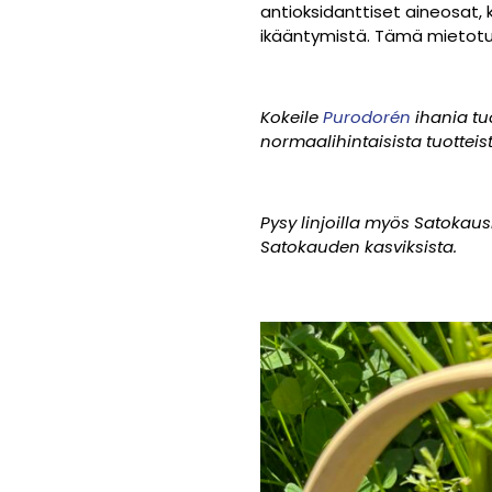
antioksidanttiset aineosat,
ikääntymistä. Tämä mietotuoks
Kokeile
Purodorén
ihania tu
normaalihintaisista tuottei
Pysy linjoilla myös Satokau
Satokauden kasviksista.