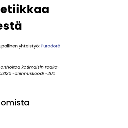
etiikkaa
estä
pallinen yhteistyö:
Purodoré
honhoitoa kotimaisin raaka-
KAUSI20 -alennuskoodi -20%
 omista