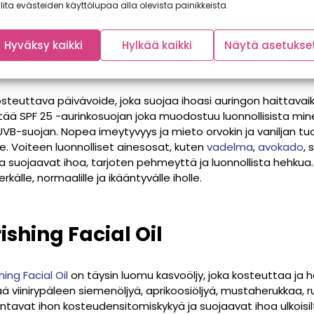
 hoitaa sitä myös päivän päätteeksi.
lita evästeiden käyttölupaa alla olevista painikkeista.
Hyväksy kaikki
Hylkää kaikki
Näytä asetukse
ive Day Cream
teuttava päivävoide, joka suojaa ihoasi auringon haittavaik
tää SPF 25 -aurinkosuojan joka muodostuu luonnollisista minera
UVB-suojan. Nopea imeytyvyys ja mieto orvokin ja vaniljan t
le. Voiteen luonnolliset ainesosat, kuten
vadelma
,
avokado
,
ja suojaavat ihoa, tarjoten pehmeyttä ja luonnollista hehk
rkälle, normaalille ja ikääntyvälle iholle.
shing Facial Oil
ing Facial Oil
on täysin luomu kasvoöljy, joka kosteuttaa ja h
ä viinirypäleen siemenöljyä, aprikoosiöljyä, mustaherukkaa, 
tavat ihon kosteudensitomiskykyä ja suojaavat ihoa ulkoisilta 