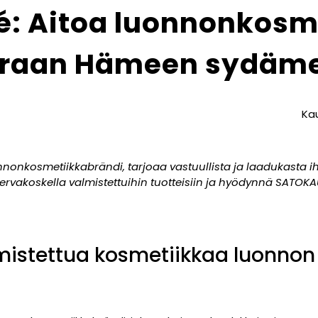
é: Aitoa luonnonkosm
raan Hämeen sydäm
Kau
nonkosmetiikkabrändi, tarjoaa vastuullista ja laadukasta i
n Tervakoskella valmistettuihin tuotteisiin ja hyödynnä SATO
istettua kosmetiikkaa luonnon