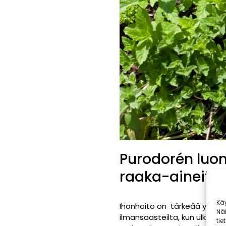
Purodorén luon
raaka-aineita
Kä
Ihonhoito on tärkeää ympäri 
Nä
ilmansaasteilta, kun ulkoillaa
tie