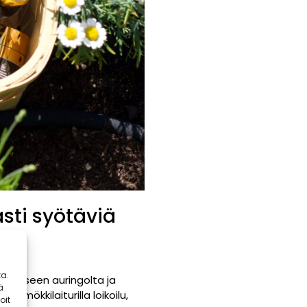
sti syötäviä
a.
jaamiseen auringolta ja
ä
i mökkilaiturilla loikoilu,
oit