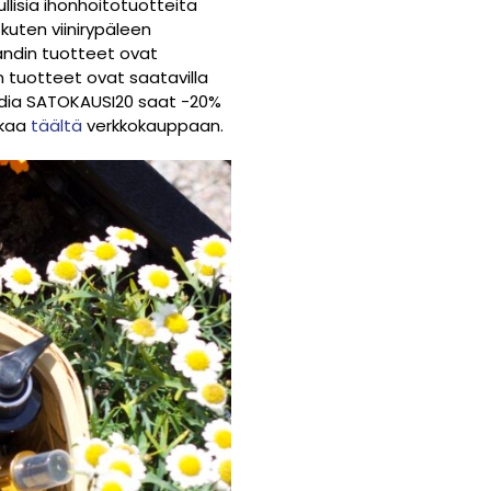
lisia ihonhoitotuotteita
kuten viinirypäleen
rändin tuotteet ovat
rén tuotteet ovat saatavilla
oodia SATOKAUSI20 saat -20%
kkaa
täältä
verkkokauppaan.