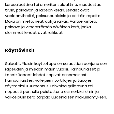
keräsalaattina tai amerikansalaattina, muodostaa
tiiviin, painavan ja rapean kerän. Lehdet ovat
vaaleanvihreitä, paksunpuoleisia ja erittäin rapeita.
Maku on mieto, neutraali ja raikas. Valitse kiinteä,
painava ja virheettömän näköinen kerä, jonka
uloimmat lehdet ovat raikkaat.
Käyttövinkit
Salaatit: Yleisin käyttötapa on salaattien pohjana sen
rapeuden ja miedon maun vuoksi. Hampurilaiset ja
tacot: Rapeat lehdet sopivat erinomaisesti
hampurilaisten, voileipien, tortillojen ja tacojen
täytteeksi. Kuumennus: Lohkoina grillattuna tai
nopeasti pannulla paistettuna esimerkiksi chilin ja
valkosipulin kera tarjoaa uudenlaisen makuelämyksen.