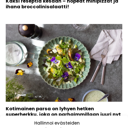
Kaksi reseptiä kesään – nopeat minipizzat ja
ihana broccolinisalaatti!
Kotimainen parsa on lyhyen hetken
superherkku, joka on parhaimmillaan juuri nyt
Hallinnoi evästeiden