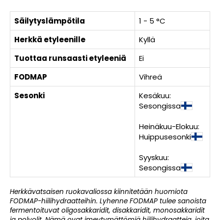
Säilytyslämpötila
1 - 5 °C
Herkkä etyleenille
Kyllä
Tuottaa runsaasti etyleeniä
Ei
FODMAP
Vihreä
Sesonki
Kesäkuu:
Sesongissa
Heinäkuu-Elokuu:
Huippusesonki
Syyskuu:
Sesongissa
Herkkävatsaisen ruokavaliossa kiinnitetään huomiota
FODMAP-hiilihydraatteihin. Lyhenne FODMAP tulee sanoista
fermentoituvat oligosakkaridit, disakkaridit, monosakkaridit
ja polyolit. Nämä ovat imeytymättömiä hiilihydraatteja, joita