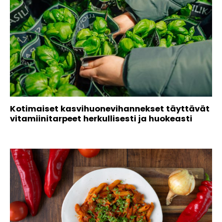
Kotimaiset kasvihuonevihannekset täyttävät
vitamiinitarpeet herkullisesti ja huokeasti