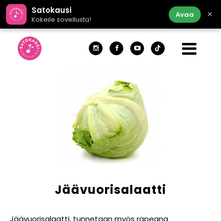
Satokausi
×
Avaa
Kokeile sovellusta!
Jäävuorisalaatti
Jäävuorisalaatti, tunnetaan myös rapeana