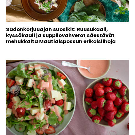
Sadonkorjuuajan suosikit: Ruusukaali,
kyssäkaali ja suppilovahverot säestävät
mehukkaita Maatiaispossun erikoislihoja