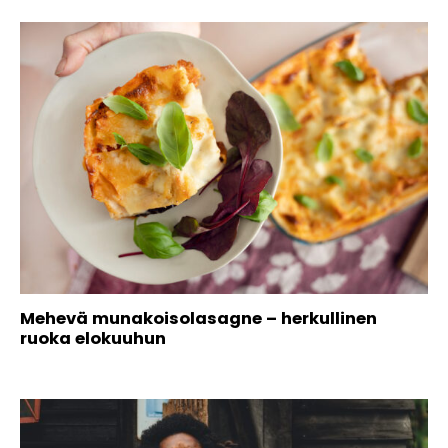
Mehevä munakoisolasagne – herkullinen
ruoka elokuuhun