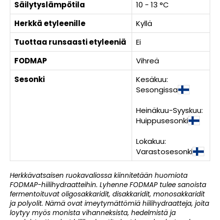
Säilytyslämpötila
10 - 13 °C
Herkkä etyleenille
Kyllä
Tuottaa runsaasti etyleeniä
Ei
FODMAP
Vihreä
Sesonki
Kesäkuu:
Sesongissa
Heinäkuu-Syyskuu:
Huippusesonki
Lokakuu:
Varastosesonki
Herkkävatsaisen ruokavaliossa kiinnitetään huomiota
FODMAP-hiilihydraatteihin. Lyhenne FODMAP tulee sanoista
fermentoituvat oligosakkaridit, disakkaridit, monosakkaridit
ja polyolit. Nämä ovat imeytymättömiä hiilihydraatteja, joita
loytyy myös monista vihanneksista, hedelmistä ja