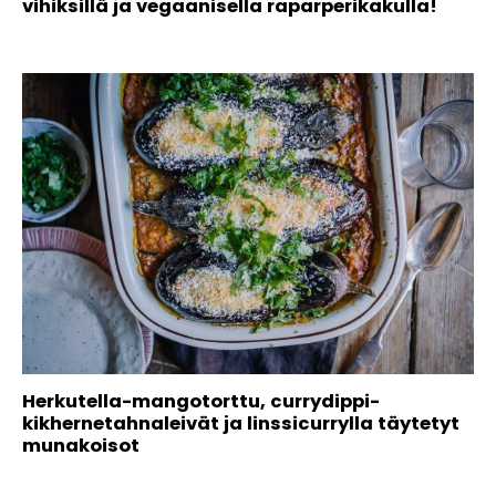
vihiksillä ja vegaanisella raparperikakulla!
Herkutella-mangotorttu, currydippi-
kikhernetahnaleivät ja linssicurrylla täytetyt
munakoisot