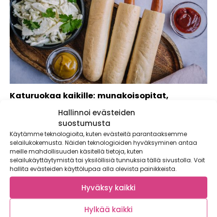
Katuruokaa kaikille: munakoisopitat,
kasvishampparit ja French Dogit!
Hallinnoi evästeiden
suostumusta
Käytämme teknologioita, kuten evästeitä parantaaksemme
selailukokemusta. Näiden teknologioiden hyväksyminen antaa
meille mahdollisuuden käsitellä tietoja, kuten
selailukäyttäytymistä tai yksilöllisiä tunnuksia tällä sivustolla. Voit
hallita evästeiden käyttölupaa alla olevista painikkeista.
Hyväksy kaikki
Hylkää kaikki