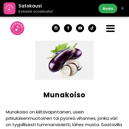
Satokausi
×
Avaa
Kokeile sovellusta!
Munakoiso
Munakoiso on kiiltäväpintainen, usein
pitkulaisenmuotoinen tai pyöreä vihannes, jonka väri
on tyypillisesti tummanvioletti, lähes musta. Saatavilla