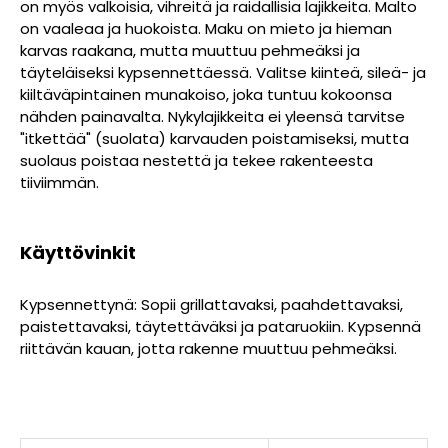
on myös valkoisia, vihreitä ja raidallisia lajikkeita. Malto
on vaaleaa ja huokoista. Maku on mieto ja hieman
karvas raakana, mutta muuttuu pehmeäksi ja
täyteläiseksi kypsennettäessä. Valitse kiinteä, sileä- ja
kiiltäväpintainen munakoiso, joka tuntuu kokoonsa
nähden painavalta. Nykylajikkeita ei yleensä tarvitse
"itkettää" (suolata) karvauden poistamiseksi, mutta
suolaus poistaa nestettä ja tekee rakenteesta
tiiviimmän.
Käyttövinkit
Kypsennettynä: Sopii grillattavaksi, paahdettavaksi,
paistettavaksi, täytettäväksi ja pataruokiin. Kypsennä
riittävän kauan, jotta rakenne muuttuu pehmeäksi.