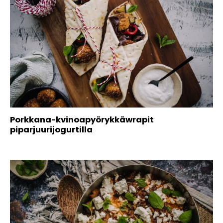
Porkkana-kvinoapyörykkäwrapit
piparjuurijogurtilla