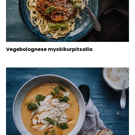
Vegebolognese myskikurpitsalla