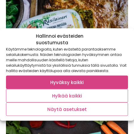
Hallinnoi evästeiden
suostumusta
Käytämme teknologioita, kuten evästeitä parantaaksemme
selailukokemusta. Näiden teknologioiden hyväksyminen antaa
meille mahdollisuuden käsitellä tietoja, kuten
selailukäyttäytymistä tai yksilöllisiä tunnuksia tällä sivustolla. Voit
hallita evästeiden käyttölupaa alla olevista painikkeista.
Kotimainen hapankaali mehevöittää
Hyväksy kaikki
peltilihapiirakan ja maistuu kekripizzan
päällä!
Hylkää kaikki
Näytä asetukset