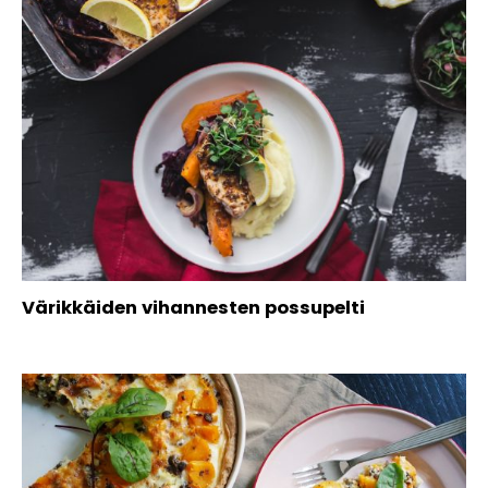
Värikkäiden vihannesten possupelti