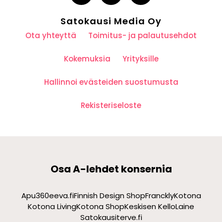
Satokausi Media Oy
Ota yhteyttä
Toimitus- ja palautusehdot
Kokemuksia
Yrityksille
Hallinnoi evästeiden suostumusta
Rekisteriseloste
Osa A-lehdet konsernia
Apu360
eeva.fi
Finnish Design Shop
Franckly
Kotona
Kotona Living
Kotona Shop
Keskisen Kello
Laine
Satokausi
terve.fi