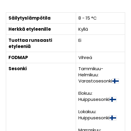
Säilytyslämpötila
8 - 15 °C
Herkkä etyleenille
Kyllä
Tuottaa runsaasti
Ei
etyleeniä
FODMAP
Vihreä
Sesonki
Tammikuu-
Helmikuu:
Varastosesonki
Elokuu:
Huippusesonki
Lokakuu:
Huippusesonki
Marraskuu: