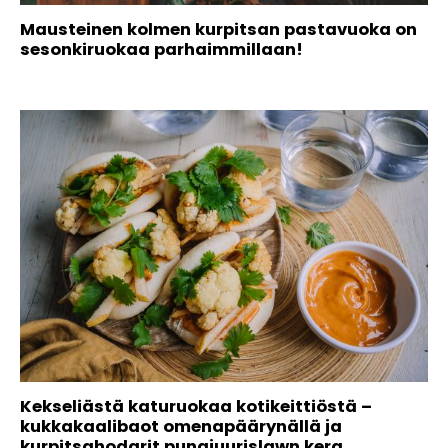
Mausteinen kolmen kurpitsan pastavuoka on
sesonkiruokaa parhaimmillaan!
Kekseliästä katuruokaa kotikeittiöstä –
kukkakaalibaot omenapäärynällä ja
kurpitsahodarit punajuurislawn kera