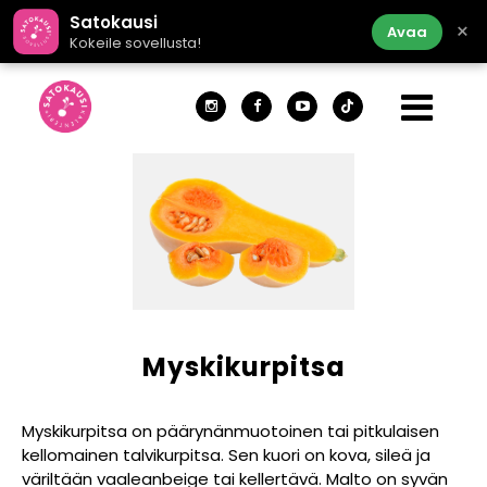
Satokausi
×
Avaa
Kokeile sovellusta!
Myskikurpitsa
Myskikurpitsa on päärynänmuotoinen tai pitkulaisen
kellomainen talvikurpitsa. Sen kuori on kova, sileä ja
väriltään vaaleanbeige tai kellertävä. Malto on syvän