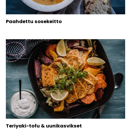
Paahdettu sosekeitto
Teriyaki-tofu & uunikasvikset