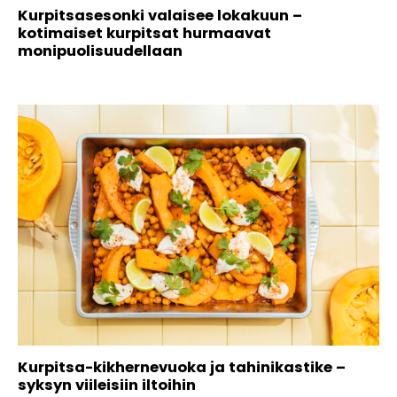
Kurpitsasesonki valaisee lokakuun –
kotimaiset kurpitsat hurmaavat
monipuolisuudellaan
Kurpitsa-kikhernevuoka ja tahinikastike –
syksyn viileisiin iltoihin