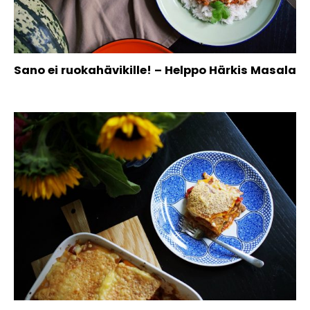
Sano ei ruokahävikille! – Helppo Härkis Masala