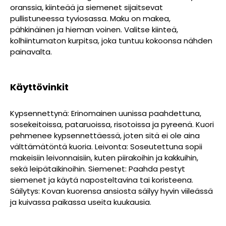
oranssia, kiinteää ja siemenet sijaitsevat
pullistuneessa tyviosassa. Maku on makea,
pähkinäinen ja hieman voinen. Valitse kiinteä,
kolhiintumaton kurpitsa, joka tuntuu kokoonsa nähden
painavalta.
Käyttövinkit
Kypsennettynä: Erinomainen uunissa paahdettuna,
sosekeitoissa, pataruoissa, risotoissa ja pyreenä. Kuori
pehmenee kypsennettäessä, joten sitä ei ole aina
välttämätöntä kuoria. Leivonta: Soseutettuna sopii
makeisiin leivonnaisiin, kuten piirakoihin ja kakkuihin,
sekä leipätaikinoihin. Siemenet: Paahda pestyt
siemenet ja käytä naposteltavina tai koristeena.
Säilytys: Kovan kuorensa ansiosta säilyy hyvin viileässä
ja kuivassa paikassa useita kuukausia.