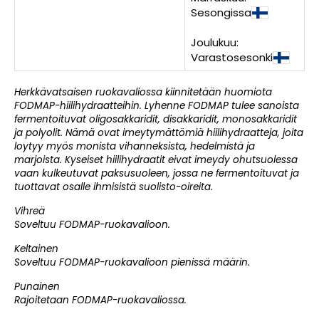
Sesongissa
Joulukuu:
Varastosesonki
Herkkävatsaisen ruokavaliossa kiinnitetään huomiota
FODMAP-hiilihydraatteihin. Lyhenne FODMAP tulee sanoista
fermentoituvat oligosakkaridit, disakkaridit, monosakkaridit
ja polyolit. Nämä ovat imeytymättömiä hiilihydraatteja, joita
loytyy myös monista vihanneksista, hedelmistä ja
marjoista. Kyseiset hiilihydraatit eivat imeydy ohutsuolessa
vaan kulkeutuvat paksusuoleen, jossa ne fermentoituvat ja
tuottavat osalle ihmisistä suolisto-oireita.
Vihreä
Soveltuu FODMAP-ruokavalioon.
Keltainen
Soveltuu FODMAP-ruokavalioon pienissä määrin.
Punainen
Rajoitetaan FODMAP-ruokavaliossa.