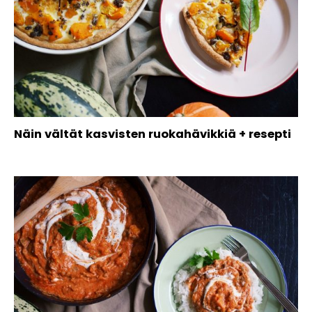
Näin vältät kasvisten ruokahävikkiä + resepti