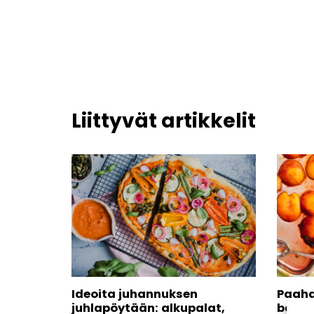
Liittyvät artikkelit
Ideoita juhannuksen
Paahd
juhlapöytään: alkupalat,
basili