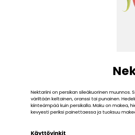
Nek
Nektariini on persikan sileäkuorinen muunnos. S
väriltään keltainen, oranssi tai punainen. Hede
kiinteämpää kuin persikalla. Maku on makea, h
kevyesti periksi painettaessa ja tuoksuu makea
Käyttövinkit