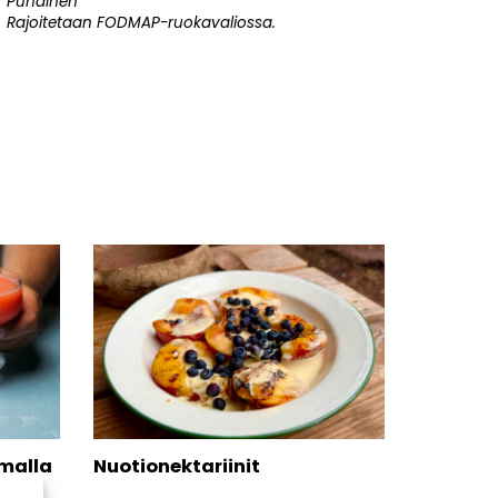
Punainen
Rajoitetaan FODMAP-ruokavaliossa.
malla
Nuotionektariinit