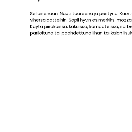
Sellaisenaan: Nauti tuoreena ja pestynä. Kuorta
vihersalaatteihin. Sopii hyvin esimerkiksi mozzar
Käytä piirakoissa, kakuissa, kompoteissa, sorbe
pariloituna tai paahdettuna lihan tai kalan lisu