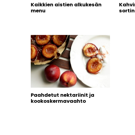
Kaikkien aistien alkukesän
Kahvi
menu
sortin
Paahdetut nektariinit ja
kookoskermavaahto