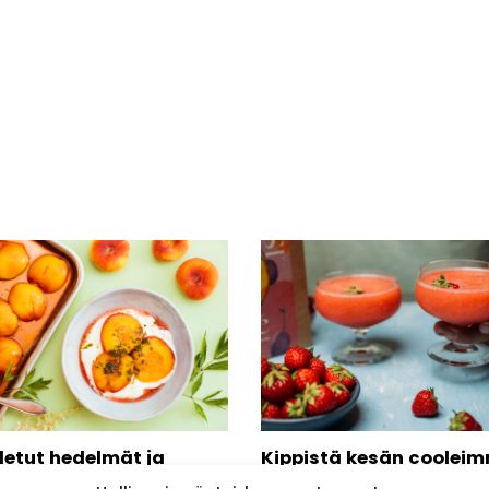
etut hedelmät ja
Kippistä kesän cooleim
kasokeri – ihana
drinkillä eli Froséella!