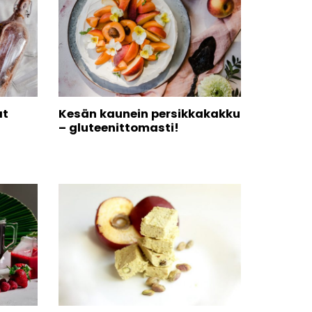
at
Kesän kaunein persikkakakku
– gluteenittomasti!