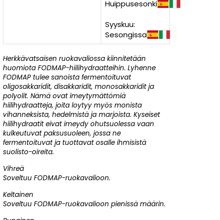
Huippusesonki
Syyskuu:
Sesongissa
Herkkävatsaisen ruokavaliossa kiinnitetään
huomiota FODMAP-hiilihydraatteihin. Lyhenne
FODMAP tulee sanoista fermentoituvat
oligosakkaridit, disakkaridit, monosakkaridit ja
polyolit. Nämä ovat imeytymättömiä
hiilihydraatteja, joita loytyy myös monista
vihanneksista, hedelmistä ja marjoista. Kyseiset
hiilihydraatit eivat imeydy ohutsuolessa vaan
kulkeutuvat paksusuoleen, jossa ne
fermentoituvat ja tuottavat osalle ihmisistä
suolisto-oireita.
Vihreä
Soveltuu FODMAP-ruokavalioon.
Keltainen
Soveltuu FODMAP-ruokavalioon pienissä määrin.