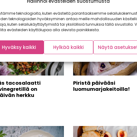
Hallinnoi evästeiden suostumusta
amiainen
ytämme teknologioita, kuten evästeitä parantaaksemme selailukokemust
iden teknologioiden hyväksyminen antaa meille mahdollisuuden käsitell
toja, kuten selailukäyttäytymistä tai yksilöllisiä tunnuksia tällä sivustolla. V
lita evästeiden käyttölupaa alla olevista painikkeista.
Hyväksy kaikki
Hylkää kaikki
Näytä asetukse
äs tacosalaatti
Piristä päivääsi
inegretillä on
luomumarjakeitoilla!
päivän herkku