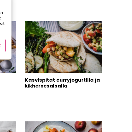
a.
ä
oit
t
Kasvispitat curryjogurtilla ja
kikhernesalsalla