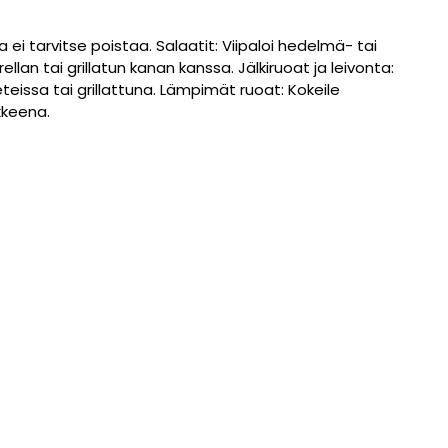
 ei tarvitse poistaa. Salaatit: Viipaloi hedelmä- tai
ellan tai grillatun kanan kanssa. Jälkiruoat ja leivonta:
teissa tai grillattuna. Lämpimät ruoat: Kokeile
kkeena.