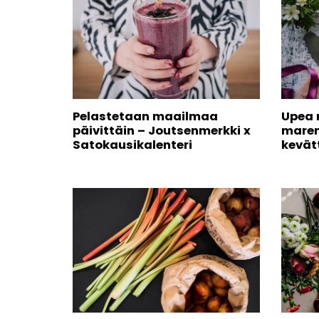
Pelastetaan maailmaa
Upea n
päivittäin – Joutsenmerkki x
maren
Satokausikalenteri
kevät