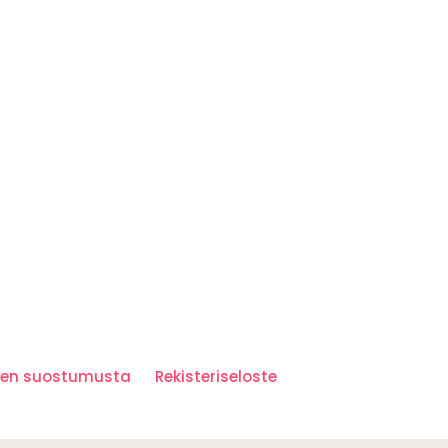
iden suostumusta
Rekisteriseloste