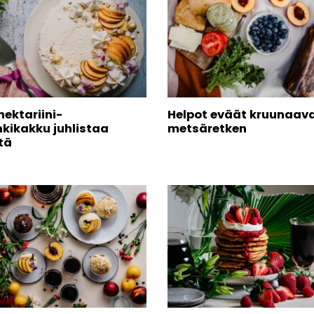
ektariini-
Helpot eväät kruunaav
kikakku juhlistaa
metsäretken
tä