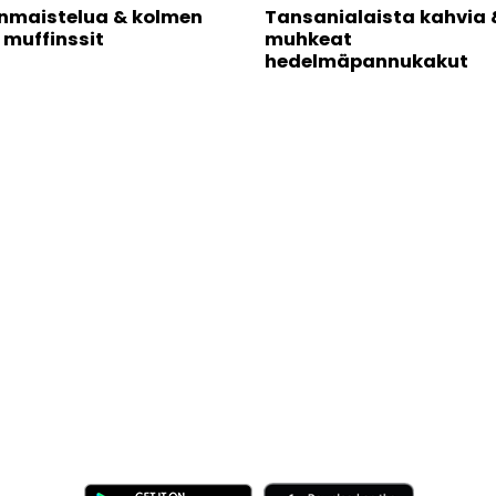
nmaistelua & kolmen
Tansanialaista kahvia 
 muffinssit
muhkeat
hedelmäpannukakut