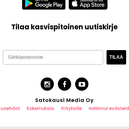
Tilaa kasvispitoinen uutiskirje
TILAA
Satokausi Media Oy
utusehdot
Kokemuksia
Yrityksille
Hallinnoi eväste