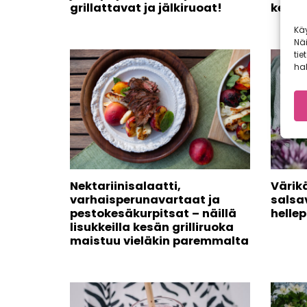
grillattavat ja jälkiruoat!
kesäa
Kä
Nä
tie
hal
Nektariinisalaatti,
Värik
varhaisperunavartaat ja
salsav
pestokesäkurpitsat – näillä
helle
lisukkeilla kesän grilliruoka
maistuu vieläkin paremmalta