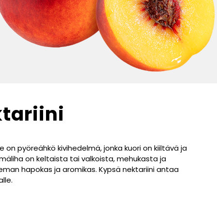
tariini
e on pyöreähkö kivihedelmä, jonka kuori on kiiltävä ja
lmäliha on keltaista tai valkoista, mehukasta ja
ieman hapokas ja aromikas. Kypsä nektariini antaa
lle.