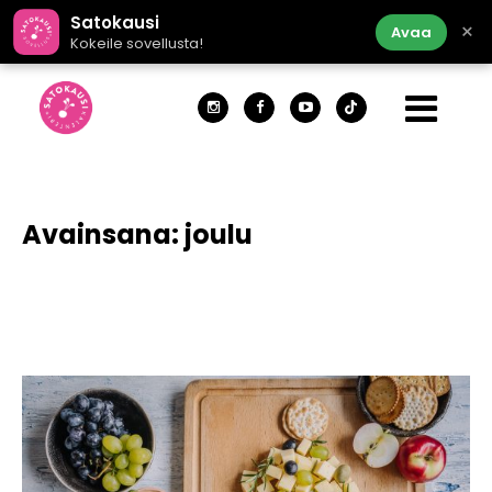
Satokausi
×
Avaa
Kokeile sovellusta!
Avainsana:
joulu