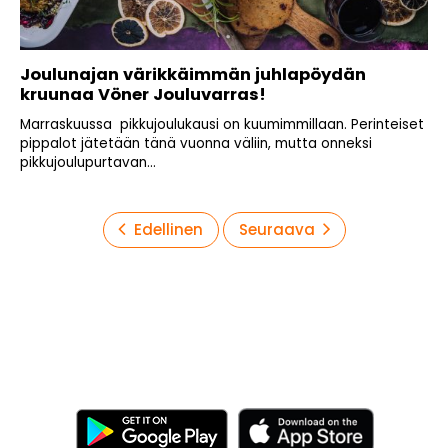
Joulunajan värikkäimmän juhlapöydän
kruunaa Vöner Jouluvarras!
Marraskuussa pikkujoulukausi on kuumimmillaan. Perinteiset
pippalot jätetään tänä vuonna väliin, mutta onneksi
pikkujoulupurtavan...
Artikkelien
Edellinen
Seuraava
sivutus