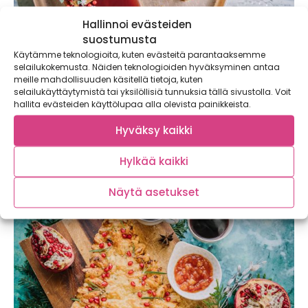
Hallinnoi evästeiden
suostumusta
Käytämme teknologioita, kuten evästeitä parantaaksemme
selailukokemusta. Näiden teknologioiden hyväksyminen antaa
meille mahdollisuuden käsitellä tietoja, kuten
selailukäyttäytymistä tai yksilöllisiä tunnuksia tällä sivustolla. Voit
Granaattiomena-rahkakakku kruunaa joulun
hallita evästeiden käyttölupaa alla olevista painikkeista.
kahvipöydän
Joulun ajan kahvipöytä kaipaa astetta parempaa
Hyväksy kaikki
tarjottavaa! Näyttävä granaattiomena-rahkakakku on
täydellinen tarjottava: kaunis,...
Hylkää kaikki
Näytä asetukset